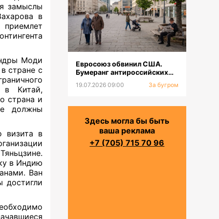
уя замыслы
ахарова в
е приемлет
онтингента
ендры Моди
Евросоюз обвинил США.
в стране с
Бумеранг антироссийских
раничного
санкций. Население будет
19.07.2026 09:00
За бугром
 в Китай,
сокращаться
о страна и
ые должны
Здесь могла бы быть
ваша реклама
о визита в
+7 (705) 715 70 96
анизации
Тяньцзине.
ку в Индию
анами. Ван
ы достигли
еобходимо
ачавшиеся