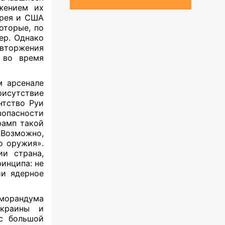
жением их
орея и США
оторые, по
ер. Однако
 вторжения
 во время
м арсенале
рисутствие
нтство Руи
зопасности
рамп такой
 Возможно,
о оружия».
ии страна,
инципа: не
ии ядерное
еморандума
Украины и
с большой