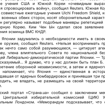
ые учения США и Южной Кореи «очевидным выра
я спровоцировать войну», сообщил Reuters. Южная К
 совместные ежегодные учения Ulchi Freedom Shield, к
 военных обеих сторон, носят оборонительный характ
н регулярно называет подобные маневры репетицией
ерную Корею. Ким Чен Ын сделал свое заявление
ния эсминца ВМС КНДР.
 Японии задумались о необходимости иметь в свое
е оружие, сообщил Reuters. «Нельзя воспринимать п
к нечто само собой разумеющееся, — цитирует аге
ву, члена влиятельного Совета по национальной бе
ей Либерально-демократической партии Японии. — Т
сказуемый… Я думаю, что у нас должен быть план Б.
ретение оборонной независимости, а затем и ядерног
s напоминает, что Япония — единственная в истор
давшая от ядерных бомбардировок и принявшая три пр
одить, не владеть, не размещать на своей территор
.
ский портал «Страна.ua» сообщил о заключении м
 Центральной избирательной комиссией (ЦИК) 
альным Лондоном. «Меморандум подсказывает, что 