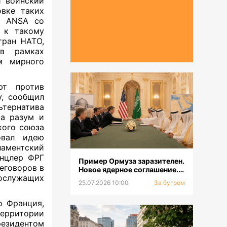
 воинский
овке таких
о ANSA со
 к такому
тран НАТО,
 в рамках
м мирного
ют против
у, сообщил
ьтернатива
за разум и
кого союза
овал идею
аментский
анцлер ФРГ
Пример Ормуза заразителен.
еговоров в
Новое ядерное соглашение.
нослужащих
Смена главкома ВСУ
25.07.2026 10:00
За бугром
о Франция,
территории
резидентом