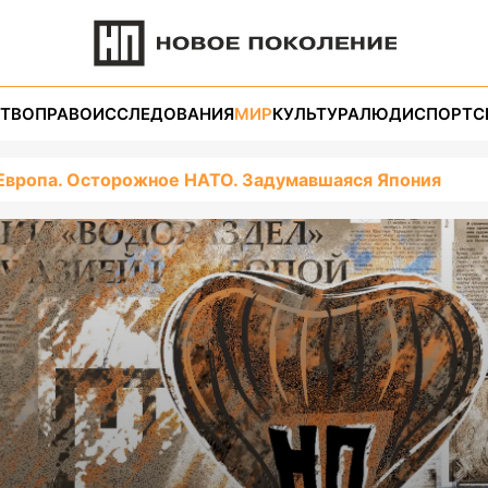
ТВО
ПРАВО
ИССЛЕДОВАНИЯ
МИР
КУЛЬТУРА
ЛЮДИ
СПОРТ
С
Европа. Осторожное НАТО. Задумавшаяся Япония