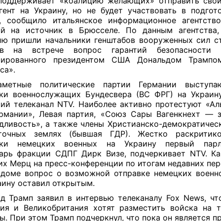
поддерживает «коалицию желающих» отправить свой
гент на Украину, но не будет участвовать в подгот
в, сообщило итальянское информационное агентств
ой на источник в Брюсселе. По данным агентства,
ю пришли начальники генштабов вооруженных сил с
ив на встрече вопрос гарантий безопасности
иированного президентом США Дональдом Трампо
са».
аметные политические партии Германии выступа
ки военнослужащих Бундесвера (ВС ФРГ) на Украин
ий телеканал NTV. Наиболее активно протестуют «Ал
рмании», Левая партия, «Союз Сары Вагенкнехт — 
дливость», а также члены Христианско-демократичес
точных землях (бывшая ГДР). Жестко раскритик
вки немецких военных на Украину первый парл
арь фракции СДПГ Дирк Визе, подчеркивает NTV. К
х Мерц на пресс-конференции по итогам недавних пер
доме вопрос о возможной отправке немецких воен
аину оставил открытым.
д Трамп заявил в интервью телеканалу Fox News, чт
ия и Великобритания хотят разместить войска на 
ы. При этом Трамп подчеркнул, что пока он является п