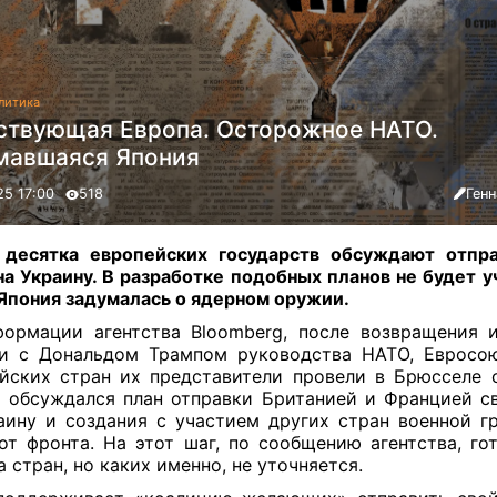
литика
ствующая Европа. Осторожное НАТО.
мавшаяся Япония
25 17:00
518
Ген
 десятка европейских государств обсуждают отпра
на Украину. В разработке подобных планов не будет у
Япония задумалась о ядерном оружии
.
ормации агентства Bloomberg, после возвращения
и с Дональдом Трампом руководства НАТО, Евросо
йских стран их представители провели в Брюсселе 
 обсуждался план отправки Британией и Францией с
аину и создания с участием других стран военной г
от фронта. На этот шаг, по сообщению агентства, го
а стран, но каких именно, не уточняется.