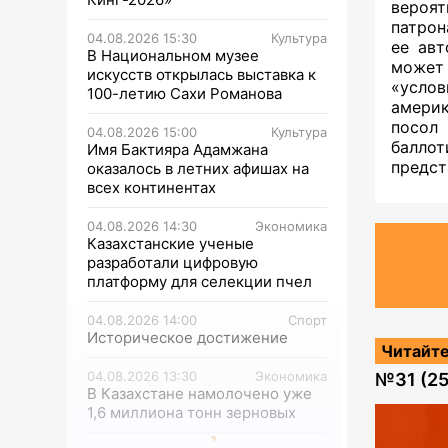
вероя
патрон
04.08.2026 15:30
Культура
ее авт
В Национальном музее
может 
искусств открылась выставка к
«усло
100-летию Сахи Романова
америк
посол
04.08.2026 15:00
Культура
баллот
Имя Бактияра Адамжана
предст
оказалось в летних афишах на
всех континентах
04.08.2026 14:30
Экономика
Казахстанские ученые
разработали цифровую
платформу для селекции пчел
04.08.2026 14:00
Спорт
Историческое достижение
Читайте
04.08.2026 13:30
Экономика
№
31 (2
В Казахстане намолочено уже
1,6 миллиона тонн зерновых