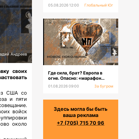
05.08.2026 12:00
Глобальный Юг
надий Андреев
вку своих
Где сила, брат? Европа в
частвовать
огне. Опасно: «марафон
оргазмов»
01.08.2026 09:00
За бугром
 из США со
юза и пяти
совещание.
Здесь могла бы быть
воих войск
ваша реклама
руппировки
+7 (705) 715 70 96
тово около