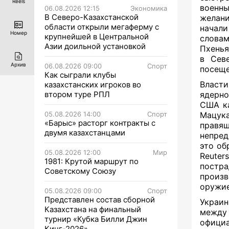
Reels
военн
06.08.2026 12:15
Экономика
В Северо-Казахстанской
желани
области открыли мегаферму с
начали
Номер
крупнейшей в Центральной
словам
Азии доильной установкой
Пхенья
в Сев
Архив
06.08.2026 09:00
Спорт
посеще
Как сыграли клубы
Власти
казахстанских игроков во
втором туре РПЛ
ядерно
США ка
05.08.2026 14:00
Спорт
Мацука
«Барыс» расторг контракты с
правящ
двумя казахстанцами
непред
это об
05.08.2026 12:00
Мир
Reuter
1981: Крутой маршрут по
постра
Советскому Союзу
произв
оружие
05.08.2026 09:00
Спорт
Представлен состав сборной
Украин
Казахстана на финальный
между
турнир «Кубка Билли Джин
офици
Кинг-2026»