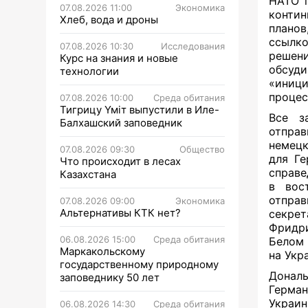
НАТО 
07.08.2026 11:00
Экономика
контин
Хлеб, вода и дроны
плано
ссылк
07.08.2026 10:30
Исследования
решени
Курс на знания и новые
обсуд
технологии
«иниц
процес
07.08.2026 10:00
Среда обитания
Тигрицу Үміт выпустили в Иле-
Все з
Балхашский заповедник
отправ
немецк
07.08.2026 09:30
Общество
для Ге
Что происходит в лесах
справе
Казахстана
в вос
отпра
07.08.2026 09:00
Экономика
Альтернативы КТК нет?
секрет
Фридри
06.08.2026 15:00
Среда обитания
Белом 
Маркакольскому
на Укр
государственному природному
Дональ
заповеднику 50 лет
Герман
Украин
06.08.2026 14:30
Среда обитания