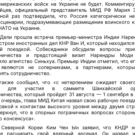
мериканских войск на Украине не будет. Комментир
ейцев, официальный представитель МИД РФ Мария З
ной раз подтвердила, что Россия категорически н
сценарии, подразумевающие размещение воинского к
НАТО на Украине.
Дели прошла встреча премьер-министра Индии Нар
стром иностранных дел КНР Ван И, который находился 
ей поездкой. Собеседники обсудили вопросы приг
дничества и предстоящий визит Нарендры Моди
ло агентство Синьхуа. Премьер Индии отметил, что ег
 являются не соперниками, а партнерами, котор
ять сотрудничество.
акже сообщил, что «с нетерпением ожидает своег
й» для участия в саммите Шанхайской орг
ничества, который пройдет 31 августа — 1 сентября в 
 очередь, глава МИД Китая назвал свою рабочую поезд
овкой к контактам высокого уровня между двумя стр
еркнул, что в спорных пограничных вопросах сторон
о консенсуса».
 Северной Кореи Ким Чен Ын заявил, что КНДР н
ее расширить свой ядерный арсенал. Он назвал н