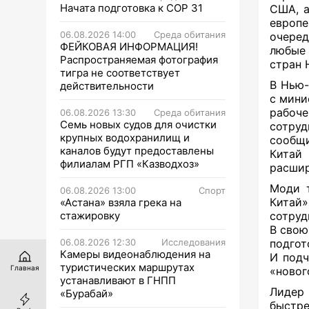
Начата подготовка к СОР 31
США, а
европ
06.08.2026 14:00
Среда обитания
очеред
ФЕЙКОВАЯ ИНФОРМАЦИЯ!
любые 
Распространяемая фотография
стран 
тигра не соответствует
В Нью-
действительности
с мини
рабоч
06.08.2026 13:30
Среда обитания
Семь новых судов для очистки
сотру
крупных водохранилищ и
сообщи
каналов будут предоставлены
Китай
филиалам РГП «Казводхоз»
расшир
Моди т
06.08.2026 13:00
Спорт
Кита
«Астана» взяла грека на
стажировку
сотруд
В свою
06.08.2026 12:30
Исследования
подгот
Камеры видеонаблюдения на
И подч
туристических маршрутах
Главная
«новог
устанавливают в ГНПП
Лидер
«Бурабай»
быстр