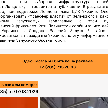
тностью вся выборная инфраструктура пере
ат Лондона», — говорится в публикации. В результате
ор, при поддержке Лондона глава ЦИК Украины Ол
организовать «трансфер власти» от Зеленского к как
вному Залужному». Параллельно с этой пуб
анский фрилансер Кэти Ливингстон сообщила, что д
 Украины в Лондоне Валерий Залужный тайно 
ироваться в президенты Украины, но эту информацию 
авитель Залужного Оксана Тороп.
Здесь могла бы быть ваша реклама
+7 (705) 715 70 96
 в свежем номере:
585)
от
07.08.2026