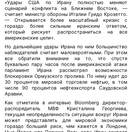
«Удары США по Ирану полностью меняют
сценарий конфликта на Ближнем Востоке, —
считает министр обороны Италии Гуидо Крозетто.
— Открывается более масштабный кризис c
гораздо более сильным иранским ответом,
который рискует распространиться на все
американские цели».
Но дальнейшие удары Ирана по ним большинство
наблюдателей считает маловероятными. При этом
все обратили внимание на то, что спустя
буквально пару часов после американской атаки
парламент Ирана рассмотрел возможности
блокировки Ормузского пролива. По нему идет до
30 процентов мировой торговли нефтью, в том
числе 90 процентов нефтеэкспорта Саудовской
Аравии.
Как отметила в интервью Bloomberg директор-
распорядитель МВФ Кристалина Георгиева,
текущая неопределенность ситуации вокруг Ирана
может представлять для мировой экономики
гораздо больший риск, чем кажется в Лондоне,
Нью-Йорке или Париже. Ведь если Иран закроет