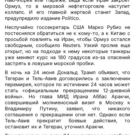
Ормуз, то в мировой нефтеторговле наступит
коллапс. И его главной жертвой станет Запад,
предупредило издание Politico.
Неслучайно госсекретарь США Марко Рубио не
постеснялся обратиться не к кому-то, а к Китаю с
просьбой повлиять на Иран, чтобы Ормуз остался
свободным, сообщило Reuters. Узкий пролив еще
открыт, но на подходе к нему некоторые танкеры
уже меняют курс на 180 градусов из-за опасений
застрять в ловушке морской пробки.
В ночь на 24 июня Дональд Трамп объявил, что
Тегеран и Тель-Авив договорились о заключении
перемирия, которое по истечении 24 часов может
стать «официальным прекращением 12-дневной
войны». Но глава МИД Ирана Аббас Аракчи,
совершивший молниеносный визит в Москву к
Владимиру Путину, заявил, что никакого
соглашения о прекращении огня нет. Однако если
Тель-Авив прекратит боевые действия, то
остановит их и Тегеран, уточнил Аракчи.