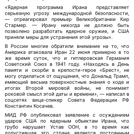
«Ядерная программа Ирана представляет
серьезную угрозу международной безопасности,
— отреагировал премьер Великобритании Кир
Стармер. — Ирану никогда не должно быть
позволено разработать ядерное оружие, и США
приняли меры для устранения этой угрозы».
В России многие обратили внимание на то, что
Америка атаковала Иран 22 июня примерно в то
же время суток, что и гитлеровская Германия
Советский Союз в 1941 году. «Находясь в День
памяти и скорби в крепости-герое «Брест», не
могу отделаться от ощущения, что Дональд Трамп,
имеющий весьма поверхностные знания о ходе и
итогах Второй мировой войны, не понимает
роковой смысл этой даты и времени», — написал в
соцсетях вице-спикер Совета Федерации РФ
Константин Косачев.
МИД РФ опубликовал заявление с осуждением
ударов США по ядерным объектам Ирана, что
грубо нарушает Устав ООН, в то время как
допустившая это страна является постоянным