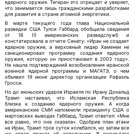
ядерного оружия. Тегеран это отрицает и уверяет,
что занимается лишь гражданскими разработками
для развития в стране атомной энергетики.
В марте текущего года глава Национальной
разведки США Тулси Габбард обобщила сведения
от 18 (!) американских разведслужб и
констатировала в отчете Сенату: «Иран не создает
ядерное оружие, а верховный лидер Хаменеи не
санкционировал программу создания ядерного
оружия, которую он приостановил в 2003 году».
Не нашла подтверждений возобновления иранской
военной ядерной программы и МАГАТЭ, о чем
объявил 19 июня директор организации Рафаэль
Гросси.
Но до июньских ударов Израиля по Ирану Дональд
Трамп настаивал, что Исламская Республика
близка к созданию ядерного оружия. А когда
американские СМИ напомнили президенту США о
мартовских выводах Габбард, Трамп ответил: «Мне
все равно, что она сказала». Одобрив план атаки
на Иран, Трамп трое суток колебался, но затем все
же отдал приказ об исполнении. В результате