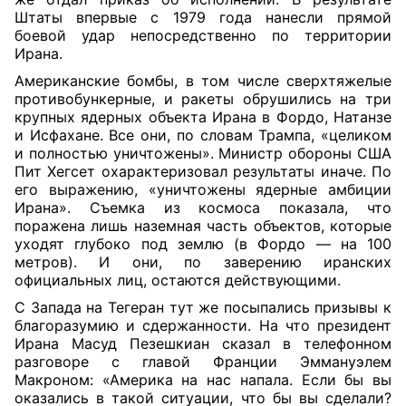
Штаты впервые с 1979 года нанесли прямой
боевой удар непосредственно по территории
Ирана.
Американские бомбы, в том числе сверхтяжелые
противобункерные, и ракеты обрушились на три
крупных ядерных объекта Ирана в Фордо, Натанзе
и Исфахане. Все они, по словам Трампа, «целиком
и полностью уничтожены». Министр обороны США
Пит Хегсет охарактеризовал результаты иначе. По
его выражению, «уничтожены ядерные амбиции
Ирана». Съемка из космоса показала, что
поражена лишь наземная часть объектов, которые
уходят глубоко под землю (в Фордо — на 100
метров). И они, по заверению иранских
официальных лиц, остаются действующими.
С Запада на Тегеран тут же посыпались призывы к
благоразумию и сдержанности. На что президент
Ирана Масуд Пезешкиан сказал в телефонном
разговоре с главой Франции Эммануэлем
Макроном: «Америка на нас напала. Если бы вы
оказались в такой ситуации, что бы вы сделали?