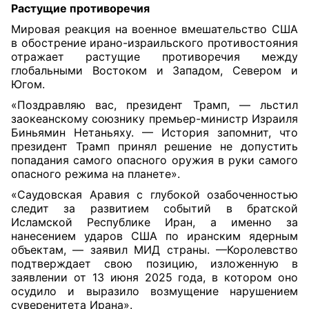
Растущие противоречия
Мировая реакция на военное вмешательство США
в обострение ирано-израильского противостояния
отражает растущие противоречия между
глобальными Востоком и Западом, Севером и
Югом.
«Поздравляю вас, президент Трамп, — льстил
заокеанскому союзнику премьер-министр Израиля
Биньямин Нетаньяху. — История запомнит, что
президент Трамп принял решение не допустить
попадания самого опасного оружия в руки самого
опасного режима на планете».
«Саудовская Аравия с глубокой озабоченностью
следит за развитием событий в братской
Исламской Республике Иран, а именно за
нанесением ударов США по иранским ядерным
объектам, — заявил МИД страны. —Королевство
подтверждает свою позицию, изложенную в
заявлении от 13 июня 2025 года, в котором оно
осудило и выразило возмущение нарушением
суверенитета Ирана».