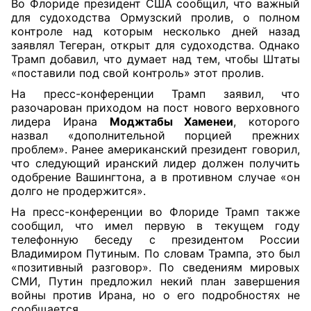
Во Флориде президент США сообщил, что важный
для судоходства Ормузский пролив, о полном
контроле над которым несколько дней назад
заявлял Тегеран, открыт для судоходства. Однако
Трамп добавил, что думает над тем, чтобы Штаты
«поставили под свой контроль» этот пролив.
На пресс-конференции Трамп заявил, что
разочарован приходом на пост нового верховного
лидера Ирана
Моджтабы Хаменеи
, которого
назвал «дополнительной порцией прежних
проблем». Ранее американский президент говорил,
что следующий иранский лидер должен получить
одобрение Вашингтона, а в противном случае «он
долго не продержится».
На пресс-конференции во Флориде Трамп также
сообщил, что имел первую в текущем году
телефонную беседу с президентом России
Владимиром Путиным. По словам Трампа, это был
«позитивный разговор». По сведениям мировых
СМИ, Путин предложил некий план завершения
войны против Ирана, но о его подробностях не
сообщается.