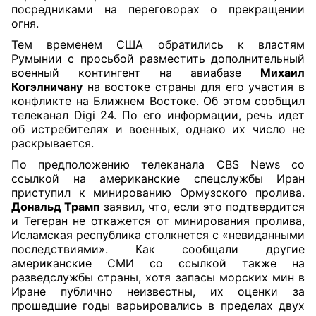
посредниками на переговорах о прекращении
огня.
Тем временем США обратились к властям
Румынии с просьбой разместить дополнительный
военный контингент на авиабазе
Михаил
Когэлничану
на востоке страны для его участия в
конфликте на Ближнем Востоке. Об этом сообщил
телеканал Digi 24. По его информации, речь идет
об истребителях и военных, однако их число не
раскрывается.
По предположению телеканала CBS News со
ссылкой на американские спецслужбы Иран
приступил к минированию Ормузского пролива.
Дональд Трамп
заявил, что, если это подтвердится
и Тегеран не откажется от минирования пролива,
Исламская республика столкнется с «невиданными
последствиями». Как сообщали другие
американские СМИ со ссылкой также на
разведслужбы страны, хотя запасы морских мин в
Иране публично неизвестны, их оценки за
прошедшие годы варьировались в пределах двух