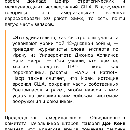
своем докладе Центр стратегических и
международных исследований США. В документе
говорится, что американские военные
израсходовали 80 ракет SM-3, то есть почти
пятую часть запасов.
«Это удивительно, как быстро они учатся и
усваивают уроки той 12-дневной войны, —
приводят журналисты слова эксперта по
Ирану из Университета Джонса Хопкинса
Вали Насра. — Они узнали, что нам не
хватает средств ПВО, таких как
перехватчики, ракеты THAAD и Patriot».
Наср также считает, что Иран, истощив
арсенал США, сохранит часть собственных
боеприпасов и ракет, чтобы наносить ими
удары по американским войскам, системам
вооружения и союзникам.
Председатель американского Объединенного
комитета начальников штабов генерал
Дэн Кейн
признал, что иранская армия поменяла тактику