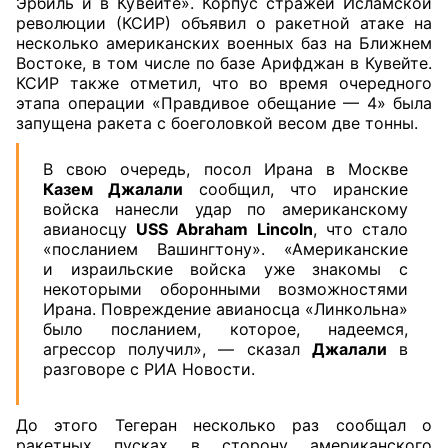
Эрбиль и в Кувейте». Корпус стражей Исламской
революции (КСИР) объявил о ракетной атаке на
несколько американских военных баз на Ближнем
Востоке, в том числе по базе Арифджан в Кувейте.
КСИР также отметил, что во время очередного
этапа операции «Правдивое обещание — 4» была
запущена ракета с боеголовкой весом две тонны.
В свою очередь, посол Ирана в Москве
Казем Джалали
сообщил, что иранские
войска нанесли удар по американскому
авианосцу
USS Abraham Lincoln
, что стало
«посланием Вашингтону». «Американские
и израильские войска уже знакомы с
некоторыми оборонными возможностями
Ирана. Повреждение авианосца «Линкольна»
было посланием, которое, надеемся,
агрессор получил», — сказал
Джалали
в
разговоре с РИА Новости.
До этого Тегеран несколько раз сообщал о
ракетных пусках в сторону американского