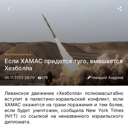
Мир
Геополитика
Если ХАМАС придется туго, вмешается
Хезболла
06.11.2023 08:00
376
Геннадий Андреев
Ливанское движение «Хезболла» полномасштабно
вступит в палестино-израильский конфликт, если
ХАМАС окажется на грани поражения и тем более,
если будет уничтожен, сообщила New York Times
(NYT) со ссылкой на неназванного израильского
дипломата
.