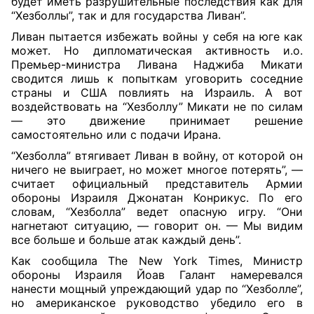
будет иметь разрушительные последствия как для
“Хезболлы”, так и для государства Ливан”.
Ливан пытается избежать войны у себя на юге как
может. Но дипломатическая активность и.о.
Премьер-министра Ливана Наджиба Микати
сводится лишь к попыткам уговорить соседние
страны и США повлиять на Израиль. А вот
воздействовать на “Хезболлу” Микати не по силам
— это движение принимает решение
самостоятельно или с подачи Ирана.
“Хезболла” втягивает Ливан в войну, от которой он
ничего не выиграет, но может многое потерять”, —
считает официальный представитель Армии
обороны Израиля Джонатан Конрикус. По его
словам, “Хезболла” ведет опасную игру. “Они
нагнетают ситуацию, — говорит он. — Мы видим
все больше и больше атак каждый день”.
Как сообщила The New York Times, Министр
обороны Израиля Йоав Галант намеревался
нанести мощный упреждающий удар по “Хезболле”,
но американское руководство убедило его в