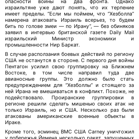
опасности войны на два фронта. Однако
израильтяне уже дают понять, что их терпение
имеет пределы. “Если мы поймем, что “Хезболла”
намерена атаковать Израиль всерьез, то будем
бить по голове змеи — по Ирану”, — без обиняков
заявил в интервью британской газете Daily Mail
израильский Министр экономики и
промышленности Нир Баркат.
В случае расползания боевых действий по региону
США не останутся в стороне. С первого дня войны
Пентагон усилил свою группировку на Ближнем
Востоке, в том числе направил туда две
авианосные группы. Это должно было стать
предупреждением для “Хезболлы” и стоящего за
ней Ирана не вмешиваться в конфликт. Похоже, не
подействовало. Проиранские группировки в
регионе решили сделать мишенью своих атак не
только Израиль, но и США. Несколько раз были
атакованы американские военные объекты в
Ираке.
Кроме того, эсминец ВМС США Carney уничтожил
у побережья Йемена несколько ракет, запущенных