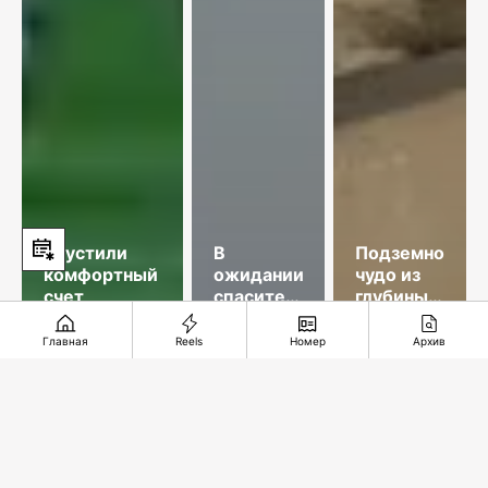
Упустили
В
Подземное
комфортный
ожидании
чудо из
счет
спасительного
глубины
звонка
веков
Главная
Reels
Номер
Архив