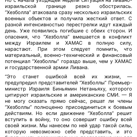
Но с начала уходящей недели ситуация на ливано-
израильской границе резко обострилась.
“Хезболла” атаковала сразу несколько израильских
военных объектов и получила жесткий ответ. С
разной интенсивностью перестрелки идут каждый
день. Уже появились погибшие с обеих сторон. И
опасения, что “Хезболла” вмешается в конфликт
между Израилем и ХАМАС в полную силу,
нарастают. При этом следует помнить, что
материальный, военно-технический и финансовый
потенциал “Хезболлы” гораздо выше, чем у ХАМАС
и государственной армии Ливана.
“Это станет ошибкой всей их жизни, —
предупредил представителей “Хезболлы” Премьер-
министр Израиля Биньямин Нетаньяху, которого
цитируют израильские и американские СМИ. — Я
не могу сказать прямо сейчас, решат ли члены
“Хезболлы” полноценно присоединиться к боевым
действиям. Но если движение “Хезболла” решит
вступить в войну, то оно совершит ошибку всей
своей жизни. Мы нанесем по ней удар такой силы,
которую невозможно себе представить, и это