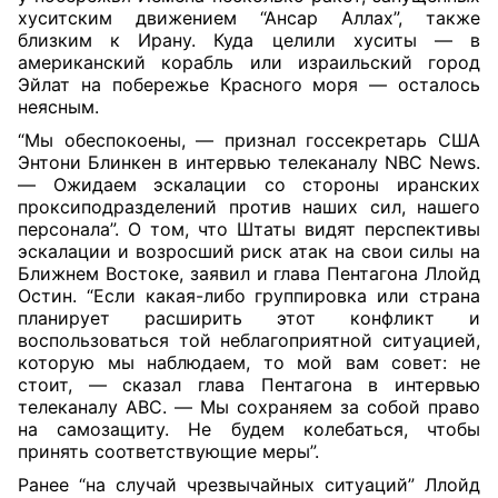
хуситским движением “Ансар Аллах”, также
близким к Ирану. Куда целили хуситы — в
американский корабль или израильский город
Эйлат на побережье Красного моря — осталось
неясным.
“Мы обеспокоены, — признал госсекретарь США
Энтони Блинкен в интервью телеканалу NBC News.
— Ожидаем эскалации со стороны иранских
проксиподразделений против наших сил, нашего
персонала”. О том, что Штаты видят перспективы
эскалации и возросший риск атак на свои силы на
Ближнем Востоке, заявил и глава Пентагона Ллойд
Остин. “Если какая-либо группировка или страна
планирует расширить этот конфликт и
воспользоваться той неблагоприятной ситуацией,
которую мы наблюдаем, то мой вам совет: не
стоит, — сказал глава Пентагона в интервью
телеканалу ABC. — Мы сохраняем за собой право
на самозащиту. Не будем колебаться, чтобы
принять соответствующие меры”.
Ранее “на случай чрезвычайных ситуаций” Ллойд