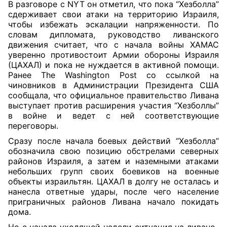
В разговоре с NYT он отметил, что пока “Хезболла”
сдерживает свои атаки на территорию Израиля,
чтобы избежать эскалации напряженности. По
словам дипломата, руководство ливанского
движения считает, что с начала войны ХАМАС
уверенно противостоит Армии обороны Израиля
(ЦАХАЛ) и пока не нуждается в активной помощи.
Ранее The Washington Post со ссылкой на
чиновников в Администрации Президента США
сообщала, что официальное правительство Ливана
выступает против расширения участия “Хезболлы”
в войне и ведет с ней соответствующие
переговоры.
Сразу после начала боевых действий “Хезболла”
обозначила свою позицию обстрелами северных
районов Израиля, а затем и наземными атаками
небольших групп своих боевиков на военные
объекты израильтян. ЦАХАЛ в долгу не осталась и
нанесла ответные удары, после чего население
приграничных районов Ливана начало покидать
дома.