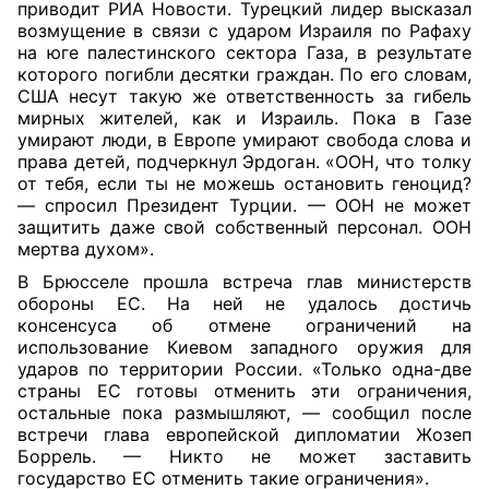
приводит РИА Новости. Турецкий лидер высказал
возмущение в связи с ударом Израиля по Рафаху
на юге палестинского сектора Газа, в результате
которого погибли десятки граждан. По его словам,
США несут такую же ответственность за гибель
мирных жителей, как и Израиль. Пока в Газе
умирают люди, в Европе умирают свобода слова и
права детей, подчеркнул Эрдоган. «ООН, что толку
от тебя, если ты не можешь остановить геноцид?
— спросил Президент Турции. — ООН не может
защитить даже свой собственный персонал. ООН
мертва духом».
В Брюсселе прошла встреча глав министерств
обороны ЕС. На ней не удалось достичь
консенсуса об отмене ограничений на
использование Киевом западного оружия для
ударов по территории России. «Только одна-две
страны ЕС готовы отменить эти ограничения,
остальные пока размышляют, — сообщил после
встречи глава европейской дипломатии Жозеп
Боррель. — Никто не может заставить
государство ЕС отменить такие ограничения».