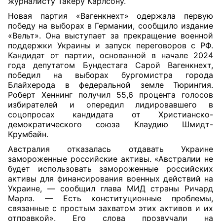
журналисту Такеру Карлсону.
Новая партия «Вагенкнехт» одержала первую
победу на выборах в Германии, сообщило издание
«Вельт». Она выступает за прекращение военной
поддержки Украины и запуск переговоров с РФ.
Кандидат от партии, основанной в начале 2024
года депутатом Бундестага Сарой Вагенкнехт,
победил на выборах бургомистра города
Блайхерода в федеральной земле Тюрингия.
Роберт Хеннинг получил 55,6 процента голосов
избирателей и опередил лидировавшего в
соцопросах кандидата от Христианско-
демократического союза Клаудию Шмидт-
Крумбайн.
Австралия отказалась отдавать Украине
замороженные российские активы. «Австралии не
будет использовать замороженные российских
активы для финансирования военных действий на
Украине, — сообщил глава МИД страны Ричард
Марлз. — Есть конституционные проблемы,
связанные с простым захватом этих активов и их
отправкой». Его слова прозвучали на