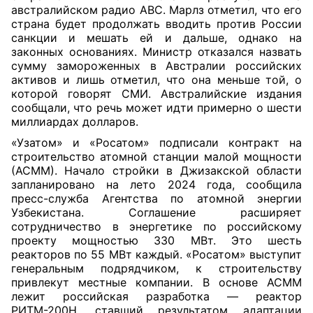
австралийском радио ABC. Марлз отметил, что его
страна будет продолжать вводить против России
санкции и мешать ей и дальше, однако на
законных основаниях. Министр отказался назвать
сумму замороженных в Австралии российских
активов и лишь отметил, что она меньше той, о
которой говорят СМИ. Австралийские издания
сообщали, что речь может идти примерно о шести
миллиардах долларов.
«Узатом» и «Росатом» подписали контракт на
строительство атомной станции малой мощности
(АСММ). Начало стройки в Джизакской области
запланировано на лето 2024 года, сообщила
пресс-служба Агентства по атомной энергии
Узбекистана. Соглашение расширяет
сотрудничество в энергетике по российскому
проекту мощностью 330 МВт. Это шесть
реакторов по 55 МВт каждый. «Росатом» выступит
генеральным подрядчиком, к строительству
привлекут местные компании. В основе АСММ
лежит российская разработка — реактор
РИТМ-200Н, ставший результатом адаптации