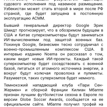
судового исполнения под наземное размещение.
Узбекистан может стать второй в мире после РФ
страной, где будет запущена в постоянную
эксплуатацию АСММ.
Бывший генеральный директор Google Эрик
Шмидт прогнозирует, что в обозримом будущем в
США и Китае суперкомпьютеры будут заниматься
ИИ-вычислениями под защитой военных баз.
Покинув Google, бизнесмен тесно сотрудничал с
военно-промышленным комплексом США. В
интервью изданию Noema он рассказал о том,
каким видит новые ИИ-проекты. Каждый такой
суперкомпьютер будет соседствовать с военной
базой, питаться от атомного источника энергии, а
вокруг будут колючая проволока и пулеметы.
Разумеется, таких суперкомпов будет немного.
Темнокожий нападающий клуба «Пари Сен-
Жермен» и сборной Франции Килиан Мбаппе
признан лучшим футболистом сезона в Европе по
версии Globe Soccer Awards, сообщается на ее
официальном сайте. Мбаппе получил трофей на