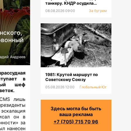
танкеру. КНДР осудила
Японию
08.08.2026 09:00
За бугром
нского,
овонный
надий Андреев
зрассудная
1981: Крутой маршрут по
ступает в
Советскому Союзу
вый шеф
05.08.2026 12:00
Глобальный Юг
цветок
.
ACMS лишь
президенты
Здесь могла бы быть
 эскалация
ваша реклама
исал он в
+7 (705) 715 70 96
нности» за
ыл нанесен