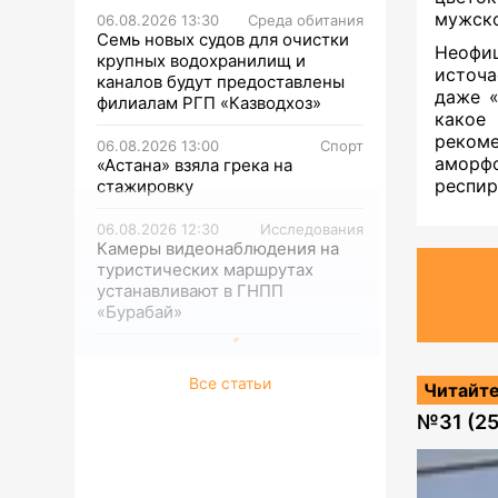
мужско
06.08.2026 13:30
Среда обитания
Семь новых судов для очистки
Неофи
крупных водохранилищ и
источа
каналов будут предоставлены
даже «
филиалам РГП «Казводхоз»
какое
реком
06.08.2026 13:00
Спорт
аморфо
«Астана» взяла грека на
респир
стажировку
06.08.2026 12:30
Исследования
Камеры видеонаблюдения на
туристических маршрутах
устанавливают в ГНПП
«Бурабай»
Все статьи
Читайте
№
31 (2