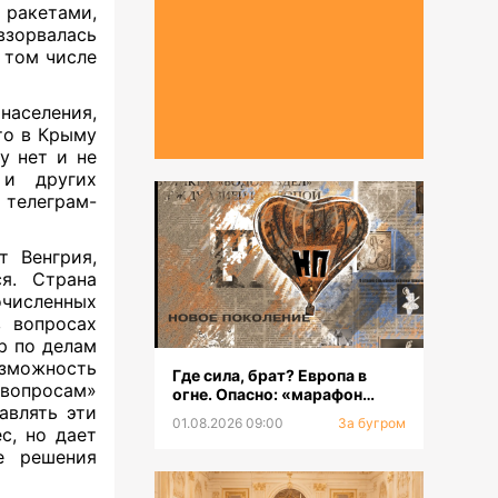
 ракетами,
взорвалась
 том числе
аселения,
то в Крыму
у нет и не
 и других
 телеграм-
т Венгрия,
я. Страна
очисленных
в вопросах
р по делам
зможность
Где сила, брат? Европа в
 вопросам»
огне. Опасно: «марафон
авлять эти
оргазмов»
01.08.2026 09:00
За бугром
с, но дает
е решения