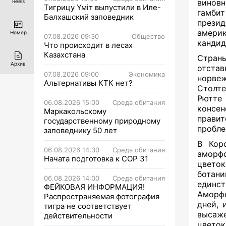
виновн
Reels
Тигрицу Үміт выпустили в Иле-
гамби
Балхашский заповедник
презид
амери
Номер
07.08.2026 09:30
Общество
кандид
Что происходит в лесах
Казахстана
Стран
Архив
отста
07.08.2026 09:00
Экономика
норве
Альтернативы КТК нет?
Столте
Рютте
06.08.2026 15:00
Среда обитания
консен
Маркакольскому
правит
государственному природному
пробле
заповеднику 50 лет
В Кор
06.08.2026 14:30
Среда обитания
аморф
Начата подготовка к СОР 31
цветок
ботан
06.08.2026 14:00
Среда обитания
единст
ФЕЙКОВАЯ ИНФОРМАЦИЯ!
Аморфо
Распространяемая фотография
дней,
тигра не соответствует
высаже
действительности
цветок