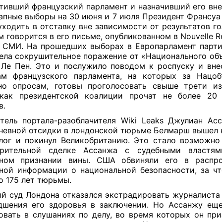
тивший французский парламент и назначивший его вн
апные выборы на 30 июня и 7 июля Президент Франсуа
уходить в отставку вне зависимости от результатов го
м говорится в его письме, опубликованном в Nouvelle R
 СМИ. На прошедших выборах в Европарламент парт
ела сокрушительное поражение от «Национального об
Ле Пен. Это и послужило поводом к роспуску и вн
м французского парламента, на которых за Нацоб
но опросам, готовы проголосовать свыше трети изб
как президентской коалиции прочат не более 20
в.
тель портала-разоблачителя Wiki Leaks Джулиан Ас
невной отсидки в лондонской тюрьме Белмарш вышел 
лог и покинул Великобританию. Это стало возможно
арительной сделке Ассанжа с судебными власт
чном признании вины. США обвиняли его в распро
ной информации о национальной безопасности, за ч
о 175 лет тюрьмы.
й суд Лондона отказался экстрадировать журналиста
дшения его здоровья в заключении. Но Ассанжу ещ
овать в слушаниях по делу, во время которых он при