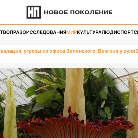
ТВО
ПРАВО
ИССЛЕДОВАНИЯ
МИР
КУЛЬТУРА
ЛЮДИ
СПОРТ
С
калация, угрозы из офиса Зеленского, Венгрия у руля 