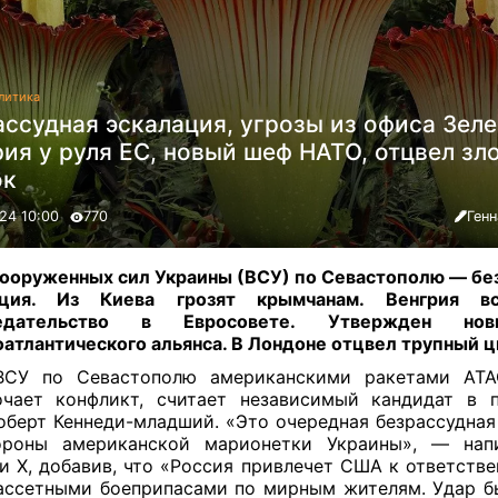
литика
ссудная эскалация, угрозы из офиса Зеле
ия у руля ЕС, новый шеф НАТО, отцвел зл
ок
24 10:00
770
Ген
ооруженных сил Украины (ВСУ) по Севастополю — бе
ация. Из Киева грозят крымчанам. Венгрия в
седательство в Евросовете. Утвержден но
атлантического альянса. В Лондоне отцвел трупный 
ВСУ по Севастополю американскими ракетами AT
чает конфликт, считает независимый кандидат в 
берт Кеннеди-младший. «Это очередная безрассудная
ороны американской марионетки Украины», — нап
и Х, добавив, что «Россия привлечет США к ответстве
ассетными боеприпасами по мирным жителям. Удар б