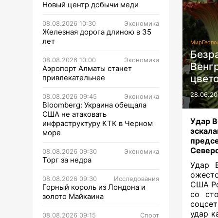
Новый центр добычи меди
08.08.2026 10:30
Экономика
Железная дорога длиною в 35
лет
Мир
Геопо
Безра
08.08.2026 10:00
Экономика
Венгр
Аэропорт Алматы станет
цвет
привлекательнее
28.06.20
08.08.2026 09:45
Экономика
Bloomberg: Украина обещала
США не атаковать
Удар В
инфраструктуру КТК в Черном
эскал
море
пред
Северо
08.08.2026 09:30
Экономика
Торг за недра
Удар 
ожесто
08.08.2026 09:30
Исследования
США Ро
Горный король из Лондона и
со ст
золото Майкаина
соцсет
удар к
08.08.2026 09:15
Спорт