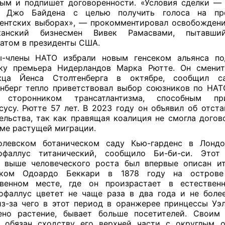
ым и подпишет договоренности. «Условия сделки — 
т Джо Байдена с целью получить голоса на пр
ентских выборах», — прокомментировал освобожден
канский бизнесмен Вивек Рамасвами, пытавшии
атом в президенты США.
ы-члены НАТО избрали новым генсеком альянса по
вку премьера Нидерландов Марка Рютте. Он сменит
жца Йенса Столтенберга в октябре, сообщил са
нберг тепло приветствовал выбор союзников по НАТ
 сторонником трансатлантизма, способным п
сусу. Рютте 57 лет. В 2023 году он объявил об отста
ельства, так как правящая коалиция не смогла догов
ме растущей миграции.
олевском ботаническом саду Кью-гарденс в Лондо
офаллус титанический, сообщило Би-би-си. Этот 
 выше человеческого роста был впервые описан и
иком Одоардо Беккари в 1878 году на острове
венном месте, где он произрастает в естественн
фаллус цветет не чаще раза в два года и не боле
 из-за чего в этот период в оранжерее принцессы Уэль
но растение, бывает больше посетителей. Своим
 обязан сходству его верхней части с округлым 