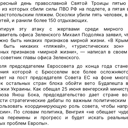
ресный день православной Святой Троицы пятью
 из которых сбили силы ПВО РФ на подлете, а пятая 
вастопольским пляжем. Осколки убили пять человек, в
етей, и ранили более 150 отдыхающих.
нтируя эту атаку с жертвами среди мирного н
авитель офиса Зеленского Михаил Подоляка заявил, ч
жно быть никаких признаков мирной жизни. «В Крым
 быть никаких «пляжей», «туристических зон»
ных признаков «мирной жизни», — написал в своем
 советник главы офиса Зеленского.
ля председателем Евросовета до конца года стане
ения которой с Брюсселем все более осложняютс
ает на пост председателя Совета ЕС на фоне мног
к остальных стран блока обойти вето Будапешта 
жки Украины. Как обещал 25 июня венгерский минист
оюза Янош Бока, председательство дает стране во
сти стратегические дебаты по важным политическим
ользовать координирующую роль совета, чтобы напр
сии». По словам политика, Венгрия «не обещает чуде
на перемены и прогресс и будет искать реальны
ых проблем Европы».