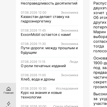
Распус
Несправедливость десятилетий
двухэт
хочет 
07.08.2026 12:00
Экономика
Казахстан делает ставку на
Об это
гидроэнергетику
других
потерп
07.08.2026 11:45
Экономика
Марин 
ExxonMobil остается с нами!
выбора
соглас
07.08.2026 11:30
Экономика
тогда 
Пути-дороги: между прошлым и
голосо
будущим
Основа
07.08.2026 11:15
Люди
1900-д
О роли печатных изданий
под за
предв
07.08.2026 11:00
Экономика
части
Хлеб, вода и дроны
секрет
грозил
07.08.2026 10:30
Исследования
Курс на знания и новые
Главная
Высоки
технологии
за уху
участв
07.08.2026 10:00
Среда обитания