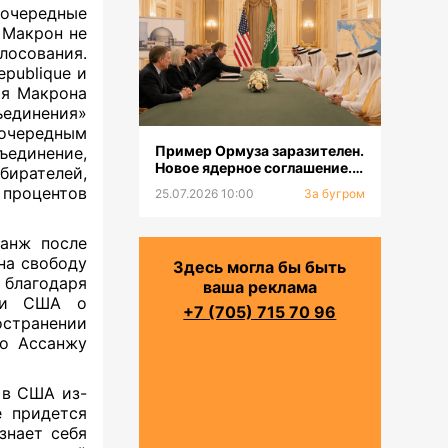
еочередные
 Макрон не
лосования.
epublique и
ия Макрона
ъединения»
еочередным
Пример Ормуза заразителен.
ъединение,
Новое ядерное соглашение.
ирателей,
Смена главкома ВСУ
 процентов
25.07.2026 10:00
За бугром
санж после
на свободу
Здесь могла бы быть
 благодаря
ваша реклама
ями США о
+7 (705) 715 70 96
странении
то Ассанжу
 в США из-
е придется
знает себя