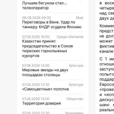
в воск
Лучшим бегуном стал…
телеоператор
четыре
над се
08.08.2026 09:00
Мир
двух д
Переговоры в Вене. Удар по
Комме
танкеру. КНДР осудила Японию
предст
не дол
07.08.2026 16:00
Среда обитания
может
Казахстан принял
председательство в Союзе
фиктив
тюркских горнолыжных
канале
курортов
С 1 ию
отнош
07.08.2026 14:00
Культура
заступ
Мировые звезды на двух
попыто
площадках столицы
поддер
Еврос
07.08.2026 13:30
Культура
«Самоцветные» полотна
«прове
и «исп
07.08.2026 13:00
Общество
дискус
Территория доверия
шанс 
реальн
07.08.2026 12:30
Экономика