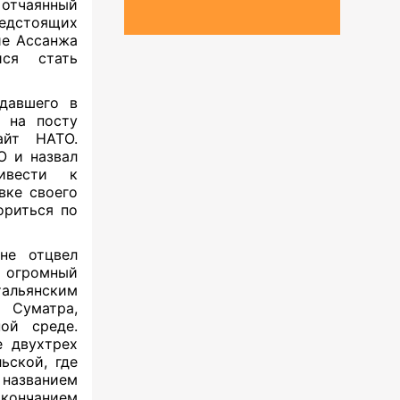
отчаянный
едстоящих
ие Ассанжа
̆ся стать
давшего в
 на посту
йт НАТО.
О и назвал
ривести к
вке своего
ориться по
не отцвел
огромный
тальянским
 Суматра,
ой среде.
е двухтрех
ской, где
 названием
окончанием