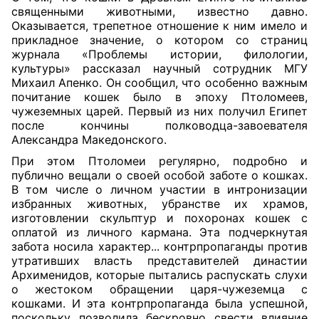
священными животными, известно давно.
Оказывается, трепетное отношение к ним имело и
прикладное значение, о котором со страниц
журнала «Проблемы истории, филологии,
культуры» рассказал научный сотрудник МГУ
Михаил Апенко. Он сообщил, что особенно важным
почитание кошек было в эпоху Птоломеев,
чужеземных царей. Первый из них получил Египет
после кончины полководца-завоевателя
Александра Македонского.
При этом Птоломеи регулярно, подробно и
публично вещали о своей особой заботе о кошках.
В том числе о личном участии в интронизации
избранных животных, убранстве их храмов,
изготовлении скульптур и похоронах кошек с
оплатой из личного кармана. Эта подчеркнутая
забота носила характер... контрпропаганды против
утративших власть представителей династии
Архименидов, которые пытались распускать слухи
о жестоком обращении царя-чужеземца с
кошками. И эта контрпропаганда была успешной,
поскольку позволила бескровно свести влияние