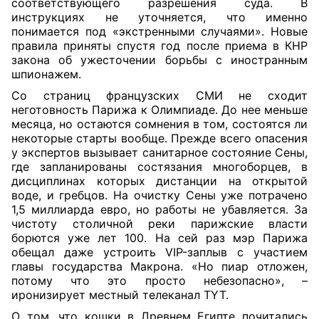
соответствующего разрешения суда. В
инструкциях не уточняется, что именно
понимается под «экстренными случаями». Новые
правила приняты спустя год после приема в КНР
закона об ужесточении борьбы с иностранным
шпионажем.
Со страниц французских СМИ не сходит
неготовность Парижа к Олимпиаде. До нее меньше
месяца, но остаются сомнения в том, состоятся ли
некоторые старты вообще. Прежде всего опасения
у экспертов вызывает санитарное состояние Сены,
где запланированы состязания многоборцев, в
дисциплинах которых дистанции на открытой
воде, и гребцов. На очистку Сены уже потрачено
1,5 миллиарда евро, но работы не убавляется. За
чистоту столичной реки парижские власти
борются уже лет 100. На сей раз мэр Парижа
обещал даже устроить VIP-заплыв с участием
главы государства Макрона. «Но пиар отложен,
потому что это просто небезопасно», –
иронизирует местный телеканал TYT.
О том, что кошки в Древнем Египте почитались