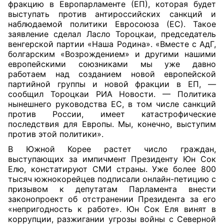
фракцию в Европарламенте (ЕП), которая будет
выступать против антироссийских санкций и
наблюдаемой политики Евросоюза (ЕС). Такое
заявление сделал Ласло Тороцкаи, председатель
венгерской партии «Наша Родина». «Вместе с АдГ,
болгарским «Возрождением» и другими нашими
европейскими союзниками мы уже давно
работаем над созданием новой европейской
партийной группы и новой фракции в ЕП, —
сообщил Тороцкаи РИА Новости. — Политика
нынешнего руководства ЕС, в том числе санкций
против России, имеет катастрофические
последствия для Европы. Мы, конечно, выступим
против этой политики».
В Южной Корее растет число граждан,
выступающих за импичмент Президенту Юн Сок
Елю, констатируют СМИ страны. Уже более 800
тысяч южнокорейцев подписали онлайн-петицию с
призывом к депутатам Парламента внести
законопроект об отстранении Президента за его
«непригодность к работе». Юн Сок Еля винят в
коррупции, разжигании угрозы войны с Северной