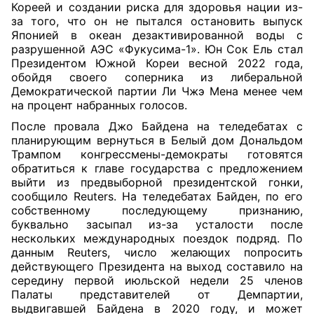
Кореей и создании риска для здоровья нации из-
за того, что он не пытался остановить выпуск
Японией в океан дезактивированной воды с
разрушенной АЭС «Фукусима-1». Юн Сок Ель стал
Президентом Южной Кореи весной 2022 года,
обойдя своего соперника из либеральной
Демократической партии Ли Чжэ Мена менее чем
на процент набранных голосов.
После провала Джо Байдена на теледебатах с
планирующим вернуться в Белый дом Дональдом
Трампом конгрессмены-демократы готовятся
обратиться к главе государства с предложением
выйти из предвыборной президентской гонки,
сообщило Reuters. На теледебатах Байден, по его
собственному последующему признанию,
буквально засыпал из-за усталости после
нескольких международных поездок подряд. По
данным Reuters, число желающих попросить
действующего Президента на выход составило на
середину первой июльской недели 25 членов
Палаты представителей от Демпартии,
выдвигавшей Байдена в 2020 году, и может