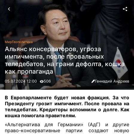
Мир
Геополитика
Альянс консерваторов, угроза
импичмента, после провальных
теледебатов, на грани дефолта, кошка
как пропаганда
05.07.2024 12:00
506
Геннадий Андреев
В Европарламенте будет новая фракция. За что
Президенту грозит импичмент. После провала на
теледебатах. Кредиторы вспомнили о долге. Как
кошка помогала правителям
.
«Альтернатива для Германии» (АдГ) и другие
право-консервативные партии создают новую