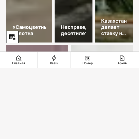
Казахстан
«Самоцветные»
Несправедливость
делает
полотна
десятилетий
ставку на
гидроэнергети
Главная
Reels
Номер
Архив