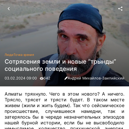
Люди
Точка зрения
Сотрясения земли и новые “трынды”
социального поведения
03.02.2024 09:00
642
Андрей Михайлов-Заилийский
Алматы тряхнуло. Чего в этом нового? А ничего.
Трясло, трясет и трясти будет. В таком месте
живем (жили и жить будем). Так что сейсмическое
происшествие, случившееся намедни, так и
затерялось бы в череде незначительных эпизодов
нашей бурной истории, если бы не высвободило
немыслимое количество психической энергии,