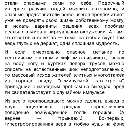
стали опасными сами по себе. Подручный
интернет разучил людей мыслить автономно, и
славные представители homo userов предпочитают
уже не доверять свою жизнь собственному мозгу,
а искать варианты решения всех проблем
реального мира в виртуальном окружении. А там-
то ответов и советов — тьма, на любой вкус! Там
ведь глупых не держат, одна сплошная мудрость.
И если смертельно опасное метание по
лестничным клеткам и лифтам в лифчиках, тапках
на босу ногу и куртках поверх трусов можно
списать на естественный шок неподготовленных,
то массовый исход жителей элитных многоэтажек
из города ввиду “неминуемой катастрофы”,
приведший к изрядным пробкам на выездах, вряд
ли свидетельствует о случайном импульсе.
Из всего произошедшего можно сделать вывод о
двух социальных трендах, определивших
поведение возбужденной толпы горожан. (А
вернее — “трындах”.) Во-первых,
гипертрофированная вера в любую чушь на фоне