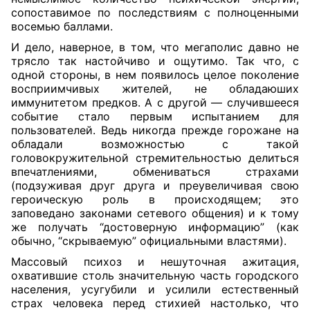
сопоставимое по последствиям с полноценными
восемью баллами.
И дело, наверное, в том, что мегаполис давно не
трясло так настойчиво и ощутимо. Так что, с
одной стороны, в нем появилось целое поколение
восприимчивых жителей, не обладаюших
иммунитетом предков. А с другой — случившееся
событие стало первым испытанием для
пользователей. Ведь никогда прежде горожане на
обладали возможностью с такой
головокружительной стремительностью делиться
впечатлениями, обмениваться страхами
(подзуживая друг друга и преувеличивая свою
героическую роль в происходящем; это
заповедано законами сетевого общения) и к тому
же получать “достоверную информацию” (как
обычно, “скрываемую” официальными властями).
Массовый психоз и нешуточная ажитация,
охватившие столь значительную часть городского
населения, усугубили и усилили естественный
страх человека перед стихией настолько, что