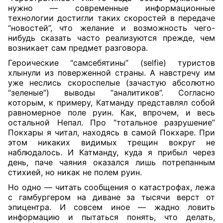
нужно — современные информационные
технологии достигли таких скоростей в передаче
“новостей”, что желание и возможность чего-
нибудь сказать часто реализуются прежде, чем
возникает сам предмет разговора.
Героические “самсебятины” (selfie) туристов
хлынули из поверженной страны. А навстречу им
уже неслись скороспелые (зачастую абсолютно
“зеленые”) выводы “аналитиков”. Согласно
которым, к примеру, Катманду представлял собой
равномерное поле руин. Как, впрочем, и весь
остальной Непал. Про “тотальное разрушение”
Покхары я читал, находясь в самой Покхаре. При
этом никаких видимых трещин вокруг не
наблюдалось. И Катманду, куда я прибыл через
день, паче чаяния оказался лишь потрепанным
стихией, но никак не полем руин.
Но одно — читать сообщения о катастрофах, лежа
с гамбургером на диване за тысячи верст от
эпицентра. И совсем иное — жадно ловить
информацию и пытаться понять, что делать,