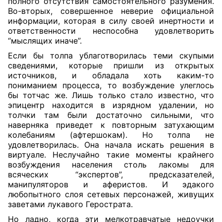
полного отсутствия самостоятельного разумения.
Во-вторых, совершенное неверие официальной
информации, которая в силу своей инертности и
ответственности неспособна удовлетворить
“мыслящих иначе”.
Если бы толпа ублаготворилась теми скупыми
сведениями, которые пришли из открытых
источников, и обладала хоть каким-то
пониманием процесса, то возбуждение улеглось
бы тотчас же. Лишь только стало известно, что
эпицентр находится в изрядном удалении, но
толчки там были достаточно сильными, что
наверняка приведет к повторным затухающим
колебаниям (афтершокам). Но толпа не
удовлетворилась. Она начала искать решения в
виртуале. Неслучайно такие моменты крайнего
возбуждения населения столь лакомы для
всяческих “экспертов”, предсказателей,
манипуляторов и аферистов. И эдакого
любопытного слоя сетевых персонажей, живущих
заветами лукавого Герострата.
Но ладно, когда эти мелкотравчатые недоучки