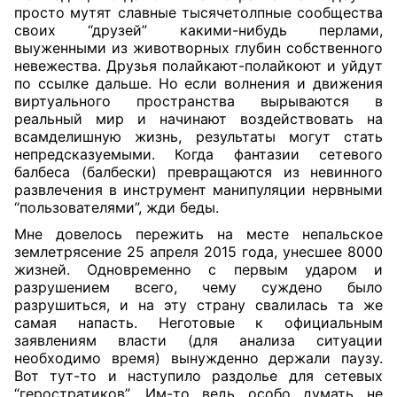
просто мутят славные тысячетолпные сообщества
своих “друзей” какими-нибудь перлами,
выуженными из животворных глубин собственного
невежества. Друзья полайкают-полайкоют и уйдут
по ссылке дальше. Но если волнения и движения
виртуального пространства вырываются в
реальный мир и начинают воздействовать на
всамделишную жизнь, результаты могут стать
непредсказуемыми. Когда фантазии сетевого
балбеса (балбески) превращаются из невинного
развлечения в инструмент манипуляции нервными
“пользователями”, жди беды.
Мне довелось пережить на месте непальское
землетрясение 25 апреля 2015 года, унесшее 8000
жизней. Одновременно с первым ударом и
разрушением всего, чему суждено было
разрушиться, и на эту страну свалилась та же
самая напасть. Неготовые к официальным
заявлениям власти (для анализа ситуации
необходимо время) вынужденно держали паузу.
Вот тут-то и наступило раздолье для сетевых
“геростратиков”. Им-то ведь особо думать не