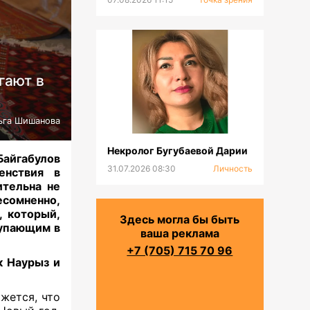
гают в
ьга Шишанова
Некролог Бугубаевой Дарии
айгабулов
31.07.2026 08:30
Личность
енствия в
ительна не
есомненно,
 который,
Здесь могла бы быть
тупающим в
ваша реклама
+7 (705) 715 70 96
к Наурыз и
жется, что