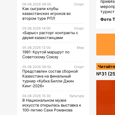
привя
06.08.2026 09:00
Спорт
мероп
Как сыграли клубы
турист
казахстанских игроков во
втором туре РПЛ
Фото Т
05.08.2026 14:00
Спорт
«Барыс» расторг контракты с
двумя казахстанцами
05.08.2026 12:00
Мир
1981: Крутой маршрут по
Советскому Союзу
Читайте
05.08.2026 09:00
Спорт
Представлен состав сборной
№
31 (2
Казахстана на финальный
турнир «Кубка Билли Джин
Кинг-2026»
04.08.2026 15:30
Культура
В Национальном музее
искусств открылась выставка к
100-летию Сахи Романова