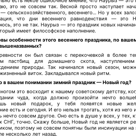
льно есть некое ошибочное мнение, что Наурыз — это Н
аю, это не совсем так. Весной просто наступает нач
 — сельскохозяйственного, весеннего... Но у всех зал
иация, что дни весеннего равноденствия — это Но
юсь, это не так. Наурыз — это праздник новых начинан
оторый имеет философское наполнение.
вы особенности этого весеннего праздника, по ваше
 вышеназванных?
евности он был связан с перекочевкой в более те
ом пастбищ для домашнего скота, наступление
дением природы. Так начинался новый сезон, можн
 жизненный виток. Закладывался новый ритм.
о в вашем понимании зимний праздник — Новый год?
ногом это восходит к нашему советскому детству, ко
дании чуда, когда должно произойти нечто волше
ишь новый подарок, у тебя появятся новые жел
ие есть и сегодня. И его нельзя трогать, хотя из него
ь нечто совсем другое. Оно есть в душе у всех, у тех, 
х СНГ, точно. Скажу больше, Новый год не является р
иком, поэтому не совсем понятны были инсинуации на э
пе несколько лет назад.