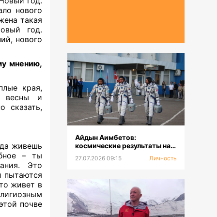
овый год.
ало нового
ожена такая
вый год.
ий, нового
му мнению,
плые края,
м весны и
о сказать,
Айдын Аимбетов:
гда живешь
космические результаты на
Земле
бное – ты
27.07.2026 09:15
Личность
ания. Это
 и пытаются
кто живет в
елигиозным
той почве