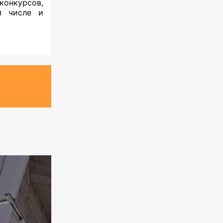
онкурсов,
м числе и