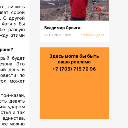
ть, лишить
яет собой
 С другой
 Хотя я бы
Владимир Сувига:
ебе разную
ежду этими
26.07.2026 10:30
Человек дела
тране?
Здесь могла бы быть
рый будет
ваша реклама
езона. Это
+7 (705) 715 70 96
ий день и
ровести по
тол, может
ой-казан,
сть девять
щим ударом
астья и так
единства,
у же можно