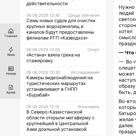
действительности
Нужно 
людей
06.08.2026 13:30
Среда обитания
светск
Семь новых судов для очистки
сторон
крупных водохранилищ и
хотел 
каналов будут предоставлены
Главная
смысло
филиалам РГП «Казводхоз»
праздн
06.08.2026 13:00
Спорт
— Что 
«Астана» взяла грека на
Reels
стажировку
— Во-п
олицет
06.08.2026 12:30
Исследования
может 
Номер
Камеры видеонаблюдения на
наступ
туристических маршрутах
образу
устанавливают в ГНПП
быть, 
Архив
«Бурабай»
Во-вто
06.08.2026 12:15
Экономика
которы
В Северо-Казахстанской
батыро
области открыли мегаферму с
желая 
крупнейшей в Центральной
далее
Азии доильной установкой
праздн