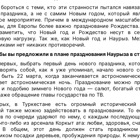
бороться с теми, кто эти странности пытался навяза
 праздника, а не с самим Новым годом, который явл
ое мероприятие. Причем в международном масштабе.
ы, для Европы более важно празднование Рождества.
заметить, что Новый год и Рождество несут в с
вую нагрузку. Так же, как Новый год и Наурыз. М
иками нет никаких противоречий.
бы вы предложили в плане празднования Наурыза в с
ервых, выбрать первый день нового праздника, кото
ворять собой, как я уже упоминал, начало нового с
быть 22 марта, когда заканчивается астрономическ
ает астрономическая ночь. Празднование можно п
 и подобию зимнего Нового года — салют, богатый с
даже обращение главы государства по ТВ.
рых, в Туркестане есть огромный исторический т
й также можно задействовать в праздновании. То е
в по очереди ударяют по нему, с каждым последую
что-либо из арсенала Коркыт ата: любви, здоровья, сч
. В общем, этот день должен стать праздником 
иком посадки деревьев, пробуждения природы. К нем