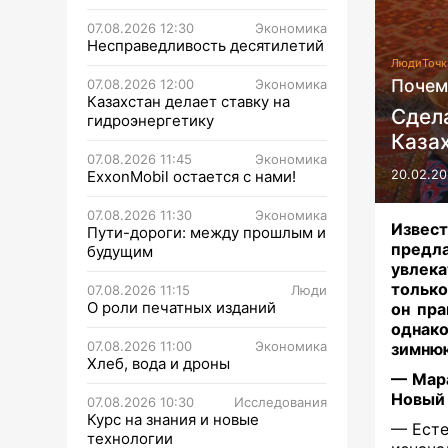
07.08.2026 12:30
Экономика
Несправедливость десятилетий
Люди
Точк
Почем
07.08.2026 12:00
Экономика
Казахстан делает ставку на
Сдел
гидроэнергетику
Каза
07.08.2026 11:45
Экономика
ExxonMobil остается с нами!
20.02.20
07.08.2026 11:30
Экономика
Извест
Пути-дороги: между прошлым и
предл
будущим
увлека
только
07.08.2026 11:15
Люди
О роли печатных изданий
он пра
однако
07.08.2026 11:00
Экономика
зимнюю
Хлеб, вода и дроны
— Мара
Новый
07.08.2026 10:30
Исследования
Курс на знания и новые
— Есте
технологии