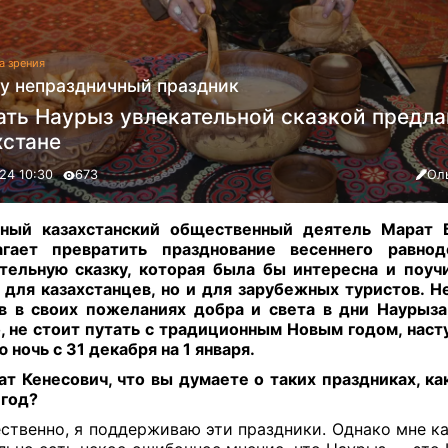
а зрения
у непраздничный праздник
ать Наурыз увлекательной сказкой предла
хстане
24 10:30
673
Ол
ный казахстанский общественный деятель Марат Б
агает превратить празднование весеннего равнод
тельную сказку, которая была бы интересна и поуч
 для казахстанцев, но и для зарубежных туристов. Н
в в своих пожеланиях добра и света в дни Наурыза,
, не стоит путать с традиционным Новым годом, нас
 ночь с 31 декабря на 1 января
.
т Кенесович, что вы думаете о таких праздниках, ка
 год?
ственно, я поддерживаю эти праздники. Однако мне ка