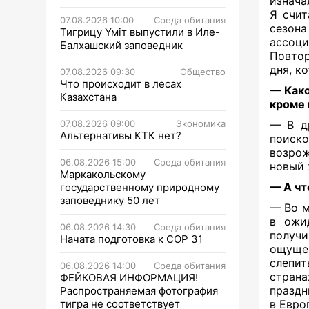
изнача
Я счит
07.08.2026 10:00
Среда обитания
сезона
Тигрицу Үміт выпустили в Иле-
ассоц
Балхашский заповедник
Повтор
дня, к
07.08.2026 09:30
Общество
Что происходит в лесах
— Како
Казахстана
кроме
07.08.2026 09:00
Экономика
— В др
Альтернативы КТК нет?
поиск
возрож
06.08.2026 15:00
Среда обитания
новый
Маркакольскому
— А чт
государственному природному
заповеднику 50 лет
— Во м
в ожи
06.08.2026 14:30
Среда обитания
получ
Начата подготовка к СОР 31
ощущен
слепит
06.08.2026 14:00
Среда обитания
страна
ФЕЙКОВАЯ ИНФОРМАЦИЯ!
праздн
Распространяемая фотография
тигра не соответствует
в Евро