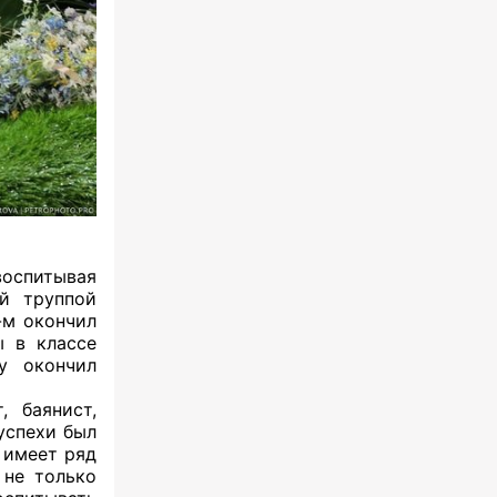
воспитывая
̆ труппой
-м окончил
ы в классе
у окончил
 баянист,
успехи был
 имеет ряд
 не только