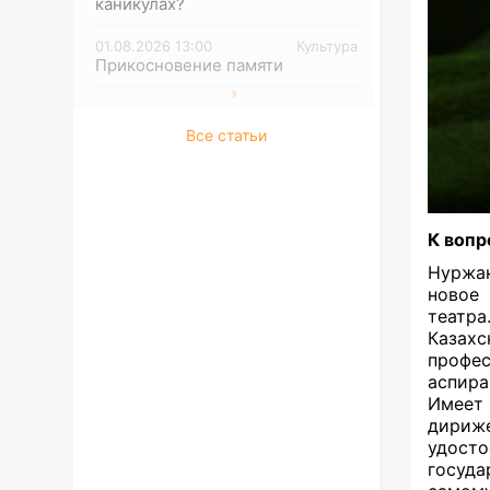
каникулах?
01.08.2026 13:00
Культура
Прикосновение памяти
Все статьи
К вопр
Нуржан
новое 
театра
Казахс
профе
аспира
Имеет
дириже
удосто
госуда