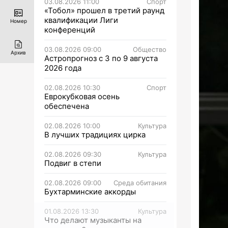
03.08.2026 11:00
Спорт
«Тобол» прошел в третий раунд
квалификации Лиги
Номер
конференций
03.08.2026 09:00
Общество
Архив
Астропрогноз с 3 по 9 августа
2026 года
02.08.2026 10:30
Спорт
Еврокубковая осень
обеспечена
02.08.2026 10:00
Культура
В лучших традициях цирка
02.08.2026 09:30
Культура
Подвиг в степи
02.08.2026 09:00
Среда обитания
Бухтарминские аккорды
01.08.2026 13:30
Культура
Что делают музыканты на