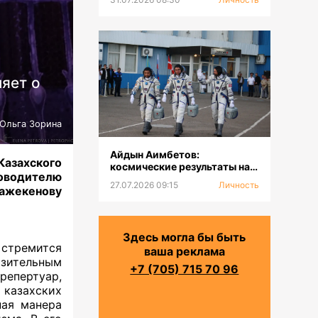
яет о
Ольга Зорина
Айдын Аимбетов:
Казахского
космические результаты на
оводителю
Земле
27.07.2026 09:15
Личность
ажекенову
Здесь могла бы быть
 стремится
ваша реклама
зительным
+7 (705) 715 70 96
репертуар,
 казахских
ная манера