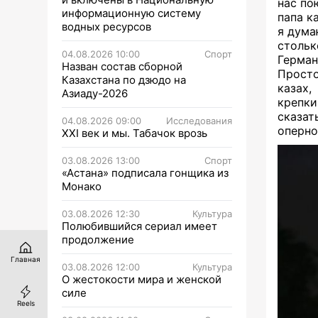
нас по
информационную систему
папа к
водных ресурсов
я дума
стольк
04.08.2026 10:00
Спорт
Герма
Назван состав сборной
Просто
Казахстана по дзюдо на
казах,
Азиаду-2026
крепки
сказа
04.08.2026 09:00
Исследования
оперно
XXI век и мы. Табачок врозь
03.08.2026 13:00
Спорт
«Астана» подписала гонщика из
Монако
03.08.2026 12:30
Культура
Полюбившийся сериал имеет
продолжение
Главная
03.08.2026 12:00
Культура
О жестокости мира и женской
силе
Reels