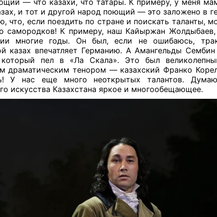
ющий — что казахи, что татары. К примеру, у меня ма
азах, и тот и другой народ поющий — это заложено в г
ю, что, если поездить по стране и поискать таланты, м
о самородков! К примеру, наш Кайыржан Жолдыбаев,
нии многие годы. Он был, если не ошибаюсь, трак
й казах впечатляет Германию. А Амангельды Сембин
 который пел в «Ла Скала». Это был великолепны
м драматическим тенором — казахский Франко Коре
ть! У нас еще много неоткрытых талантов. Думаю
го искусства Казахстана яркое и многообещающее.