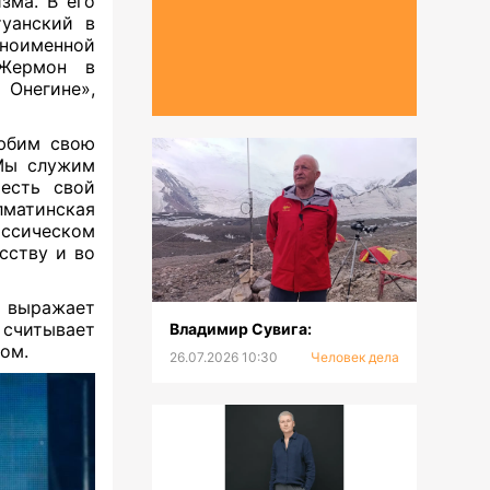
зма. В его
уанский в
ноименной
 Жермон в
 Онегине»,
любим свою
 Мы служим
есть свой
лматинская
ассическом
сству и во
о выражает
 считывает
Владимир Сувига:
том.
26.07.2026 10:30
Человек дела