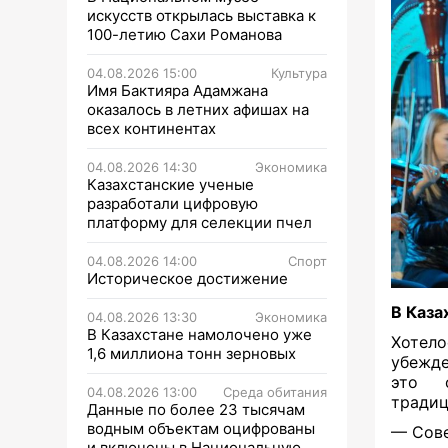
искусств открылась выставка к
100-летию Сахи Романова
04.08.2026 15:00
Культура
Имя Бактияра Адамжана
оказалось в летних афишах на
всех континентах
04.08.2026 14:30
Экономика
Казахстанские ученые
разработали цифровую
платформу для селекции пчел
04.08.2026 14:00
Спорт
Историческое достижение
В Каза
04.08.2026 13:30
Экономика
В Казахстане намолочено уже
Хотело
1,6 миллиона тонн зерновых
убежде
это о
04.08.2026 13:00
Среда обитания
тради
Данные по более 23 тысячам
водным объектам оцифрованы
— Сове
и включены в Национальную