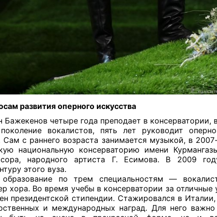
осам развития
оперного искусства
 Бажекенов четыре года преподает в консерватории, 
поколение вокалистов, пять лет руководит опернои
. Сам с раннего возраста занимается музыкой, в 2007
кую национальную консерваторию имени Курмангаз
ссора, народного артиста Г. Есимова. В 2009 год
нтуру этого вуза.
 образование по трем специальностям — вокалист,
р хора. Во время учебы в консерватории за отличные 
ен президентской стипендии. Стажировался в Италии,
рственных и международных наград. Для него важно