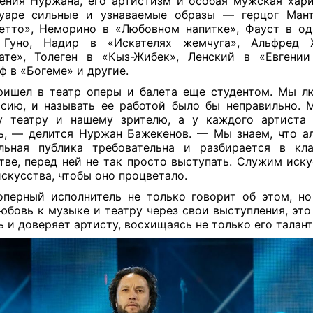
ения Нуржана, его артистизм и особая мужская хари
уаре сильные и узнаваемые образы — герцог Мант
етто», Неморино в «Любовном напитке», Фауст в од
 Гуно, Надир в «Искателях жемчуга», Альфред
ате», Толеген в «Кыз-Жибек», Ленский в «Евгении
ф в «Богеме» и другие.
ишел в театр оперы и балета еще студентом. Мы 
сию, и называть ее работой было бы неправильно.
 театру и нашему зрителю, а у каждого артиста 
ь, — делится Нуржан Бажекенов. — Мы знаем, что а
льная публика требовательна и разбирается в кл
тве, перед ней не так просто выступать. Служим иску
искусства, чтобы оно процветало.
оперный исполнитель не только говорит об этом, н
юбовь к музыке и театру через свои выступления, это
ь и доверяет артисту, восхищаясь не только его талан