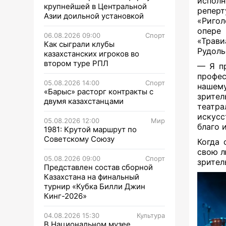
исполн
крупнейшей в Центральной
реперт
Азии доильной установкой
«Ригол
опере
06.08.2026 09:00
Спорт
«Трави
Как сыграли клубы
Рудоль
казахстанских игроков во
втором туре РПЛ
— Я пр
профес
05.08.2026 14:00
Спорт
нашему
«Барыс» расторг контракты с
зрител
двумя казахстанцами
театра
искусс
05.08.2026 12:00
Мир
благо 
1981: Крутой маршрут по
Советскому Союзу
Когда 
свою л
05.08.2026 09:00
Спорт
зрител
Представлен состав сборной
Казахстана на финальный
турнир «Кубка Билли Джин
Кинг-2026»
04.08.2026 15:30
Культура
В Национальном музее