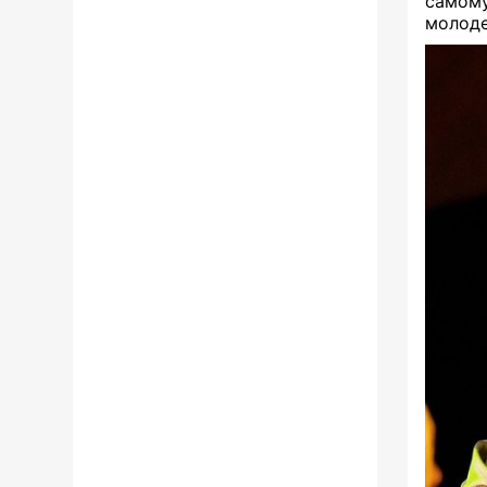
самом
молод