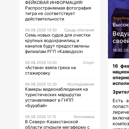
ФЕЙКОВАЯ ИНФОРМАЦИЯ!
Распространяемая фотография
тигра не соответствует
действительности
Люди
Личн
Высок
06.08.2026 13:30
Среда обитания
Веду
Семь новых судов для очистки
своеи
крупных водохранилищ и
каналов будут предоставлены
16.02.20
филиалам РГП «Казводхоз»
06.08.2026 13:00
Спорт
16 фев
«Астана» взяла грека на
нацио
стажировку
оперн
исполн
06.08.2026 12:30
Исследования
Камеры видеонаблюдения на
Зрите
туристических маршрутах
устанавливают в ГНПП
Есть а
«Бурабай»
попас
лириче
06.08.2026 12:15
Экономика
включа
В Северо-Казахстанской
композ
области открыли мегаферму с