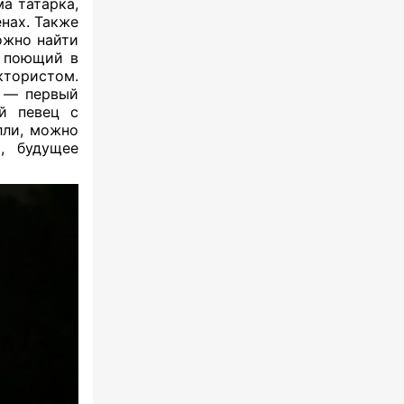
ма татарка,
енах. Также
ожно найти
 поющий в
тористом.
 — первый
й певец с
лли, можно
, будущее