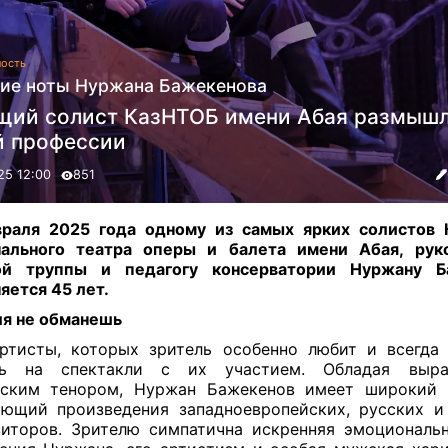
ость
ие ноты Нуржана Бажекенова
щий солист КазНТОБ имени Абая размышл
̆ профессии
25 12:00
851
раля 2025 года одному из самых ярких солистов 
нального театра оперы и балета имени Абая, рук
ой труппы и педагогу консерватории Нуржану Б
яется 45 лет.
ля не обманешь
ртисты, которых зритель особенно любит и всегда
ть на спектакли с их участием. Обладая выра
ским тенором, Нуржан Бажекенов имеет широкий 
ющий произведения западноевропейских, русских и
иторов. Зрителю симпатична искренняя эмоциональ