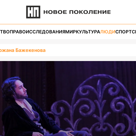
ТВО
ПРАВО
ИССЛЕДОВАНИЯ
МИР
КУЛЬТУРА
ЛЮДИ
СПОРТ
С
ржана Бажекенова