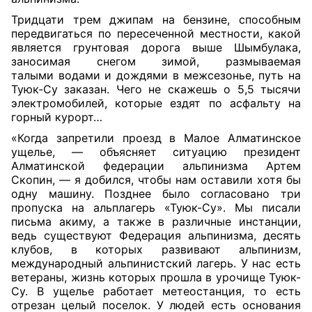
Тридцати трем джипам на бензине, способным
передвигаться по пересеченной местности, какой
является грунтовая дорога выше Шымбулака,
заносимая снегом зимой, размываемая
талыми водами и дождями в межсезонье, путь на
Туюк-Су заказан. Чего не скажешь о 5,5 тысячи
электромобилей, которые ездят по асфальту на
горный курорт…
«Когда запретили проезд в Малое Алматинское
ущелье, — объясняет ситуацию президент
Алматинской федерации альпинизма Артем
Скопин, — я добился, чтобы нам оставили хотя бы
одну машину. Позднее было согласовано три
пропуска на альплагерь «Туюк-Су». Мы писали
письма акиму, а также в различные инстанции,
ведь существуют Федерация альпинизма, десять
клубов, в которых развивают альпинизм,
международный альпинистский лагерь. У нас есть
ветераны, жизнь которых прошла в урочище Туюк-
Су. В ущелье работает метеостанция, то есть
отрезан целый поселок. У людей есть основания