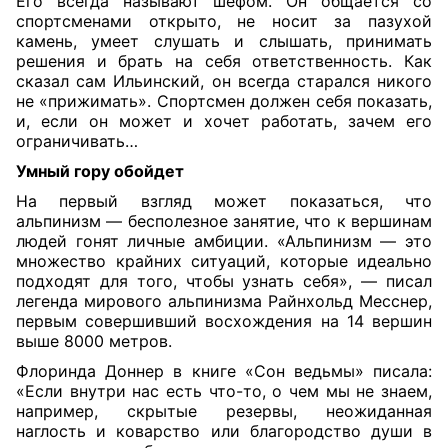
Его всегда называют шефом. Он общается со
спортсменами открыто, не носит за пазухой
камень, умеет слушать и слышать, принимать
решения и брать на себя ответственность. Как
сказал сам Ильинский, он всегда старался никого
не «прижимать». Спортсмен должен себя показать,
и, если он может и хочет работать, зачем его
ограничивать…
Умный гору обойдет
На первый взгляд может показаться, что
альпинизм — бесполезное занятие, что к вершинам
людей гонят личные амбиции.
«
Альпинизм — это
множество крайних ситуаций, которые идеально
подходят для того, чтобы узнать себя», — писал
легенда мирового альпинизма Райнхольд Месснер,
первым совершивший восхождения на 14 вершин
выше 8000 метров.
Флоринда Доннер в книге «Сон ведьмы» писала:
«Если внутри нас есть что-то, о чем мы не знаем,
например, скрытые резервы, неожиданная
наглость и коварство или благородство души в