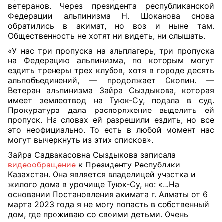
ветеранов. Через президента республиканской
Федерации альпинизма Н. Шоканова снова
обратились в акимат, но воз и ныне там.
Общественность не хотят ни видеть, ни слышать.
«У нас три пропуска на альплагерь, три пропуска
на Федерацию альпинизма, по которым могут
ездить тренеры трех клубов, хотя в городе десять
альпобъединений, — продолжает Скопин. —
Ветеран альпинизма Зайра Сыздыкова, которая
имеет землеотвод на Туюк-Су, подала в суд.
Прокуратура дала распоряжение выделить ей
пропуск. На словах ей разрешили ездить, но все
это неофициально. То есть в любой момент нас
могут вычеркнуть из этих списков».
Зайра Садвакасовна Сыздыкова записала
видеообращение
к Президенту Республики
Казахстан. Она является владелицей участка и
жилого дома в урочище Туюк-Су, но: «…На
основании Постановления акимата г. Алматы от 6
марта 2023 года я не могу попасть в собственный
дом, где проживаю со своими детьми. Очень