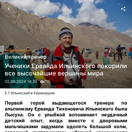
Люди
Личность
Великий тренер
Ученики Ерванда Ильинского покорили
все высочайшие вершины мира
02.09.2024 14:30
711
Е.Т.Ильинский в Каракоруме
Первой горой выдающегося тренера по
альпинизму Ерванда Тихоновича Ильинского была
Лысуха. Он с улыбкой вспоминает неудачный
детский опыт, когда вместе с дворовыми
мальчишками задумали одолеть большой холм,