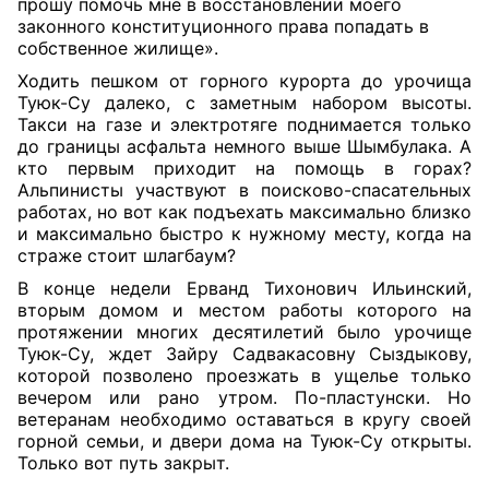
прошу помочь мне в восстановлении моего
законного конституционного права попадать в
собственное жилище».
Ходить пешком от горного курорта до урочища
Туюк-Су далеко, с заметным набором высоты.
Такси на газе и электротяге поднимается только
до границы асфальта немного выше Шымбулака. А
кто первым приходит на помощь в горах?
Альпинисты участвуют в поисково-спасательных
работах, но вот как подъехать максимально близко
и максимально быстро к нужному месту, когда на
страже стоит шлагбаум?
В конце недели Ерванд Тихонович Ильинский,
вторым домом и местом работы которого на
протяжении многих десятилетий было урочище
Туюк-Су, ждет Зайру Садвакасовну Сыздыкову,
которой позволено проезжать в ущелье только
вечером или рано утром. По-пластунски. Но
ветеранам необходимо оставаться в кругу своей
горной семьи, и двери дома на Туюк-Су открыты.
Только вот путь закрыт.