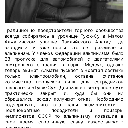
Традиционно представители горного сообщества
всегда собирались в урочище Туюк-Су в Малом
Алматинском ущелье Заилийского Алатау, где
зародился и уже почти сто лет развивается
альпинизм. У членов Федерации альпинизма было
33 пропуска для автомобилей с двигателями
внутреннего сгорания в парк «Медеу», однако
теперь акимат Алматы пускает в «святая святых»
только электромобили, оставив считаное
количество пропусков лишь для сотрудников
альплагеря «Туюк-Су». Для машин ветеранов путь
практически закрыт, и, куда бы они ни
обращались, всюду получают отказ.
Необходимо
подчеркнуть, что это наши знаменитости –
неоднократные победители и призеры
чемпионатов СССР по альпинизму, ковавшие в
свое время спортивную славу казахстанского
альпинизма.