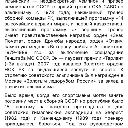
Ильинский — неоднократный чемпион и призер
чемпионатов СССР; старший тренер СКА САВО по
альпинизму с 1973 года; неизменный тренер
сборной команды РК, выполнившей программу «14
высочайших вершин мира», и первый казахстанец,
выполнивший программу «7 вершин». Тренер
имеет правительственные награды: орден «Знак
Почета», орден Дружбы народов, орден «Отан»,
памятную медаль «Ветерану войны в Афганистане
1979-1989 гг.» за выполнение спецзадания
Генштаба МО СССР. Он — лауреат премии «Тарлан»
(«За вклад»), 2007 год; кавалер Золотого ордена
НОК РК за выдающиеся заслуги в спорте. К
столетию советского альпинизма был награжден в
Москве «Золотым ледорубом России» за вклад в
развитие альпинизма.
Было время, когда его спортсмены могли занять
половину мест в сборной СССР, но республик было
15, поэтому за каждого претендента в две
советские гималайские экспедиции на Эверест
(1982 год) и Канченджангу (1989 год) тренеру
приходилось бороться. Под его руководством