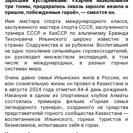
заросший кустарниками. «Харчей наэкономили
три тонны, продирались сквозь заросли кизила и
пришли, побежденные горой», — смеется он.
Имя мастера спорта международного класса,
заслуженного мастера спорта СССР, заслуженного
тренера СССР и КазССР по альпинизму Ерванда
Тихоновича Ильинского широко известно в
странах Содружества и за рубежом. Воспитавший
не одно поколение сильнейших горовосходителей,
он руководил множеством экспедиций, в том
числе и международных, в разных горных
системах мира.
Очень давно семья Ильинских жила в России, но
всю сознательную жизнь он провел в Казахстане и
в августе 2024 года отметил 84-й день рождения.
Накануне в одном из спортивных клубов Алматы
состоялась премьера фильма «Горная семья
легендарного тренера», созданного на средства
представителей горного сообщества Казахстана —
воспитанников Ильинского, горных туристов и
бизнесменов, испытавших себя в горах.