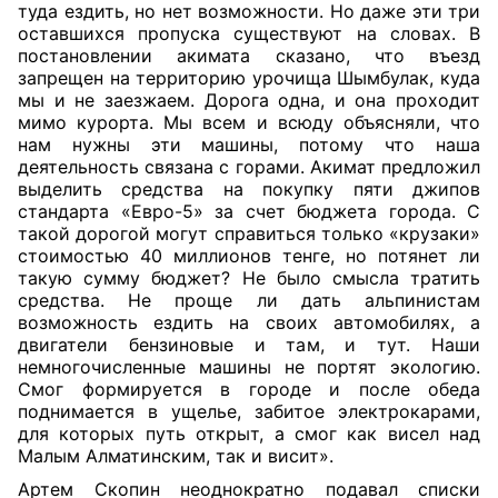
туда ездить, но нет возможности. Но даже эти три
оставшихся пропуска существуют на словах. В
постановлении акимата сказано, что въезд
запрещен на территорию урочища Шымбулак, куда
мы и не заезжаем. Дорога одна, и она проходит
мимо курорта. Мы всем и всюду объясняли, что
нам нужны эти машины, потому что наша
деятельность связана с горами. Акимат предложил
выделить средства на покупку пяти джипов
стандарта «Евро-5» за счет бюджета города. С
такой дорогой могут справиться только «крузаки»
стоимостью 40 миллионов тенге, но потянет ли
такую сумму бюджет? Не было смысла тратить
средства. Не проще ли дать альпинистам
возможность ездить на своих автомобилях, а
двигатели бензиновые и там, и тут. Наши
немногочисленные машины не портят экологию.
Смог формируется в городе и после обеда
поднимается в ущелье, забитое электрокарами,
для которых путь открыт, а смог как висел над
Малым Алматинским, так и висит».
Артем Скопин неоднократно подавал списки