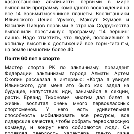
казахстанские альпинисты первыми в мире
выполнили программу командного восхождения на
все 14 восьмитысячников планеты. Воспитанники
Ильинского Денис Урубко, Максут Жумаев и
Василий Пивцов первыми в странах Содружества
выполнили престижную программу "14 вершин"
лично. Надо отметить, что людей, положивших в
копилку высотных достижений все горы-гиганты,
на земле немногим более 40.
Почти 60 лет в спорте
Мастер спорта РК по альпинизму, президент
Федерации альпинизма города Алматы Артем
Скопин рассказал в интервью: «Когда я увидел
Ильинского, для меня это было как задел на
будущее, напутствие: иди, занимайся в секции,
расти. Ерванд Тихонович многим дал билет в
жизнь, воспитал очень много первоклассных
спортсменов. У него есть удивительная
способность мобилизовать все ресурсы, все
лидерские качества, чтобы собрать первоклассную
команду, и вокруг него собираются люди. Он
проявлял твердость характера, где-то даже