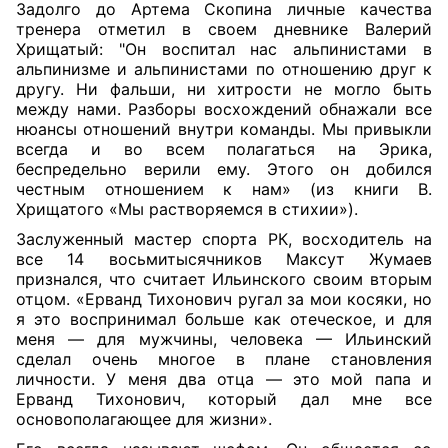
Задолго до Артема Скопина личные качества
тренера отметил в своем дневнике Валерий
Хрищатый: "Он воспитал нас альпинистами в
альпинизме и альпинистами по отношению друг к
другу. Ни фальши, ни хитрости не могло быть
между нами. Разборы восхождений обнажали все
нюансы отношений внутри команды. Мы привыкли
всегда и во всем полагаться на Эрика,
беспредельно верили ему. Этого он добился
честным отношением к нам» (из книги В.
Хрищатого «Мы растворяемся в стихии»).
Заслуженный мастер спорта РК, восходитель на
все 14 восьмитысячников Максут Жумаев
признался, что считает Ильинского своим вторым
отцом. «Ерванд Тихонович ругал за мои косяки, но
я это воспринимал больше как отеческое, и для
меня — для мужчины, человека — Ильинский
сделал очень многое в плане становления
личности. У меня два отца — это мой папа и
Ерванд Тихонович, который дал мне все
основополагающее для жизни».