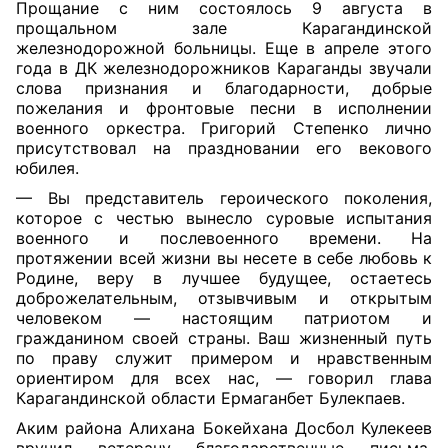
Прощание с ним состоялось 9 августа в
прощальном зале Карагандинской
железнодорожной больницы. Еще в апреле этого
года в ДК железнодорожников Караганды звучали
слова признания и благодарности, добрые
пожелания и фронтовые песни в исполнении
военного оркестра. Григорий Степенко лично
присутствовал на праздновании его векового
юбилея.
— Вы представитель героического поколения,
которое с честью вынесло суровые испытания
военного и послевоенного времени. На
протяжении всей жизни вы несете в себе любовь к
Родине, веру в лучшее будущее, остаетесь
доброжелательным, отзывчивым и открытым
человеком — настоящим патриотом и
гражданином своей страны. Ваш жизненный путь
по праву служит примером и нравственным
ориентиром для всех нас, — говорил глава
Карагандинской области Ермаганбет Булекпаев.
Аким района Алихана Бокейхана Досбол Кулекеев