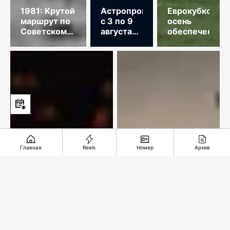
1981: Крутой
Астропрогноз
Еврокубковая
маршрут по
с 3 по 9
осень
Советскому
августа
обеспечена
Союзу
2026
года
Главная
Reels
Номер
Архив