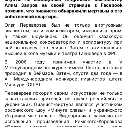
Алим Заиров на своей странице в
Facebook
пояснил, что пианиста обнаружили мертвым в его
собственной квартире.
Олег Переверзев был не только виртуозным
пианистом, но и композитором, импровизатором,
а также шоуменом. Он окончил Казахскую
национальную консерваторию и аспирантуру при
ней по классу фортепиано. Затем стажировался в
Высшей школе музыки и театра Ганновера в ФРГ.
В 2006 году принимал участие в V
Международном конкурсе имени Листа, который
проходил в Веймаре. Затем, спустя два года — в
XII Международном конкурсе пианистов штата
Миссури (США).
Переверзев покорил своим искусством не только
казахстанских зрителей, но также российских и
украинских. Пианист-виртуоз являлся участником
российского шоу «Минута славы» и украинского
«Украина мае талант». Видеоролик с записью его
исполнения произведения Римского-Корсакова