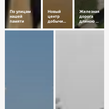
По улицам
Новый
Железная
нашей
центр
дорога
памяти
добычи
длиною в
меди
35 лет