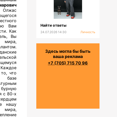
арович
й Олжас
щегося
естного
Найти ответы
лаю Вам
ти. Как
24.07.2026 14:30
Личность
ель, Вы
о мира,
антом.
Здесь могла бы быть
анские
ваша реклама
ельской
щемуся
+7 (705) 715 70 96
 Каждое
то, что
а базе
ьтурным
 бурную
я с 80-х
сердцем
те нашу
о мира,
пление