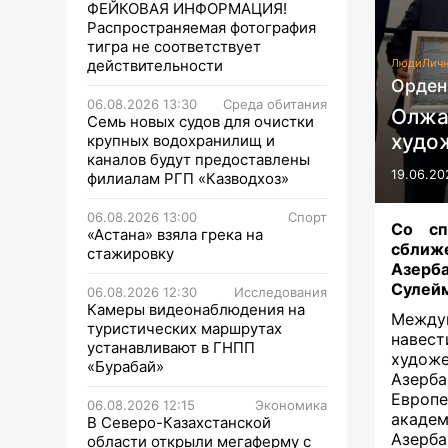
ФЕЙКОВАЯ ИНФОРМАЦИЯ!
Распространяемая фотография
тигра не соответствует
действительности
Люди
Личн
Орден
06.08.2026 13:30
Среда обитания
Олжа
Семь новых судов для очистки
худо
крупных водохранилищ и
каналов будут предоставлены
19.06.20
филиалам РГП «Казводхоз»
06.08.2026 13:00
Спорт
Со сп
«Астана» взяла грека на
сближ
стажировку
Азерб
Сулейм
06.08.2026 12:30
Исследования
Камеры видеонаблюдения на
Между
туристических маршрутах
навес
устанавливают в ГНПП
худож
«Бурабай»
Азерб
Европе
06.08.2026 12:15
Экономика
академ
В Северо-Казахстанской
Азерба
области открыли мегаферму с