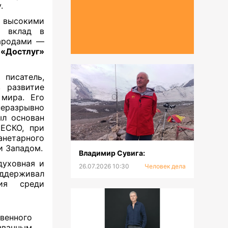
аду.
я высокими
й вклад в
народами —
и
«Достлуг»
исатель,
 развитие
 мира. Его
неразрывно
ыл основан
ЕСКО, при
анетарного
и Западом.
Владимир Сувига:
духовная и
26.07.2026 10:30
Человек дела
ддерживал
ния среди
венного
званным