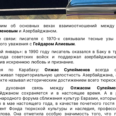
ним об основных вехах взаимоотношений межд
меновым
и Азербайджаном.
е связи: писателя с 1970-х связывали тесные узы
ого уважения с
Гейдаром Алиевым
.
й январь»: в 1990 году писатель оказался в Баку в т
вода советских войск и поддержал азербайджанск
ив искреннюю любовь и признание.
ия по Карабаху:
Олжас Сулейменов
всегда од
живал территориальную целостность Азербайджана, 
кте называл историческим достижением всего тюркск
ая духовная связь между
Олжасом Сулейме
айджаном сохраняется и в настоящее время.
А в 
ародного форума сближения культур Евразии, которы
 в мае настоящего года, в качестве почетного гостя
ент Фонда тюркской культуры и наследия, профес
лова. Она отметила особую значимость того, что 