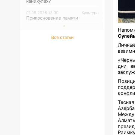
каникулах?
01.08.2026 13:00
Культура
Прикосновение памяти
Напом
Сулей
Все статьи
Личны
взаимн
«Черны
дни в
заслуж
Позиц
поддер
конфли
Тесн
Азерб
Междун
Алматы
презид
Раимку