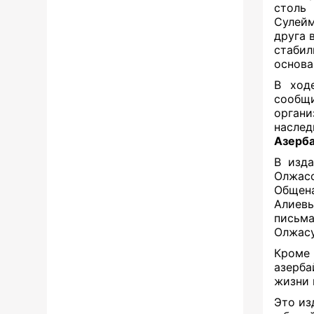
столь
Сулейм
друга 
стаби
основа
В ход
сообщ
орган
наслед
Азерб
В изд
Олжа
Общен
Алиевы
письм
Олжасу
Кроме 
азерба
жизни 
Это из