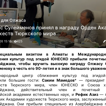
ость
 для Олжаса
с Сулейменов принял в награду Орден Ак
жеств Тюркского мира
26 15:15
425
ециальным визитом в Алматы в Международн
ения культур под эгидой ЮНЕСКО прибыли почетные
айджана, чтобы вручить высокую награду Олжасу 
енову в честь его 90-летия и в знак большого уважен
народный центр сближения культур под эгид
тили большие гости:
Саким Мамедов
* — президент
еств Тюркского мира, член ЮНЕСКО и Союза х
айджана, действительный член и почетный п
йской академии естественных наук, и
Рефик Азиз
— п
ик Академии художеств Тюркского мира, заслуженны
йджана. Они прибыли специально из Азербайджана 