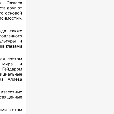
ем Олжаса
тв друг от
то основой
симости»,
нда также
овленного
ультуры и
ов глазами
ся поэтом
о мира и
 Гейдаром
фициальные
ма Алиева
 известных
освященные
ыми в этом