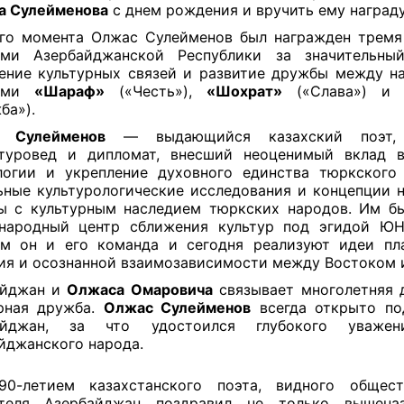
а Сулейменова
с днем рождения и вручить ему нагр
го момента Олжас Сулейменов был награжден трем
ами Азербайджанской Республики за значительны
ение культурных связей и развитие дружбы между 
нами
«Шараф»
(«Честь»),
«Шохрат»
(«Слава») 
ба»).
 Сулейменов
— выдающийся казахский поэт, п
атуровед и дипломат, внесший неоценимый вклад в
огии и укрепление духовного единства тюркского
ьные культурологические исследования и концепции 
ы с культурным наследием тюркских народов. Им б
народный центр сближения культур под эгидой ЮН
м он и его команда и сегодня реализуют идеи пл
ия и осознанной взаимозависимости между Востоком 
айджан и
Олжаса Омаровича
связывает многолетняя 
рная дружба.
Олжас Сулейменов
всегда открыто по
айджан, за что удостоился глубокого уваже
йджанского народа.
0-летием казахстанского поэта, видного общест
ятеля Азербайджан поздравил не только вышена