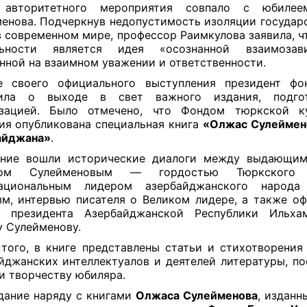
 авторитетного мероприятия совпало с юбиле
енова. Подчеркнув недопустимость изоляции государс
в современном мире, профессор Раимкулова заявила, ч
льности является идея «осознанной взаимозави
нной на взаимном уважении и ответственности.
е своего официального выступления президент фо
ила о выходе в свет важного издания, подгот
изацией. Было отмечено, что Фондом тюркской к
ия опубликована специальная книга
«Олжас Сулеймен
айджана»
.
ание вошли исторические диалоги между выдающим
сом Сулейменовым — гордостью Тюркског
ациональным лидером азербайджанского народа
м, интервью писателя о Великом лидере, а также о
а президента Азербайджанской Республики Ильха
 Сулейменову.
того, в книге представлены статьи и стихотворения
йджанских интеллектуалов и деятелей литературы, п
и творчеству юбиляра.
дание наряду с книгами
Олжаса Сулейменова
, изданн