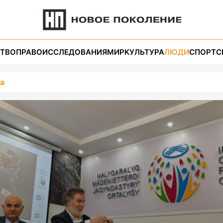
ТВО
ПРАВО
ИССЛЕДОВАНИЯ
МИР
КУЛЬТУРА
ЛЮДИ
СПОРТ
С
а