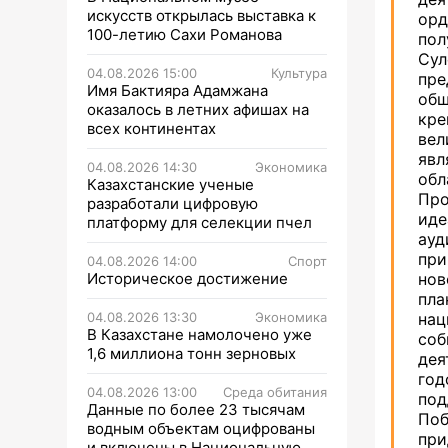
искусств открылась выставка к
ор
100-летию Сахи Романова
пол
Су
04.08.2026 15:00
Культура
пре
Имя Бактияра Адамжана
об
оказалось в летних афишах на
кре
всех континентах
вел
яв
04.08.2026 14:30
Экономика
об
Казахстанские ученые
Пр
разработали цифровую
иде
платформу для селекции пчел
ау
при
04.08.2026 14:00
Спорт
Историческое достижение
нов
пл
04.08.2026 13:30
Экономика
на
В Казахстане намолочено уже
соб
1,6 миллиона тонн зерновых
дея
год
04.08.2026 13:00
Среда обитания
по
Данные по более 23 тысячам
По
водным объектам оцифрованы
пр
и включены в Национальную