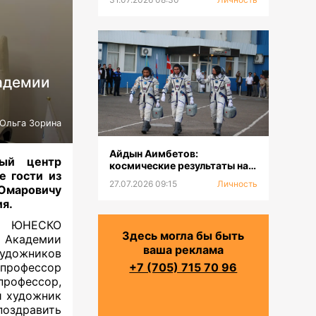
адемии
Ольга Зорина
Айдын Аимбетов:
ый центр
космические результаты на
 гости из
Земле
27.07.2026 09:15
Личность
Омаровичу
ия.
ой ЮНЕСКО
Здесь могла бы быть
 Академии
ваша реклама
удожников
рофессор
+7 (705) 715 70 96
рофессор,
й художник
поздравить