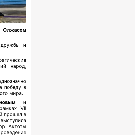
у
Олжасом
 дружбы и
рагические
ий народ,
нозначно
а победу в
ого мира.
новым
и
рамках VII
й прошел в
 выступила
сор Актоты
проведение