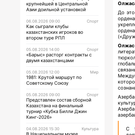
Олжас
крупнейшей в Центральной
Азии доильной установкой
До это
орден
06.08.2026 09:00
Спорт
укрепл
Как сыграли клубы
орде
казахстанских игроков во
(«Друж
втором туре РПЛ
Олжас
05.08.2026 14:00
Спорт
литер
«Барыс» расторг контракты с
тюркол
двумя казахстанцами
глобал
связан
05.08.2026 12:00
Мир
Между
1981: Крутой маршрут по
которо
Советскому Союзу
сознан
05.08.2026 09:00
Спорт
Азерб
Представлен состав сборной
культу
Казахстана на финальный
Азерб
турнир «Кубка Билли Джин
азерба
Кинг-2026»
С 9
04.08.2026 15:30
Культура
В Национальном музее
де