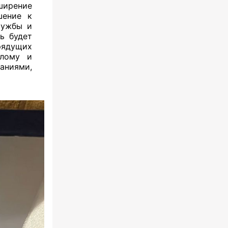
ирение
шение к
ружбы и
ь будет
рядущих
шлому и
аниями,