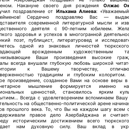
деном. Накануне своего дня рождения
Олжас Ом
учил поздравление от
Ильхама Алиева
: «Уважаемы
лейменов! Сердечно поздравляю Вас — выдаю
дставителя современной литературной мысли и изв
щественного деятеля с 90-летним юбилеем. Же
пкого здоровья и успехов в многогранной деятельнос
икий поэт, публицист, литературовед и исследоват
ляетесь одной из знаковых личностей тюркског
ладающей врожденным художественным тал
онизывающие Ваши произведения высокие гражд
алы всегда внушали глубокую любовь широкой читат
дитории к Вашему творчеству, отличаю
верженностью традициям и глубоким колоритом.
ое произведение, созданное Вами на основе веры в 
анетарное мышление формируется именно н
циональных ценностей, становилось ярким кул
ытием… Всегда с удовлетворением вспоминаем Вашу
тельность на общественно-политической арене начина
ов прошлого века. То, что Вы на каждом шагу всем 
ддерживали правое дело Азербайджана и считае
беду историческим достижением всего тюркског
идает нам духовную силу. Ваш вклад в укре