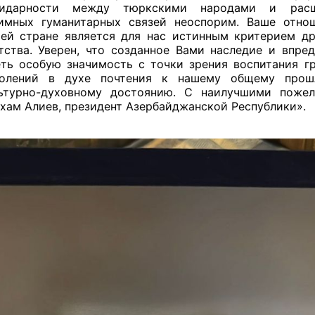
лидарности между тюркскими народами и расш
имных гуманитарных связей неоспорим. Ваше отно
ей стране является для нас истинным критерием д
тства. Уверен, что созданное Вами наследие и впред
ть особую значимость с точки зрения воспитания г
колений в духе почтения к нашему общему про
ьтурно-духовному достоянию. С наилучшими пожел
хам Алиев, президент Азербайджанской Республики».