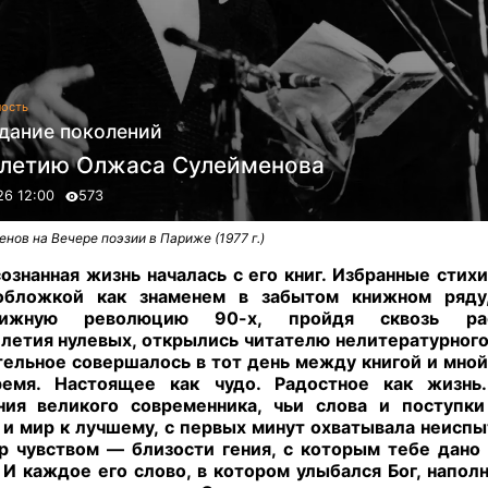
ость
дание поколений
-летию Олжаса Сулейменова
26 12:00
573
нов на Вечере поэзии в Париже (1977 г.)
ознанная жизнь началась с его книг. Избранные стихи
обложкой как знаменем в забытом книжном ряду
нижную революцию 90-х, пройдя сквозь рас
летия нулевых, открылись читателю нелитературного
ельное совершалось в тот день между книгой и мной
ремя. Настоящее как чудо. Радостное как жизнь.
ния великого современника, чьи слова и поступк
 и мир к лучшему, с первых минут охватывала неисп
р чувством — близости гения, с которым тебе дано
 И каждое его слово, в котором улыбался Бог, напол