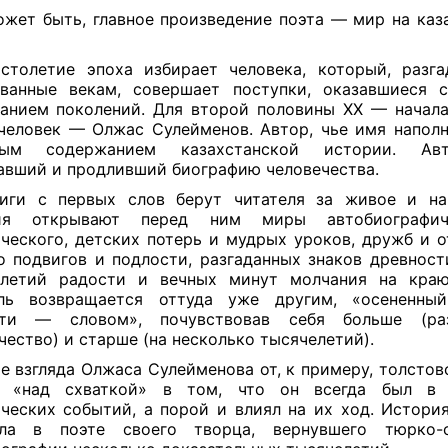
ожет быть, главное произведение поэта — мир на каз
столетие эпоха избирает человека, который, разга
ованные векам, совершает поступки, оказавшиеся 
анием поколений. Для второй половины ХХ — начала
человек — Олжас Сулейменов. Автор, чье имя напол
ным содержанием казахстанской истории. Ав
авший и продливший биографию человечества.
ниги с первых слов берут читателя за живое и на
ия открывают перед ним миры автобиографич
ческого, детских потерь и мудрых уроков, дружб и о
о подвигов и подлости, разгаданных знаков древност
елетий радости и вечных минут молчания на краю
ель возвращается оттуда уже другим, «осененны
сти — словом», почувствовав себя больше (р
чество) и старше (на несколько тысячелетий).
е взгляда Олжаса Сулейменова от, к примеру, толстов
я «над схваткой» в том, что он всегда был в 
ческих событий, а порой и влиял на их ход. Истори
ала в поэте своего творца, вернувшего тюрко-с