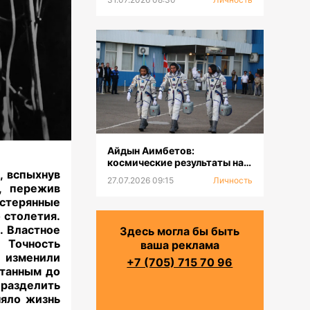
Айдын Аимбетов:
космические результаты на
, вспыхнув
Земле
27.07.2026 09:15
Личность
, пережив
терянные
 столетия.
. Властное
Здесь могла бы быть
 Точность
ваша реклама
и изменили
+7 (705) 715 70 96
ытанным до
 разделить
няло жизнь