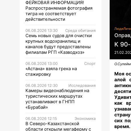
ФЕЙКОВАЯ ИНФОРМАЦИЯ!
Распространяемая фотография
тигра не соответствует
действительности
Люди
Личн
06.08.2026 13:30
Среда обитания
Оправ
Семь новых судов для очистки
крупных водохранилищ и
К 90
каналов будут предоставлены
филиалам РГП «Казводхоз»
21.02.20
06.08.2026 13:00
Спорт
О.Сулейме
«Астана» взяла грека на
Моя ос
стажировку
алой 
антик
06.08.2026 12:30
Исследования
Камеры видеонаблюдения на
десяти
туристических маршрутах
Удивит
устанавливают в ГНПП
как в
«Бурабай»
узнава
страну
06.08.2026 12:15
Экономика
сих по
В Северо-Казахстанской
время.
области открыли мегаферму с