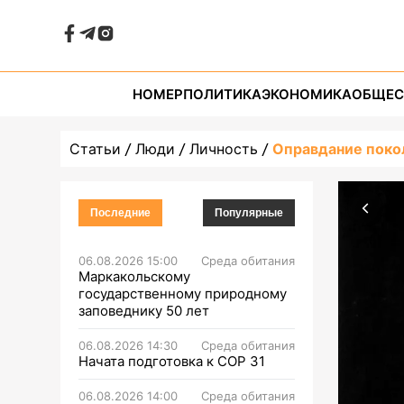
НОМЕР
ПОЛИТИКА
ЭКОНОМИКА
ОБЩЕС
Статьи
Люди
Личность
Оправдание поко
Последние
Популярные
06.08.2026 15:00
Среда обитания
Маркакольскому
государственному природному
заповеднику 50 лет
06.08.2026 14:30
Среда обитания
Начата подготовка к СОР 31
06.08.2026 14:00
Среда обитания