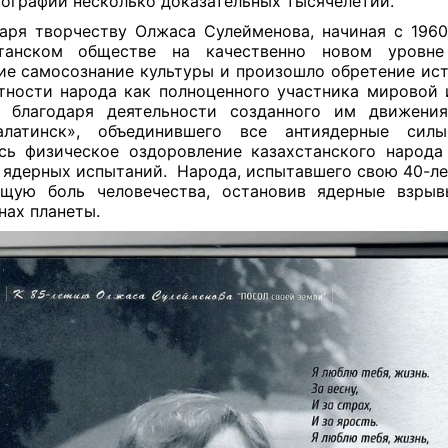
ографии несколько доказательных тысячелетий.
аря творчеству Олжаса Сулейменова, начиная с 1960
станском обществе на качественно новом уровне
ие самосознание культуры и произошло обретение ис
тности народа как полноценного участника мировой 
м благодаря деятельности созданного им движения
алатинск», объединившего все антиядерные силы
сь физическое оздоровление казахстанского народа
 ядерных испытаний. Народа, испытавшего свою 40-л
бщую боль человечества, остановив ядерные взрыв
нах планеты.