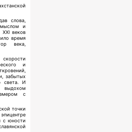
ахстанской
дав слова,
смыслом и
 XXI веков
нило время
тор века,
 скорости
еского и
ткровений,
и, забытых
 света. И
й выдохом
азмером с
ской точки
эпицентре
я с юности
лавянской