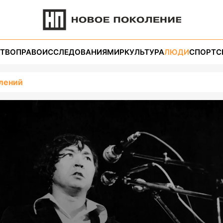
ТВО
ПРАВО
ИССЛЕДОВАНИЯ
МИР
КУЛЬТУРА
ЛЮДИ
СПОРТ
С
лений