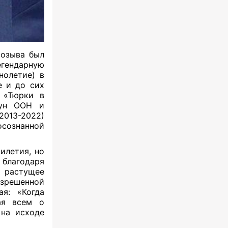
созыва был
гендарную
нолетие) в
е и до сих
, «Тюрки в
бун ООН и
2013-2022)
ознанной
илетия, но
 благодаря
 растущее
азрешенной
я: «Когда
ая всем о
 на исходе