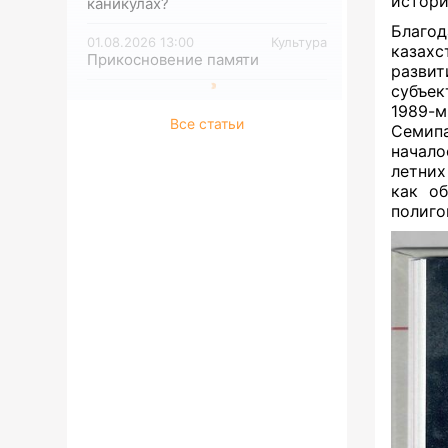
истори
каникулах?
Благод
01.08.2026 13:00
Культура
казах
Прикосновение памяти
развит
субъек
1989-
Все статьи
Семип
начало
летних
как о
полиго