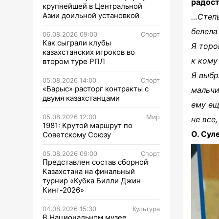
радост
крупнейшей в Центральной
Азии доильной установкой
…Степь
белела
06.08.2026 09:00
Спорт
Как сыграли клубы
Я торо
казахстанских игроков во
к кому
втором туре РПЛ
Я выбр
05.08.2026 14:00
Спорт
«Барыс» расторг контракты с
мальчи
двумя казахстанцами
ему еще
05.08.2026 12:00
Мир
не все
1981: Крутой маршрут по
О. Сул
Советскому Союзу
05.08.2026 09:00
Спорт
Представлен состав сборной
Казахстана на финальный
турнир «Кубка Билли Джин
Кинг-2026»
04.08.2026 15:30
Культура
В Национальном музее