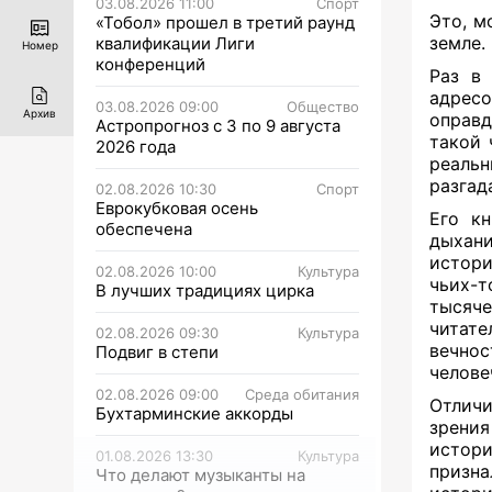
03.08.2026 11:00
Спорт
Это, м
«Тобол» прошел в третий раунд
земле.
квалификации Лиги
Номер
конференций
Раз в 
адрес
03.08.2026 09:00
Общество
Архив
оправд
Астропрогноз с 3 по 9 августа
такой 
2026 года
реаль
разгад
02.08.2026 10:30
Спорт
Еврокубковая осень
Его к
обеспечена
дыхан
истори
02.08.2026 10:00
Культура
чьих-т
В лучших традициях цирка
тысяч
читат
02.08.2026 09:30
Культура
вечно
Подвиг в степи
челове
02.08.2026 09:00
Среда обитания
Отличи
Бухтарминские аккорды
зрени
истори
01.08.2026 13:30
Культура
призн
Что делают музыканты на