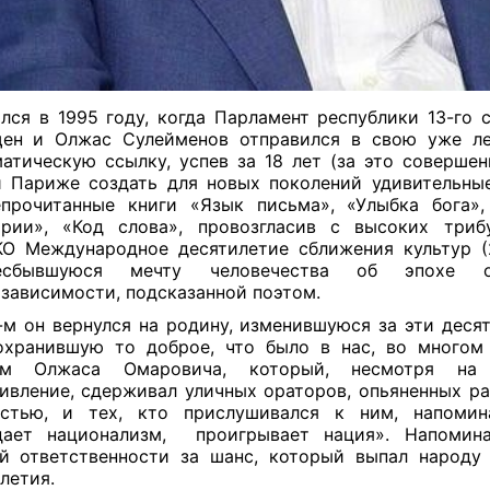
лся в 1995 году, когда Парламент республики 13-го 
щен и Олжас Сулейменов отправился в свою уже ле
атическую ссылку, успев за 18 лет (за это совершен
 Париже создать для новых поколений удивительны
прочитанные книги «Язык письма», «Улыбка бога»
ории», «Код слова», провозгласив с высоких три
 Международное десятилетие сближения культур (
бывшуюся мечту человечества об эпохе ос
зависимости, подсказанной поэтом.
-м он вернулся на родину, изменившуюся за эти десят
хранившую то доброе, что было в нас, во многом
ям Олжаса Омаровича, который, несмотря на
ивление, сдерживал уличных ораторов, опьяненных р
остью, и тех, кто прислушивался к ним, напомина
дает национализм, проигрывает нация». Напомин
й ответственности за шанс, который выпал народу
летия.