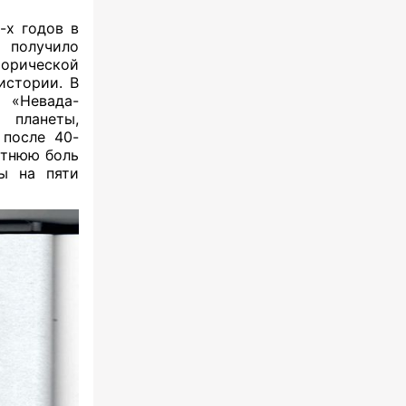
-х годов в
 получило
торической
истории. В
 «Невада-
 планеты,
 после 40-
етнюю боль
ы на пяти