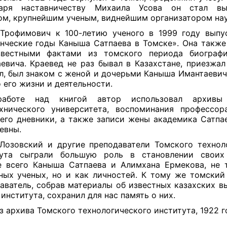
даря наставничеству Михаила Усова он стал в
ом, крупнейшим ученым, виднейшим организатором нау
Трофимович к 100-летию ученого в 1999 году выпу
нческие годы Каныша Сатпаева в Томске». Она также
звестными фактами из томского периода биограф
евича. Краевед не раз бывал в Казахстане, приезжал
л, был знаком с женой и дочерьми Каныша Имантаевич
о его жизни и деятельности.
аботе над книгой автор использовал архивы
хнического университета, воспоминания профессо
 его дневники, а также записи жены академика Сатпа
евны.
Лозовский и другие преподаватели Томского технол
тута сыграли большую роль в становлении своих 
 всего Каныша Сатпаева и Алимхана Ермекова, не 
ных ученых, но и как личностей. К тому же томский
аватель, собрав материалы об известных казахских в
 института, сохранил для нас память о них.
з архива Томского технологического института, 1922 г