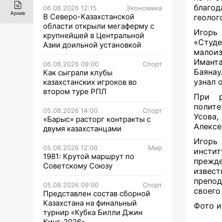
благо
06.08.2026 12:15
Экономика
Архив
В Северо-Казахстанской
геолог
области открыли мегаферму с
Игорь 
крупнейшей в Центральной
«Студе
Азии доильной установкой
малои
Иманта
06.08.2026 09:00
Спорт
Баянау
Как сыграли клубы
узнал 
казахстанских игроков во
втором туре РПЛ
При р
полите
05.08.2026 14:00
Спорт
Усова,
«Барыс» расторг контракты с
Алексе
двумя казахстанцами
Игорь 
05.08.2026 12:00
Мир
инсти
1981: Крутой маршрут по
прежде
Советскому Союзу
извест
препод
05.08.2026 09:00
Спорт
своего
Представлен состав сборной
Казахстана на финальный
Фото и
турнир «Кубка Билли Джин
Кинг-2026»