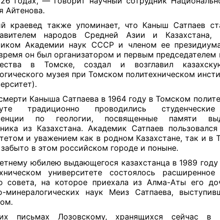
926 годах, — говорит научный сотрудник Национальн
я Айтенова.
й краевед также упоминает, что Каныш Сатпаев с
тавителем народов Средней Азии и Казахстана, 
миком Академии наук СССР и членом ее президиума
время он был организатором и первым председателем 
чества в Томске, создал и возглавил казахск
огического музея при Томском политехническом инсти
ерситет).
смерти Каныша Сатпаева в 1964 году в Томском полит
туте традиционно проводились студенческие
ренции по геологии, посвященные памяти вы
ника из Казахстана. Академик Сатпаев пользовалс
тетом и уважением как в родном Казахстане, так и в Т
 забыто в этом российском городе и поныне.
летнему юбилею выдающегося казахстанца в 1989 году
ехническом университете состоялось расширенное 
о совета, на которое приехала из Алма-Аты его до
о-минералогических наук Меиз Сатпаева, выступи
дом.
их письмах Лозовскому, хранящихся сейчас в 