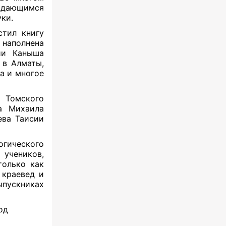
ыдающимся
ки.
стил книгу
 наполнена
ии Каныша
 в Алматы,
а и многое
 Томского
ра Михаила
ева Таисии
огического
учеников,
только как
 краевед и
ыпускниках
од