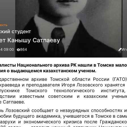
ость
ский студент
лет Канышу Сатпаеву
24 09:00
864
Иг
листы Национального архива РК нашли в Томске мал
ия о выдающемся казахстанском ученом.
дарственном архиве Томской области России (ГАТО
краеведа и преподавателя Игоря Лозовского хранятся
ускнике Томского технологического института
едствии известным советским и казахским ученым
 Сатпаеве.
ь Лозовский сообщает о незаурядных способностях 
юбии будущего академика, учившегося в Томске в сам
азрухи и экономического кризиса после Гражданск