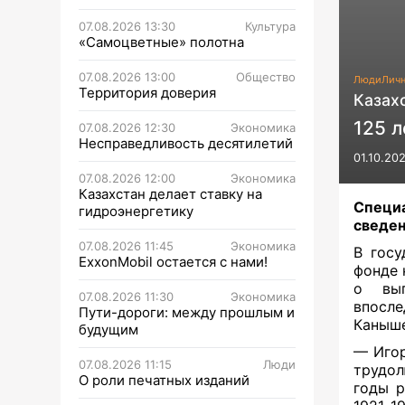
07.08.2026 13:30
Культура
«Самоцветные» полотна
07.08.2026 13:00
Общество
Люди
Личн
Территория доверия
Казах
125 
07.08.2026 12:30
Экономика
Несправедливость десятилетий
01.10.20
07.08.2026 12:00
Экономика
Казахстан делает ставку на
Специа
гидроэнергетику
сведен
07.08.2026 11:45
Экономика
В госу
ExxonMobil остается с нами!
фонде 
о вып
07.08.2026 11:30
Экономика
впосл
Пути-дороги: между прошлым и
Каныше
будущим
— Игор
07.08.2026 11:15
Люди
трудол
О роли печатных изданий
годы р