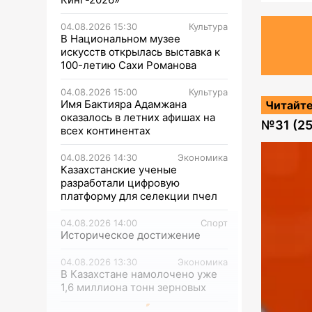
04.08.2026 15:30
Культура
В Национальном музее
искусств открылась выставка к
100-летию Сахи Романова
04.08.2026 15:00
Культура
Имя Бактияра Адамжана
Читайте
оказалось в летних афишах на
№
31 (2
всех континентах
04.08.2026 14:30
Экономика
Казахстанские ученые
разработали цифровую
платформу для селекции пчел
04.08.2026 14:00
Спорт
Историческое достижение
04.08.2026 13:30
Экономика
В Казахстане намолочено уже
1,6 миллиона тонн зерновых