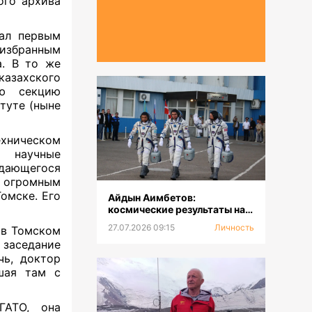
ого архива
тал первым
избранным
. В то же
казахского
ую секцию
туте (ныне
ехническом
 научные
дающегося
я огромным
омске. Его
Айдын Аимбетов:
космические результаты на
Земле
27.07.2026 09:15
Личность
 в Томском
заседание
чь, доктор
вшая там с
ГАТО, она