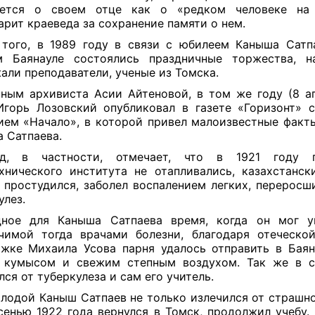
ается о своем отце как о «редком человеке на
арит краеведа за сохранение памяти о нем.
того, в 1989 году в связи с юбилеем Каныша Сатп
м Баянауле состоялись праздничные торжества, н
али преподаватели, ученые из Томска.
ным архивиста Асии Айтеновой, в том же году (8 а
Игорь Лозовский опубликовал в газете «Горизонт» 
ием «Начало», в которой привел малоизвестные факт
 Сатпаева.
ед, в частности, отмечает, что в 1921 году 
хнического института не отапливались, казахстанск
 простудился, заболел воспалением легких, переросш
улез.
дное для Каныша Сатпаева время, когда он мог у
чимой тогда врачами болезни, благодаря отеческо
жке Михаила Усова парня удалось отправить в Баян
ь кумысом и свежим степным воздухом. Так же в с
лся от туберкулеза и сам его учитель.
олодой Каныш Сатпаев не только излечился от страшно
сенью 1922 года вернулся в Томск, продолжил учебу.