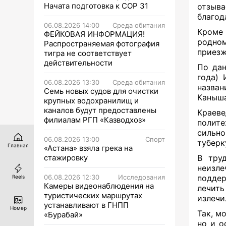
Начата подготовка к СОР 31
отзыв
благод
06.08.2026 14:00
Среда обитания
Кроме 
ФЕЙКОВАЯ ИНФОРМАЦИЯ!
родно
Распространяемая фотография
приезж
тигра не соответствует
действительности
По дан
года) 
06.08.2026 13:30
Среда обитания
назван
Семь новых судов для очистки
Каныша
крупных водохранилищ и
каналов будут предоставлены
Краев
филиалам РГП «Казводхоз»
полите
сильно
06.08.2026 13:00
Спорт
туберк
Главная
«Астана» взяла грека на
стажировку
В тру
неизле
06.08.2026 12:30
Исследования
поддер
Reels
Камеры видеонаблюдения на
лечит
туристических маршрутах
излечи
устанавливают в ГНПП
Номер
Так, м
«Бурабай»
но и о