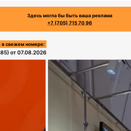
Здесь могла бы быть ваша реклама
+7 (705) 715 70 96
 в свежем номере:
585)
от
07.08.2026