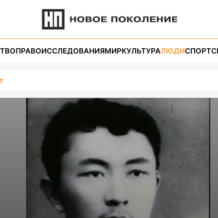
ТВО
ПРАВО
ИССЛЕДОВАНИЯ
МИР
КУЛЬТУРА
ЛЮДИ
СПОРТ
С
т