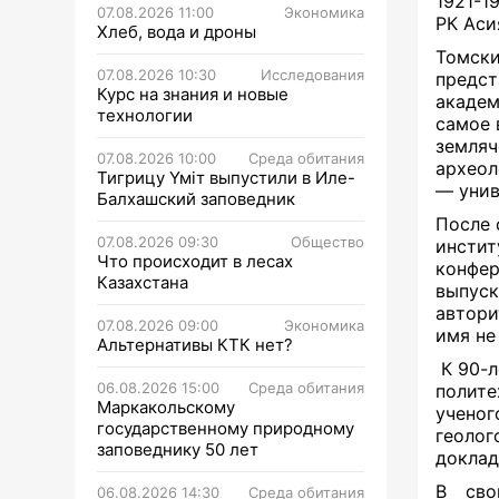
1921-1
07.08.2026 11:00
Экономика
РК Аси
Хлеб, вода и дроны
Томски
07.08.2026 10:30
Исследования
предс
Курс на знания и новые
акаде
технологии
самое 
земля
07.08.2026 10:00
Среда обитания
археол
Тигрицу Үміт выпустили в Иле-
— унив
Балхашский заповедник
После 
07.08.2026 09:30
Общество
инсти
Что происходит в лесах
конфе
Казахстана
выпуск
автори
07.08.2026 09:00
Экономика
имя не
Альтернативы КТК нет?
К 90-
06.08.2026 15:00
Среда обитания
полит
Маркакольскому
ученог
государственному природному
геолог
заповеднику 50 лет
докла
В сво
06.08.2026 14:30
Среда обитания