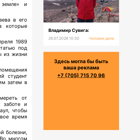
 земле» и
аева в его
а которые
Владимир Сувига:
26.07.2026 10:30
Человек дела
преля 1989
статью под
ы из жизни
Здесь могла бы быть
ваша реклама
помещения
+7 (705) 715 70 96
ий студент
им затем в
мереть от
й заботе и
аул, чтобы
вое время
й болезни,
 Во многом