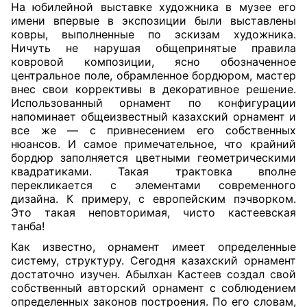
На юбилейной выставке художника в музее его
имени впервые в экспозиции были выставлены
ковры, выполненные по эскизам художника.
Ничуть не нарушая общепринятые правила
ковровой композиции, ясно обозначенное
центральное поле, обрамленное бордюром, мастер
внес свои коррективы в декоративное ре
шение.
Использованный орнамент по конфигурации
напоминает общеизвестный казахский орнамент и
все же — с привнесением его собственных
нюансов. И самое примечательное, что крайний
бордюр заполняется цветными геометрическими
квадратиками. Такая трактовка вполне
перекликается с элементами современного
дизайна. К примеру, с европейским пэчворком.
Это такая неповторимая, чисто кастеевская
танба!
Как известно, орнамент имеет определенные
систему, структуру. Сегодня казахский орнамент
достаточно изучен. Абылхан Кастеев создал свой
собственный авторский орнамент с соблюдением
определенных законов построения. По его словам,