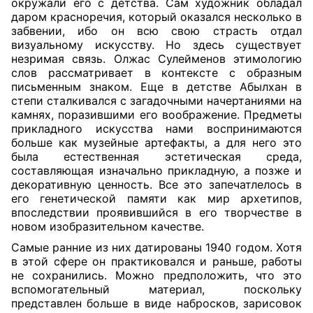
окружали его с детства. Сам художник обладал
даром красноречия, который оказался несколько в
забвении, ибо он всю свою страсть отдал
визуальному искусству. Но здесь существует
незримая связь. Олжас Сулейменов этимологию
слов рассматривает в контексте с образным
письменным знаком. Еще в детстве Абылхан в
степи сталкивался с загадочными начертаниями на
камнях, поразившими его воображение. Предметы
прикладного искусства нами воспринимаются
больше как музейные артефакты, а для него это
была естественная эстетическая среда,
составляющая изначально прикладную, а позже и
декоративную ценность. Все это запечатлелось в
его генетической памяти как мир архетипов,
впоследствии проявившийся в его творчестве в
новом изобразительном качестве.
Самые ранние из них датированы 1940 годом. Хотя
в этой сфере он практиковался и раньше, работы
не сохранились. Можно предположить, что это
вспомогательный материал, поскольку
представлен больше в виде набросков, зарисовок