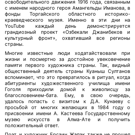
освободительного движения 1916 года, связанным
с именем народного героя Амангельды Иманова, в
фонды Торгайского областного историко-
краеведческого музея. Именно в эти дни на
YouTube каждый день демонстрируется
грандиозный проект «Озбекали Джанибеков и
культурный фронт», охвативший все регионы
страны.
Многие известные люди ходатайствовали при
жизни и посмертно за достойное увековечение
памяти первого художника страны. Так, видный
общественный деятель страны Куаныш Султанов
вспоминает, что это превратилось в ритуал, когда
абитуриенты художественного училища имени
Гоголя приходили домой к живописцу за
благословением-бата. Ему, в свою очередь,
удалось попасть с визитом к Д.А. Кунаеву с
просьбой от многих желающих в 1984 году о
присвоении имени А. Кастеева Государственному
музею искусств в Алма-Ате и получить
положительный ответ.
Поэт и художник Ерсаин Жапак также не прошел