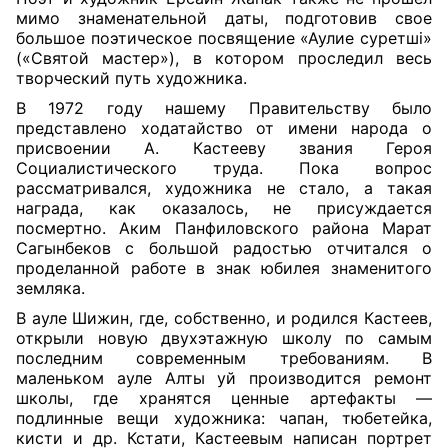
мимо знаменательной даты, подготовив свое
большое поэтическое посвящение «Аулие суретшi»
(«Святой мастер»), в котором проследил весь
творческий путь художника.
В 1972 году нашему Правительству было
представлено ходатайство от имени народа о
присвоении А. Кастееву звания Героя
Социалистического труда. Пока вопрос
рассматривался, художника не стало, а такая
награда, как оказалось, не присуждается
посмертно. Аким Панфиловского района Марат
Сагынбеков с большой радостью отчитался о
проделанной работе в знак юбилея знаменитого
земляка.
В ауле Шижин, где, собственно, и родился Кастеев,
открыли новую двухэтажную школу по самым
последним современным требованиям. В
маленьком ауле Алты уй производится ремонт
школы, где хранятся ценные артефакты —
подлинные вещи художника: чапан, тюбетейка,
кисти и др. Кстати, Кастеевым написан портрет