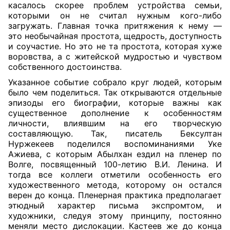
касалось скорее проблем устройства семьи,
которыми он не считал нужным кого-либо
загружать. Главная точка притяжения к нему —
это необычайная простота, щедрость, доступность
и соучастие. Но это не та простота, которая хуже
воровства, а с житейской мудростью и чувством
собственного достоинства.
Указанное событие собрало круг людей, которым
было чем поделиться. Так открываются отдельные
эпизоды его биографии, которые важны как
существенное дополнение к особенностям
личности, влиявшим на его творческую
составляющую. Так, писатель Бексултан
Нуржекеев поделился воспоминаниями Уке
Ажиева, с которым Абылхан ездил на пленер по
Волге, посвященный 100-летию В.И. Ленина. И
тогда все коллеги отметили особенность его
художественного метода, которому он остался
верен до конца. Пленерная практика предполагает
этюдный характер письма экспромтом, и
художники, следуя этому принципу, постоянно
меняли место дислокации. Кастеев же до конца