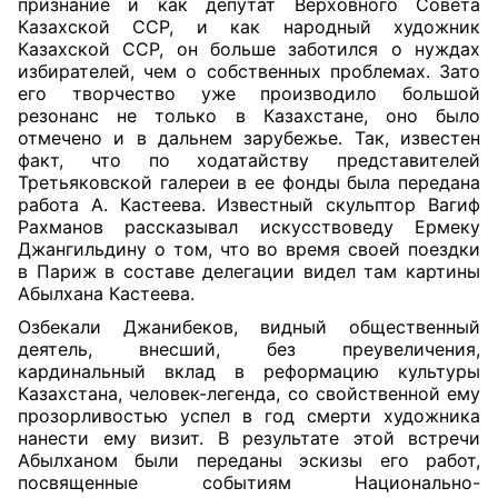
признание и как депутат Верховного Совета
Казахской ССР, и как народный художник
Казахской ССР, он больше заботился о нуждах
избирателей, чем о собственных проблемах. Зато
его творчество уже производило большой
резонанс не только в Казахстане, оно было
отмечено и в дальнем зарубежье. Так, известен
факт, что по ходатайству представителей
Третьяковской галереи в ее фонды была передана
работа А. Кастеева. Известный скульптор Вагиф
Рахманов рассказывал искусствоведу Ермеку
Джангильдину о том, что во время своей поездки
в Париж в составе делегации видел там картины
Абылхана Кастеева.
Озбекали Джанибеков, видный общественный
деятель, внесший, без преувеличения,
кардинальный вклад в реформацию культуры
Казахстана, человек-легенда, со свойственной ему
прозорливостью успел в год смерти художника
нанести ему визит. В результате этой встречи
Абылханом были переданы эскизы его работ,
посвященные событиям Национально-