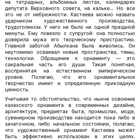
на тетрадных, альбомных листах, календарях
депутата Верховного совета, на кальке... Но все
это не от небрежности. Кастеева можно назвать
ударником художественного производства,
трудоголиком. У него не было ни одной праздной
минуты. Ему повезло с супругой: она полностью
доверила мужа его творческому пристрастию.
Главной заботой Абылхана была живопись. Он
неутомимо осваивал новые пространства, темы,
технологии. Обращение к орнаменту — это
сакральная часть его души. Такая понятная,
воспринятая на естественном эмпирическом
уровне. Полагаю, что его орнаментальное
творчество имеет и определенную прикладную
ценность.
Учитывая то обстоятельство, что нынче освоение
казахского орнамента в современных дизайне,
архитектуре, предметах быта, промыслах, моде,
сувенирном производстве
находится пока либо в
зачаточном, либо начальном состоянии, полагаю,
что художественный орнамент Кастеева может
быть эффективно использован в этих целях.