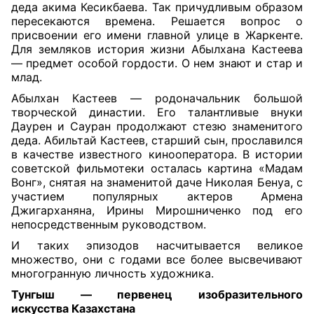
деда акима Кесикбаева. Так причудливым образом
пересекаются времена. Решается вопрос о
присвоении его имени главной улице в Жаркенте.
Для земляков история жизни Абылхана Кастеева
— предмет особой гордости. О нем знают и стар и
млад.
Абылхан Кастеев — родоначальник большой
творческой династии. Его талантливые внуки
Даурен и Сауран продолжают стезю знаменитого
деда. Абильтай Кастеев, старший сын, прославился
в качестве известного кинооператора. В истории
советской фильмотеки осталась картина «Мадам
Вонг», снятая на знаменитой даче Николая Бенуа, с
участием популярных актеров Армена
Джигарханяна, Ирины Мирошниченко под его
непосредственным руководством.
И таких эпизодов насчитывается великое
множество, они с годами все более высвечивают
многогранную личность художника.
Тунгыш — первенец изобразительного
искусства
К
азахстана