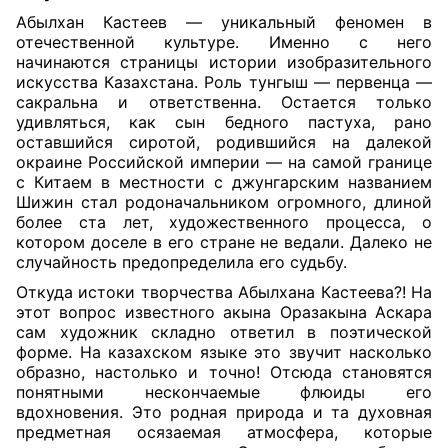
Абылхан Кастеев — уникальный феномен в
отечественной культуре. Именно с него
начинаются страницы истории изобразительного
искусства Казахстана. Роль тунгыш — первенца —
сакральна и ответственна. Остается только
удивляться, как сын бедного пастуха, рано
оставшийся сиротой, родившийся на далекой
окраине Российской империи — на самой границе
с Китаем в местности с джунгарским названием
Шижин стал родоначальником огромного, длиной
более ста лет, художественного процесса, о
котором доселе в его стране не ведали. Далеко не
случайность предопределила его судьбу.
Откуда истоки творчества Абылхана Кастеева?! На
этот вопрос известного акына Оразакына Аскара
сам художник складно ответил в поэтической
форме. На казахском языке это звучит насколько
образно, настолько и точно! Отсюда становятся
понятными нескончаемые флюиды его
вдохновения. Это родная природа и та духовная
предметная осязаемая атмосфера, которые