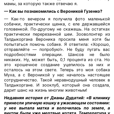
мамы, за которую также отвечаю я.
— Как вы познакомились с Вероникой Гузенко?
— Как-то вечером я получила фото маленькой
собачки, практически щенка, с еле державшейся
головенкой. По-другому не скажешь. На остатках
практически перерезанной шеи. Зооволонтер из
Талдыкоргана Вероника просила меня хотя бы
попытаться помочь собаке. Я ответила: «Хорошо,
отправляйте — попробую!». Не буду пугать вас
подробностями операции. Шансов не было
никаких. Ну, может быть, 0,1 процента из ста. Но
это крошечное создание уцепилось за них и
осталось на этом свете. Теперь это моя собака
Муха, а с Вероникой у нас началось настоящее
сотрудничество. Такой неравнодушный человек в
Талдыкоргане. И зооклуб, который она создала,
дарит шанс на жизнь многим животным!
Недавняя история от Дианы Дудатий: «В клинику
принесли уличную кошку в ужасающем состоянии:
у нее выпала матка и волочилась по земле, а
внутри были уже мертвые котята. Температура у