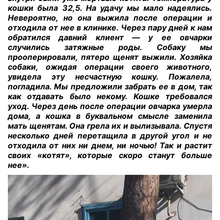
кошки была 32,5. На удачу мы мало надеялись.
Невероятно, но она выжила после операции и
отходила от нее в клинике. Через пару дней к нам
обратился давний клиент — у ее овчарки
случились затяжные роды. Собаку мы
прооперировали, пятеро щенят выжили. Хозяйка
собаки, ожидая операции своего животного,
увидела эту несчастную кошку. Пожалела,
погладила. Мы предложили забрать ее в дом, так
как отдавать было некому. Кошке требовался
уход. Через день после операции овчарка умерла
дома, а кошка в буквальном смысле заменила
мать щенятам. Она грела их и вылизывала. Спустя
несколько дней перетащила в другой угол и не
отходила от них ни днем, ни ночью! Так и растит
своих «котят», которые скоро станут больше
нее».