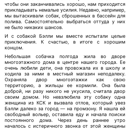
чтобы они заканчивались хорошо, нам приходится
прикладывать немалые усилия. Недавно, например,
мы вытаскивали собак, сброшенных в бассейн для
полива. Самостоятельно выбраться оттуда у них
не было никаких шансов.
И с собакой Бэлли мы вместе испытали целые
приключения. К счастью, в итоге с хорошим
концом.
Небольшая собачка полгода жила во дворе
многоэтажного дома в центре нашего города. Ее
очень любили дети, она провожала их в школу и
ходила за ними в местный магазин неподалеку.
Охраняла двор многоэтажки как свою
территорию, а жильцы ее кормили. Она была
доброй, ни разу никого не укусила, считала двор
своим домом. Но невзлюбила эту собаку одна
женщина из КСК и вызвала отлов, который увез
Бэлли далеко за город — на промзону. Я нашла ей
свободный вольер, оставила еду и начала поиски
постоянного дома. Через день раннее утро
началось с истеричного звонка от этой женщины