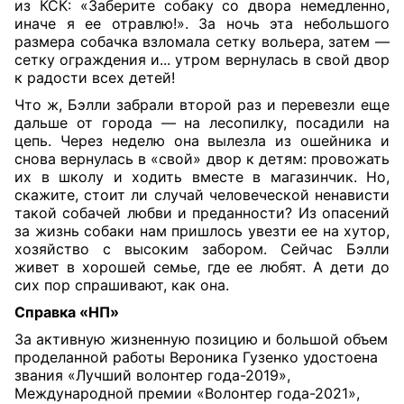
из КСК: «Заберите собаку со двора немедленно,
иначе я ее отравлю!». За ночь эта небольшого
размера собачка взломала сетку вольера, затем —
сетку ограждения и... утром вернулась в свой двор
к радости всех детей!
Что ж, Бэлли забрали второй раз и перевезли еще
дальше от города — на лесопилку, посадили на
цепь. Через неделю она вылезла из ошейника и
снова вернулась в «свой» двор к детям: провожать
их в школу и ходить вместе в магазинчик. Но,
скажите, стоит ли случай человеческой ненависти
такой собачей любви и преданности? Из опасений
за жизнь собаки нам пришлось увезти ее на хутор,
хозяйство с высоким забором. Сейчас Бэлли
живет в хорошей семье, где ее любят. А дети до
сих пор спрашивают, как она.
Справка «НП»
За активную жизненную позицию и большой объем
проделанной работы Вероника Гузенко удостоена
звания «Лучший волонтер года-2019»,
Международной премии «Волонтер года-2021»,