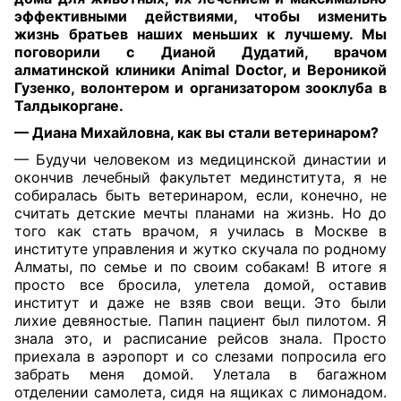
эффективными действиями, чтобы изменить
жизнь братьев наших меньших к лучшему. Мы
поговорили с Дианой Дудатий, врачом
алматинской клиники Animal Doctor, и Вероникой
Гузенко, волонтером и организатором зооклуба в
Талдыкоргане
.
— Диана Михайловна, как вы стали ветеринаром?
— Будучи человеком из медицинской династии и
окончив лечебный факультет мединститута, я не
собиралась быть ветеринаром, если, конечно, не
считать детские мечты планами на жизнь. Но до
того как стать врачом, я училась в Москве в
институте управления и жутко скучала по родному
Алматы, по семье и по своим собакам! В итоге я
просто все бросила, улетела домой, оставив
институт и даже не взяв свои вещи. Это были
лихие девяностые. Папин пациент был пилотом. Я
знала это, и расписание рейсов знала. Просто
приехала в аэропорт и со слезами попросила его
забрать меня домой. Улетала в багажном
отделении самолета, сидя на ящиках с лимонадом.