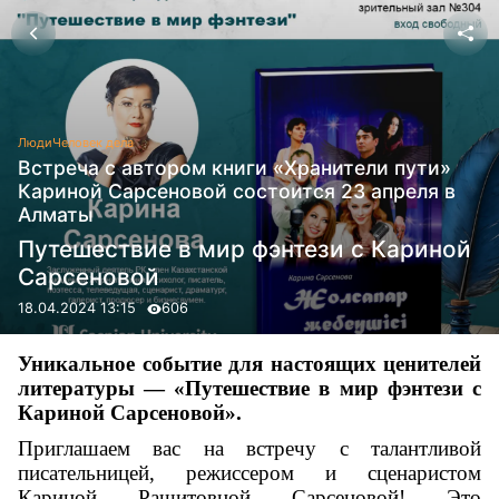
Люди
Человек дела
Встреча с автором книги «Хранители пути»
Кариной Сарсеновой состоится 23 апреля в
Алматы
Путешествие в мир фэнтези с Кариной
Сарсеновой
18.04.2024 13:15
606
Уникальное событие для настоящих ценителей
литературы — «Путешествие в мир фэнтези с
Кариной Сарсеновой».
Приглашаем вас на встречу с талантливой
писательницей, режиссером и сценаристом
Кариной Рашитовной Сарсеновой! Это