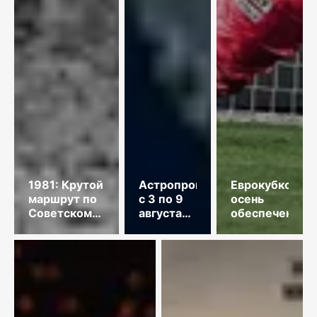
1981: Крутой
Астропрогноз
Еврокубковая
маршрут по
с 3 по 9
осень
Советскому
августа
обеспечена
Союзу
2026
года