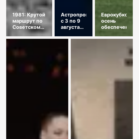
1981: Крутой
Астропрогноз
Еврокубковая
маршрут по
с 3 по 9
осень
Советскому
августа
обеспечена
Союзу
2026
года