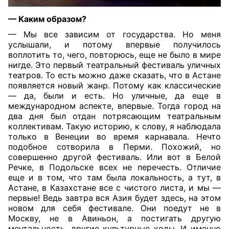
— Каким образом?
— Мы все зависим от государства. Но меня
услышали, и потому впервые получилось
воплотить то, чего, повторюсь, еще не было в мире
нигде. Это первый театральный фестиваль уличных
театров. То есть можно даже сказать, что в Астане
появляется новый жанр. Потому как классические
— да, были и есть. Но уличные, да еще в
международном аспекте, впервые. Тогда город на
два дня был отдан потрясающим театральным
коллективам. Такую историю, к слову, я наблюдала
только в Венеции во время карнавала. Нечто
подобное сотворила в Перми. Похожий, но
совершенно другой фестиваль. Или вот в Белой
Речке, в Подольске всех не перечесть. Отличие
еще и в том, что там была локальность, а тут, в
Астане, в Казахстане все с чистого листа, и мы —
первые! Ведь завтра вся Азия будет здесь, на этом
новом для себя фестивале. Они поедут не в
Москву, не в Авиньон, а постигать другую
ментальность, другие культурные коды. И именно