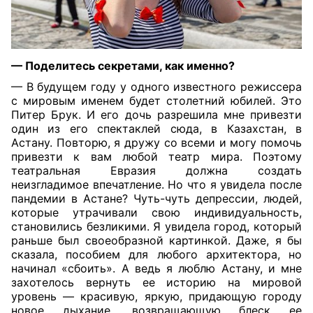
— Поделитесь секретами, как именно?
— В будущем году у одного известного режиссера
с мировым именем будет столетний юбилей. Это
Питер Брук. И его дочь разрешила мне привезти
один из его спектаклей сюда, в Казахстан, в
Астану. Повторю, я дружу со всеми и могу помочь
привезти к вам любой театр мира. Поэтому
театральная Евразия должна создать
неизгладимое впечатление. Но что я увидела после
пандемии в Астане? Чуть-чуть депрессии, людей,
которые утрачивали свою индивидуальность,
становились безликими. Я увидела город, который
раньше был своеобразной картинкой. Даже, я бы
сказала, пособием для любого архитектора, но
начинал «сбоить». А ведь я люблю Астану, и мне
захотелось вернуть ее историю на мировой
уровень — красивую, яркую, придающую городу
новое дыхание, возвращающую блеск ее