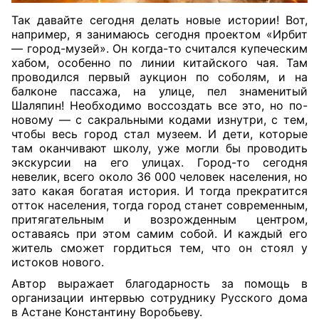
Так давайте сегодня делать новые истории! Вот,
например, я занимаюсь сегодня проектом «Ирбит
— город-музей». Он когда-то считался купеческим
хабом, особенно по линии китайского чая. Там
проводился первый аукцион по соболям, и на
балконе пассажа, на улице, пел знаменитый
Шаляпин! Необходимо воссоздать все это, но по-
новому — с сакральными кодами изнутри, с тем,
чтобы весь город стал музеем. И дети, которые
там оканчивают школу, уже могли бы проводить
экскурсии на его улицах. Город-то сегодня
невелик, всего около 36 000 человек населения, но
зато какая богатая история. И тогда прекратится
отток населения, тогда город станет современным,
притягательным и возрожденным центром,
оставаясь при этом самим собой. И каждый его
житель сможет гордиться тем, что он стоял у
истоков нового.
Автор выражает благодарность за помощь в
организации интервью сотруднику Русского дома
в Астане Константину Воробьеву.