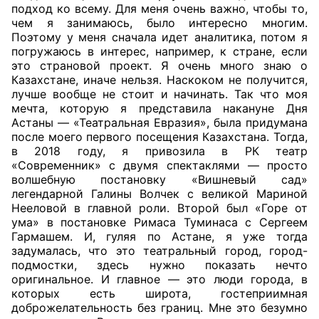
подход ко всему. Для меня очень важно, чтобы то,
чем я занимаюсь, было интересно многим.
Поэтому у меня сначала идет аналитика, потом я
погружаюсь в интерес, например, к стране, если
это страновой проект. Я очень много знаю о
Казахстане, иначе нельзя. Наскоком не получится,
лучше вообще не стоит и начинать. Так что моя
мечта, которую я представила накануне Дня
Астаны — «Театральная Евразия», была придумана
после моего первого посещения Казахстана. Тогда,
в 2018 году, я привозила в РК театр
«Современник» с двумя спектаклями — просто
волшебную постановку «Вишневый сад»
легендарной Галины Волчек с великой Мариной
Нееловой в главной роли. Второй был «Горе от
ума» в постановке Римаса Туминаса с Сергеем
Гармашем. И, гуляя по Астане, я уже тогда
задумалась, что это театральный город, город-
подмостки, здесь нужно показать нечто
оригинальное. И главное — это люди города, в
которых есть широта, гостеприимная
доброжелательность без границ. Мне это безумно