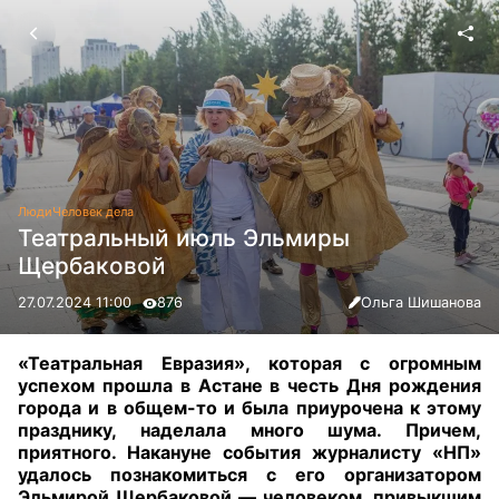
Люди
Человек дела
Театральный июль Эльмиры
Щербаковой
27.07.2024 11:00
876
Ольга Шишанова
«Театральная Евразия»
,
которая с огромным
успехом прошла в Астане в честь Дня рождения
города и в общем-то и была приурочена к этому
празднику, наделала много шума. Причем,
приятного. Накануне события журналисту «НП»
удалось познакомиться с его организатором
Эльмирой Щербаковой — человеком, привыкшим