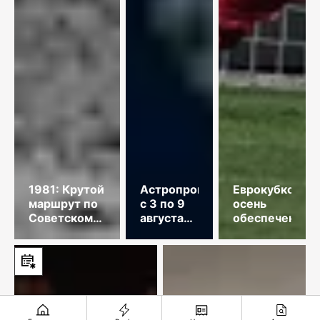
1981: Крутой
Астропрогноз
Еврокубковая
маршрут по
с 3 по 9
осень
Советскому
августа
обеспечена
Союзу
2026
года