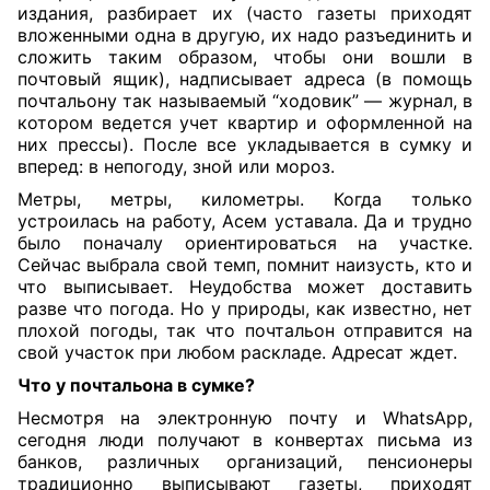
издания, разбирает их (часто газеты приходят
вложенными одна в другую, их надо разъединить и
сложить таким образом, чтобы они вошли в
почтовый ящик), надписывает адреса (в помощь
почтальону так называемый “ходовик” — журнал, в
котором ведется учет квартир и оформленной на
них прессы). После все укладывается в сумку и
вперед: в непогоду, зной или мороз.
Метры, метры, километры. Когда только
устроилась на работу, Асем уставала. Да и трудно
было поначалу ориентироваться на участке.
Сейчас выбрала свой темп, помнит наизусть, кто и
что выписывает. Неудобства может доставить
разве что погода. Но у природы, как известно, нет
плохой погоды, так что почтальон отправится на
свой участок при любом раскладе. Адресат ждет.
Что у почтальона в сумке?
Несмотря на электронную почту и WhatsApp,
сегодня люди получают в конвертах письма из
банков, различных организаций, пенсионеры
традиционно выписывают газеты, приходят