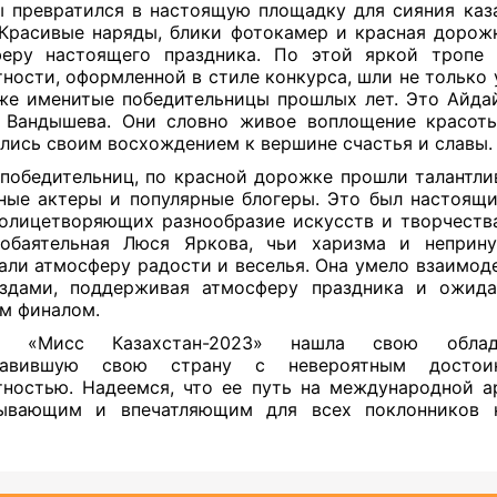
 превратился в настоящую площадку для сияния каз
 Красивые наряды, блики фотокамер и красная дорож
феру настоящего праздника. По
этой яркой тропе
тности, оформленной в стиле конкурса, шли не только
же именитые победительницы прошлых лет. Это Айдаи
 Вандышева. Они словно живое воплощение красот
лись своим восхождением к вершине счастья и славы
победительниц, по красной дорожке прошли талантли
ные актеры и популярные блогеры. Это был настоящи
 олицетворяющих разнообразие искусств и творчества
 обаятельная
Люся Яркова, чьи харизма и неприну
али атмосферу радости и веселья. Она умело взаимоде
ездами, поддерживая атмосферу праздника и ожида
м финалом.
а «Мисс Казахстан-2023» нашла свою облада
тавившую свою страну с невероятным достои
тностью. Надеемся, что ее путь на международной а
тывающим и впечатляющим для всех поклонников 