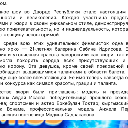
ром.
чное шоу во Дворце Республики стало настоящим
енности и великолепия. Каждая участница предст
ями и жюри в своем уникальном стиле, демонстрируя
ю привлекательность, но и индивидуальность, котора
 женщину неповторимой.
 среди всех этих удивительных финалисток одна 
но ярко — 21-летняя балерина Сабина Идрисова. 
ия и утонченная красота заворожили как жюри, так и 
могла покорить сердца всех присутствующих и 
ую корону. Эта девушка, кроме своей прекрасной 
обладает выдающимися талантами в области балета, 
еду еще более впечатляющей. Ее имя теперь навсегда 
и конкурса как символ красоты, грации и таланта.
естве жюри были приглашены: м‎одель и презид
тан» Айдай Исаева; победительница прошлого сезо
ва; спортсмен и актер Еркебұлан Тоқтар; кыргызский
ек Вонама, профессиональная модель Анжела Пер
танская поп-певица Мадина Садвакасова.