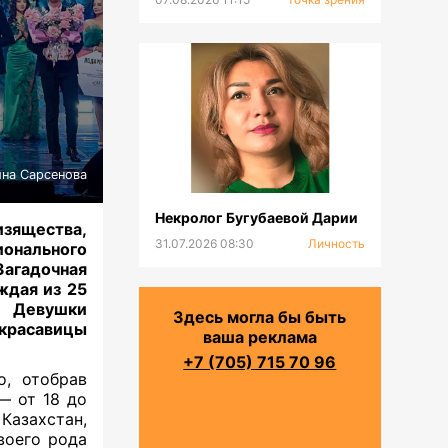
на Сарсенова
Некролог Бугубаевой Дарии
изящества,
31.07.2026 08:30
Личность
ионального
Загадочная
аждая из 25
. Девушки
Здесь могла бы быть
 красавицы
ваша реклама
+7 (705) 715 70 96
о, отобрав
— от 18 до
Казахстан,
воего рода