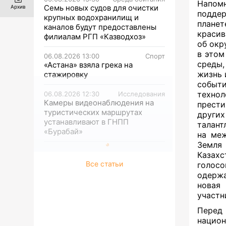
Напомн
Семь новых судов для очистки
Архив
поддер
крупных водохранилищ и
планет
каналов будут предоставлены
красив
филиалам РГП «Казводхоз»
об окр
в этом
06.08.2026 13:00
Спорт
среды,
«Астана» взяла грека на
жизнь 
стажировку
событ
техно
06.08.2026 12:30
Исследования
Камеры видеонаблюдения на
прести
туристических маршрутах
други
устанавливают в ГНПП
талант
«Бурабай»
на меж
Земля
Казахс
Все статьи
голосо
одержа
новая
участн
Перед
национ