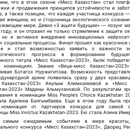
им, что в этом сезоне «М‎исс Казахстан» стал платф
жки и продвижения принципов устойчивости и забот
е, а также позиции, что каждая участница конкурса —
ая женщина, но и сторонница экологического сознани
ужающем мире. Девиз «З‎ ащити будущее» — лозунг м
 году, и он отразил не только стремление к защите о
 но и активное внедрение инновационных нейросет
и социальные процессы. Финал прошел как красочное 
ие и стал возможностью заявить о важности э
логического прогресса в формировании будуще
жного титула «Мисс Казахстан-2023», были победите
х номинациях. Звание «Вице-мисс Казахстан-2023»
ливая Ботагоз Нуржигитова. Возможность представл
дународной арене появилась сразу у двух красав
 Казахстан-2023» Аяулым Алимхалиевой и «Мисс 
тан-2023» Мадины Альмухановой. По результатам зр
вания в номинации Miss People’s Choice Kazakhstan 
ла Аделина Балгымбаева. Еще в этом году была пр
 номинация от партнеров конкурса для самой сп
ицы Miss Invictus Kazakhstan-2023. Ею стала Алина Ими
 самым ожидаемым событием в мире красоты,
ального конкурса «Мисс Казахстан-2023», Дворец Ре