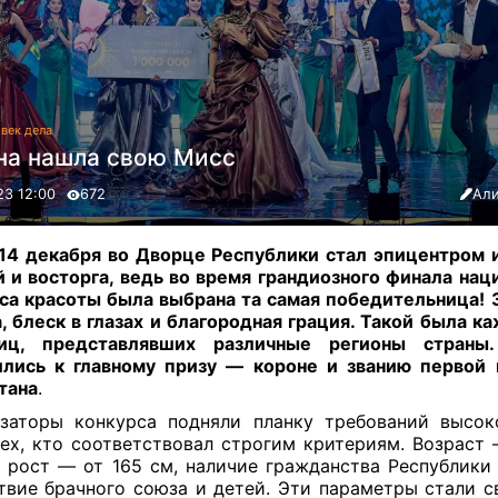
век дела
на нашла свою Мисс
23 12:00
672
Али
14 декабря во Дворце Республики стал эпицентром 
̆ и восторга, ведь во время грандиозного финала нац
са красоты была выбрана та самая победительница! 
, блеск в глазах и благородная грация. Такой была к
ниц, представлявших различные регионы страны
лись к главному призу — короне и званию первой
тана
.
заторы конкурса подняли планку требований высок
ех, кто соответствовал строгим критериям. Возраст 
, рост — от 165 см, наличие гражданства Республики 
твие брачного союза и детей. Эти параметры стали с