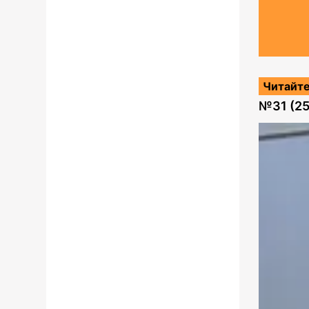
Читайте
№
31 (2