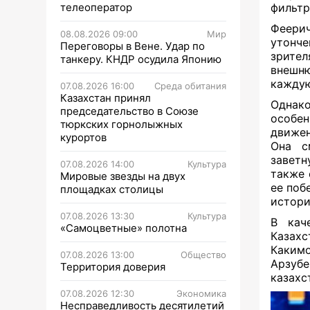
телеоператор
фильт
Феери
08.08.2026 09:00
Мир
утонч
Переговоры в Вене. Удар по
зрител
танкеру. КНДР осудила Японию
внешню
каждую
07.08.2026 16:00
Среда обитания
Казахстан принял
Однако
председательство в Союзе
особен
тюркских горнолыжных
движен
курортов
Она с
заветн
07.08.2026 14:00
Культура
также 
Мировые звезды на двух
ее поб
площадках столицы
истори
07.08.2026 13:30
Культура
В кач
«Самоцветные» полотна
Казахс
Какимо
07.08.2026 13:00
Общество
Арзуб
Территория доверия
казахс
07.08.2026 12:30
Экономика
Несправедливость десятилетий