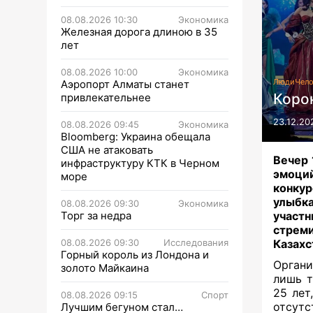
08.08.2026 10:30
Экономика
Железная дорога длиною в 35
лет
08.08.2026 10:00
Экономика
Люди
Чело
Аэропорт Алматы станет
Коро
привлекательнее
23.12.20
08.08.2026 09:45
Экономика
Bloomberg: Украина обещала
США не атаковать
Вечер 
инфраструктуру КТК в Черном
эмоции
море
конкур
улыбка
08.08.2026 09:30
Экономика
Торг за недра
участ
стреми
08.08.2026 09:30
Исследования
Казахс
Горный король из Лондона и
Органи
золото Майкаина
лишь т
25 лет
08.08.2026 09:15
Спорт
отсутс
Лучшим бегуном стал…