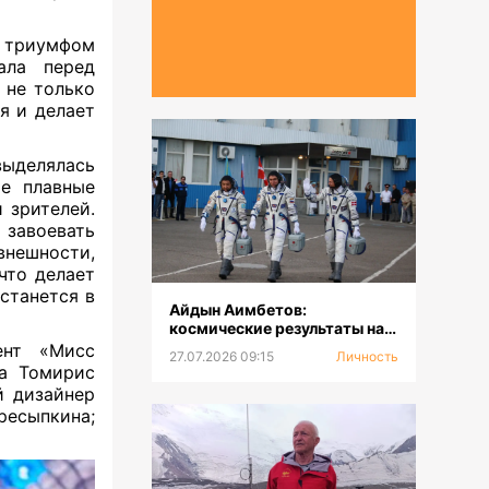
 триумфом
ала перед
 не только
я и делает
выделялась
Ее плавные
зрителей.
завоевать
внешности,
что делает
останется в
Айдын Аимбетов:
космические результаты на
Земле
ент «Мисс
27.07.2026 09:15
Личность
на Томирис
 дизайнер
есыпкина;