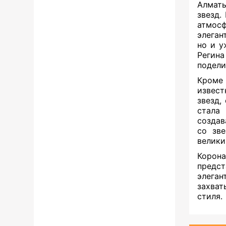
Алматы
звезд.
атмос
элеган
но и у
Регина
подели
Кроме 
извест
звезд,
стала
создав
со зв
велики
Корон
предс
элеган
захва
стиля.