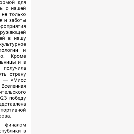
ормой для
ы о нашей
 не только
я и заботы
ероприятия
кружающей
ей в нашу
культурное
кологии и
го. Кроме
льницы и в
 получила
ять страну
иц — «Мисс
Вселенная
ительского
2023
победу
едставлена
ортивной
рова.
 финалом
спублики в