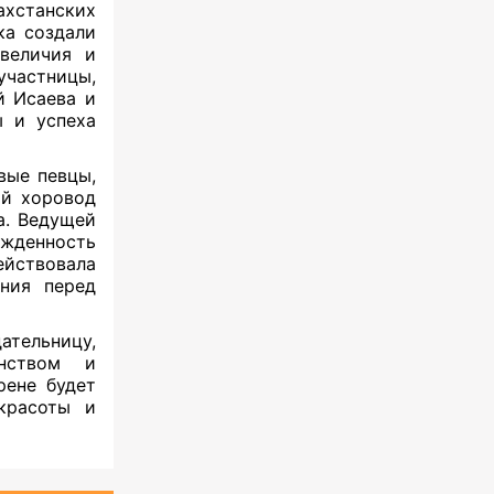
ахстанских
ка создали
 величия и
 участницы,
̆ Исаева и
ы и успеха
.
вые певцы,
й хоровод
. Ведущей
жденность
йствовала
ния перед
тельницу,
нством и
рене будет
красоты и