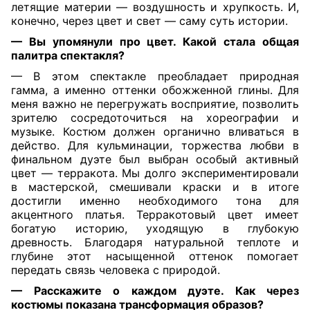
летящие материи — воздушность и хрупкость. И,
конечно, через цвет и свет — саму суть истории.
— Вы упомянули про цвет. Какой стала общая
палитра спектакля?
— В этом спектакле преобладает природная
гамма, а именно оттенки обожженной глины. Для
меня важно не перегружать восприятие, позволить
зрителю сосредоточиться на хореографии и
музыке. Костюм должен органично вливаться в
действо. Для кульминации, торжества любви в
финальном дуэте был выбран особый активный
цвет — терракота. Мы долго экспериментировали
в мастерской, смешивали краски и в итоге
достигли именно необходимого тона для
акцентного платья. Терракотовый цвет имеет
богатую историю, уходящую в глубокую
древность. Благодаря натуральной теплоте и
глубине этот насыщенной оттенок помогает
передать связь человека с природой.
— Расскажите о каждом дуэте. Как через
костюмы показана трансформация образов?