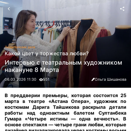
Люди
Человек дела
Какой цвет у торжества любви?
Интервью с театральным художником
накануне 8 Марта
06.03.2026 11:30
551
Ольга Шишанова
В преддверии премьеры, которая состоится 25
марта в театре «Астана Опера», художник по
костюмам Дарига Тайшикова раскрыла детали
работы над одноактным балетом Султанбека
Гумара «Четыре истины — одна вечность». В
основе спектакля — четыре грани любви, которые
дизайнер визуализировала через костюмы восьми