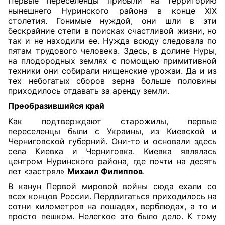
Первые переселенцы прибыли на территорию
нынешнего Нуринского района в конце XIX
столетия. Гонимые нуждой, они шли в эти
бескрайние степи в поисках счастливой жизни, но
так и не находили ее. Нужда всюду следовала по
пятам трудового человека. Здесь, в долине Нуры,
на плодородных землях с помощью примитивной
техники они собирали нищенские урожаи. Да и из
тех небогатых сборов зерна больше половины
приходилось отдавать за аренду земли.
Преобразившийся край
Как подтверждают старожилы, первые
переселенцы были с Украины, из Киевской и
Черниговской губерний. Они-то и основали здесь
села Киевка и Черниговка. Киевка являлась
центром Нуринского района, где почти на десять
лет «застрял»
Михаил Филиппов
.
В канун Первой мировой войны сюда ехали со
всех концов России. Пердвигаться приходилось на
сотни километров на лошадях, верблюдах, а то и
просто пешком. Нелегкое это было дело. К тому