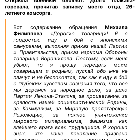
Открыла военный блокнот. Долго плакала-
горевала, прочитав записку моего отца, 26-
летнего комсорга.
Вот содержание обращения
Михаила
Филиппова
: «
Дорогие товарищи! Я с
гордостью иду в бой с японскими
самураями, выполняя приказ нашей Партии
и Правительства, приказ наркома Обороны
товарища Ворошилова. Поэтому, если меня
убьют, то я прошу передать моим
товарищам и родным, пускай обо мне не
плачут и не беспокоятся, так как я иду в бой
с глубоким чувством сознания того, что все
мы деремся за народное дело, за дело
Партии Ленина-Сталина, за процветание, за
крепость нашей социалистической Родины,
за Коммунизм, за Мировую пролетарскую
Революцию, за полное уничтожение
мирового империализма, фашизма как
злейшего врага всех трудящихся. Я хорошо
знаю, что наше поколение призвано
выполнить эту задачу, поэтому, если