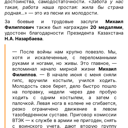
достоинства, самодостаточности. «
Забота у нас
такая, работа наша простая: жила бы страна
родная…
» — это из песни их молодости.
За боевые и трудовые заслуги
Михаил
Филиппович
также был награжден
20 медалями
,
удостоен благодарности Президента Казахстана
Н.А. Назарбаева
.
— После войны нам крупно повезло. Мы,
хотя и искалеченные, с переломанными
руками и ногами, но живы. Это главное, —
вспоминал начало мирной жизни
Михаил
Филиппов
. — В начале июня с меня сняли
гипс, вручили костыли, учился ходить.
Молодость свое берет, дело быстро пошло
на поправку, недели через две пробую
ходить с одним костылем, а затем с
палочкой. Левая нога в колене не сгибается,
резко ограничено движение в левом
тазобедренном суставе. Приговор комиссии
ВТЭК — к службе в армии не пригоден, снять
с воинского учета, дают вторую группу