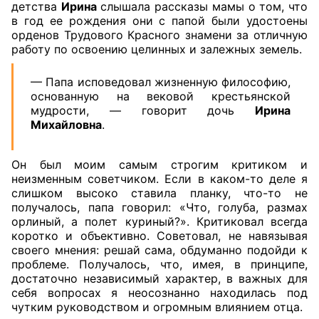
детства
Ирина
слышала рассказы мамы о том, что
в год ее рождения они с папой были удостоены
орденов Трудового Красного знамени за отличную
работу по освоению целинных и залежных земель.
— Папа исповедовал жизненную философию,
основанную на вековой крестьянской
мудрости, — говорит дочь
Ирина
Михайловна
.
Он был моим самым строгим критиком и
неизменным советчиком. Если в каком-то деле я
слишком высоко ставила планку, что-то не
получалось, папа говорил: «Что, голуба, размах
орлиный, а полет куриный?». Критиковал всегда
коротко и объективно. Советовал, не навязывая
своего мнения: решай сама, обдуманно подойди к
проблеме. Получалось, что, имея, в принципе,
достаточно независимый характер, в важных для
себя вопросах я неосознанно находилась под
чутким руководством и огромным влиянием отца.