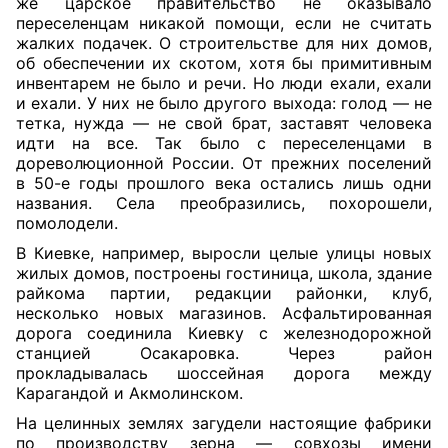
же царское правительство не оказывало
переселенцам никакой помощи, если не считать
жалких подачек. О строительстве для них домов,
об обеспечении их скотом, хотя бы примитивным
инвентарем не было и речи. Но люди ехали, ехали
и ехали. У них не было другого выхода: голод — не
тетка, нужда — не свой брат, заставят человека
идти на все. Так было с переселенцами в
дореволюционной России. От прежних поселений
в 50-е годы прошлого века остались лишь одни
названия. Села преобразились, похорошели,
помолодели.
В Киевке, например, выросли целые улицы новых
жилых домов, построены гостиница, школа, здание
райкома партии, редакции районки, клуб,
несколько новых магазинов. Асфальтированная
дорога соединила Киевку с железнодорожной
станцией Осакаровка. Через район
прокладывалась шоссейная дорога между
Карагандой и Акмолинском.
На целинных землях загудели настоящие фабрики
по производству зерна — совхозы имени