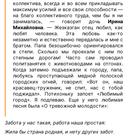
коллектива, всегда и во всем прикладывать
максимум усилий и все свои способности —
на благо коллективного труда, чем бы я ни
занималась, — говорит дочь
Ирина
Михайловна
. — Жезказган отец любил, как
любят человека. Эта любовь как-то
незаметно и естественно передалась и мне с
братом. Папа безошибочно ориентировался
в степи. Сколько мы проехали с ним по
степным дорогам! Часто сам проводил
политзанятия с животноводами на отгонах.
Когда затемно подъезжали к городу, папа,
любуясь проступающей медной полоской
городских огней, говорил: «Вот он, наш
красавец-труженик, не спит, нас с тобой
поджидал». Потихоньку запоет «Любимый
город». Я подпеваю. Еще у него любимая
песня была «О тревожной молодости»:
Забота у нас такая, работа наша простая:
Жила бы страна родная, и нету других забот.