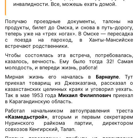
инвалидности. Все, можешь ехать домой.
Получаю проездные документы, талоны на
продукты, билет до Омска, и снова в путь-дорогу,
теперь уже на «трех ногах». В Омске — пересадка
с поезда на пароход, в Ханты-Мансийске
встречают родственники.
Чтобы состоялась эта встреча, потребовалась,
казалось, вечность. Ему было тогда 32! Самая
молодость, и впереди жизнь, работа!
Мирная жизнь его началась в
Барнауле
. Тут
приехал товарищ из Джезказгана, рассказал о
казахстанских целинных краях и уговорил уехать.
Так в мае 1953 года
Михаил Филиппович
приехал
в Карагандинскую область.
Работал начальником автоуправления треста
«Казмедьстрой»
, вторым и первым секретарем
Нуринского райкома партии, директором
совхозов Кенгирский, Талап.