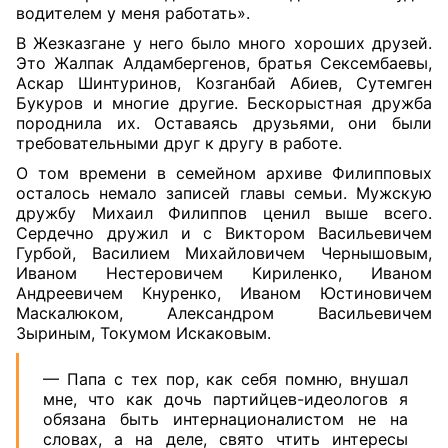
водителем у меня работать».
В Жезказгане у него было много хороших друзей.
Это Жалпак Алдамбергенов, братья Сексембаевы,
Аскар Шинтуринов, Козганбай Абиев, Сутемген
Букуров и многие другие. Бескорыстная дружба
породнила их. Оставаясь друзьями, они были
требовательными друг к другу в работе.
О том времени в семейном архиве Филипповых
осталось немало записей главы семьи. Мужскую
дружбу Михаил Филиппов ценил выше всего.
Сердечно дружил и с Виктором Васильевичем
Гурбой, Василием Михайловичем Чернышовым,
Иваном Нестеровичем Кириленко, Иваном
Андреевичем Кнуренко, Иваном Юстиновичем
Маскалюком, Александром Васильевичем
Зыриным, Токумом Искаковым.
— Папа с тех пор, как себя помню, внушал
мне, что как дочь партийцев-идеологов я
обязана быть интернационалистом не на
словах, а на деле, свято чтить интересы