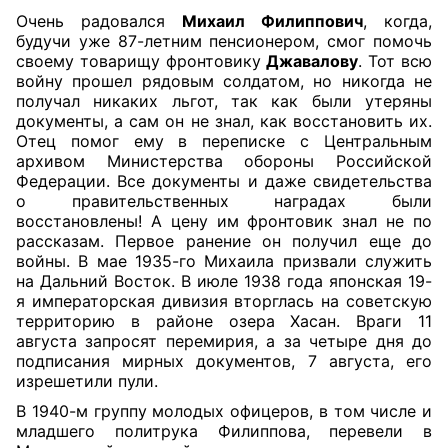
Очень радовался
Михаил Филиппович
, когда,
будучи уже 87-летним пенсионером, смог помочь
своему товарищу фронтовику
Джавалову
. Тот всю
войну прошел рядовым солдатом, но никогда не
получал никаких льгот, так как были утеряны
документы, а сам он не знал, как восстановить их.
Отец помог ему в переписке с Центральным
архивом Министерства обороны Российской
Федерации. Все документы и даже свидетельства
о правительственных наградах были
восстановлены! А цену им фронтовик знал не по
рассказам. Первое ранение он получил еще до
войны. В мае 1935-го Михаила призвали служить
на Дальний Восток. В июле 1938 года японская 19-
я императорская дивизия вторглась на советскую
территорию в районе озера Хасан. Враги 11
августа запросят перемирия, а за четыре дня до
подписания мирных документов, 7 августа, его
изрешетили пули.
В 1940-м группу молодых офицеров, в том числе и
младшего политрука Филиппова, перевели в