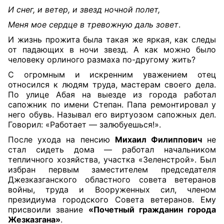
И снег, и ветер, и звезд ночной полет,
Меня мое сердце в тревожную даль зовет
.
И жизнь прожита была такая же яркая, как следы
от падающих в ночи звезд. А как можно было
человеку орлиного размаха по-другому жить?
С огромным и искренним уважением отец
относился к людям труда, мастерам своего дела.
По улице Абая на выезде из города работал
сапожник по имени Степан. Папа ремонтировал у
него обувь. Называл его виртуозом сапожных дел.
Говорил: «Работает — залюбуешься!».
После ухода на пенсию
Михаил Филиппович
не
стал сидеть дома — работал начальником
тепличного хозяйства, участка «Зеленстрой». Был
избран первым заместителем председателя
Джезказганского областного совета ветеранов
войны, труда и Вооруженных сил, членом
президиума городского Совета ветеранов. Ему
присвоили звание
«Почетный гражданин города
Жезказгана»
.