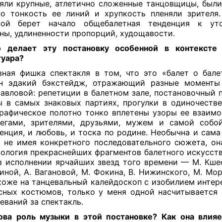
яли крупные, атлетично сложенные танцовщицы, были 
но тонкость ее линий и хрупкость пленяли зрителя
вой берет начало общебалетная тенденция к уто
ны, удлиненности пропорций, худощавости.
 делает эту постановку особенной в контексте 
туара?
ная фишка спектакля в том, что это «балет о бале
н эдакий бэкстейдж, отражающий разные момент
авловой: репетиции в балетном зале, постановочный 
 в самых знаковых партиях, прогулки в одиночестве
рафическое полотно тонко вплетены узоры ее взаимо
егами, зрителями, друзьями, мужем и самой собои
енция, и любовь, и тоска по родине. Необычна и сама
: не имея конкретного последовательного сюжета, он
тология прекраснейших фрагментов балетного искусств
в исполнении ярчайших звезд того времени — М. Кшеси
иной, А. Вагановой, М. Фокина, В. Нижинского, М. Мо
хоже на танцевальный калейдоскоп с изобилием интер
сных костюмов, только у меня одной насчитывается
еваний за спектакль.
ва роль музыки в этой постановке? Как она влия