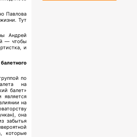
но Павлова
жизни. Тут
ны Андрей
й — чтобы
ртистка, и
балетного
труппой по
алета на
ий балет»
и является
 влиянии на
оваторству
нкан), она
из забытья
вероятной
, которые