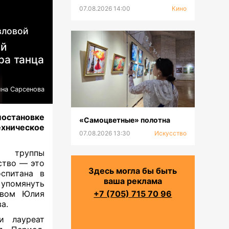
07.08.2026 14:00
Кино
ловой
й
ра танца
на Сарсенова
постановке
«Самоцветные» полотна
хническое
07.08.2026 13:30
Искусство
̆ труппы
ство — это
Здесь могла бы быть
оспитана в
ваша реклама
упомянуть
твом Юлия
+7 (705) 715 70 96
ва.
и лауреат