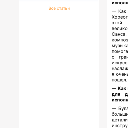
испол
Все статьи
— Как 
Хореог
этой
велико
Санса,
компо
музык
помога
о гра
искусс
наслаж
я очен
пошел.
— Как 
для д
испол
— Була
больши
детали
инстр