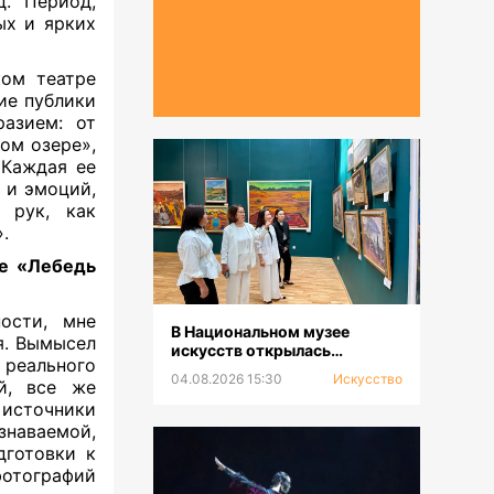
. Период,
ых и ярких
ком театре
ие публики
разием: от
ом озере»,
 Каждая ее
и эмоций,
 рук, как
».
ле «Лебедь
ости, мне
В Национальном музее
я. Вымысел
искусств открылась
реального
выставка к 100-летию Сахи
04.08.2026 15:30
Искусство
̆, все же
Романова
 источники
наваемой,
дготовки к
тографий