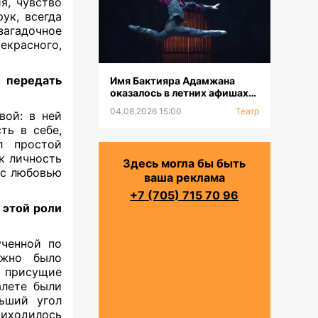
я, чувство
ук, всегда
загадочное
рекрасного,
 передать
Имя Бактияра Адамжана
оказалось в летних афишах
на всех континентах
04.08.2026 15:00
Театр
й: в ней
ть в себе,
 простой
к личность
Здесь могла бы быть
 с любовью
ваша реклама
+7 (705) 715 70 96
этой роли
ченной по
ужно было
, присущие
алете были
ьший угол
иходилось