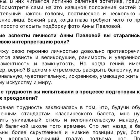
ны. В них читается истинно балетная эстетика, граци
Посмотрите сами на это изящное положение кистей р
тельный наклон головы, поэтическое и несколько 
ние лица. Всякий раз, когда глаза требуют чего-то п
просто открыть подборку фото Анны Павловой.
ие аспекты личности Анны Павловой вы старались
свою интерпретацию роли?
жу свою героиню личностью довольно противоречиво
тся зависть и великодушие, ранимость и увереннос
раментность и замкнутость. Но когда гений имел
ер, верно? В целом я стремлюсь раскрыть балерину, ка
нальную, чувствительную, искреннюю, умеющую жить
му искусству и миру.
е трудности вы испытывали в процессе подготовки к 
их преодолели?
вная трудность заключалась в том, что, будучи обу
менным стандартам классического балета, мне н
ить уникальный стиль и исполнительскую манеру
й балетной школе того времени. Сто лет назад в б
ьны более скругленные и низкие позиции рук, бол
на корпуса, меньший градус подъема ног. Пр