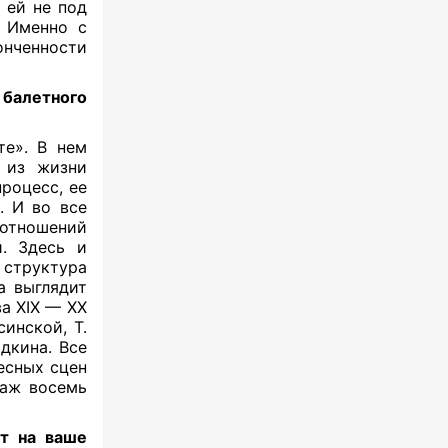
ей не под
. Именно с
нченности
балетного
те». В нем
ы из жизни
процесс, ее
. И во все
отношений
̆. Здесь и
 структура
а выглядит
а XIX — XX
нской, Т.
рдкина. Все
есных сцен
 аж восемь
ет на ваше