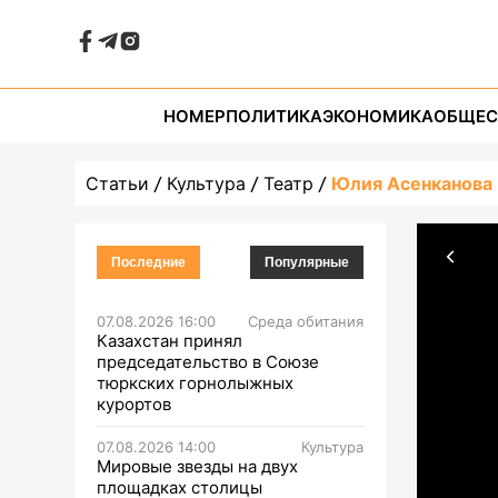
НОМЕР
ПОЛИТИКА
ЭКОНОМИКА
ОБЩЕС
Статьи
Культура
Театр
Юлия Асенканова 
Последние
Популярные
07.08.2026 16:00
Среда обитания
Казахстан принял
председательство в Союзе
тюркских горнолыжных
курортов
07.08.2026 14:00
Культура
Мировые звезды на двух
площадках столицы