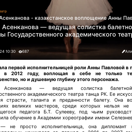
еатр
Асенканова - казахстанское воплощение Анны Пав
 Асенканова — ведущая солистка балетно
пы Государственного академического теат
24 10:30
687
Али
ала первой исполнительницей роли Анны Павловой в 
а в 2012 году, воплощая в себе не только те
енство, но и душевную глубину этого персонажа
.
 Асенканова — ведущая солистка балетнои
рственного академического театра танца РК. Ее искус
я страсти, таланта и преданности балету. Она в
циях великих мастеров, среди которых нельзя не 
щегося педагога Б.Т. Сулееву, под чьим руководс
ила обучение в Академии хореографии имени Селезне
— не просто исполнительница, она дипломант 