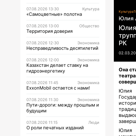
07.08.2026 13:30
Культура
Культура
Т
«Самоцветные» полотна
Юлия 
07.08.2026 13:00
Общество
Юлия
Территория доверия
труп
РК
07.08.2026 12:30
Экономика
Несправедливость десятилетий
02.03.20
07.08.2026 12:00
Экономика
Казахстан делает ставку на
Она ст
гидроэнергетику
театр
соверш
07.08.2026 11:45
Экономика
ExxonMobil остается с нами!
Юлия
Госуда
07.08.2026 11:30
Экономика
истори
Пути-дороги: между прошлым и
тради
будущим
выдаю
заверш
07.08.2026 11:15
Люди
О роли печатных изданий
Юлия 