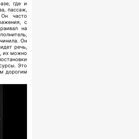
азе, где и
а, пассаж,
 Он часто
ражения, с
траивал на
полнитель,
чинила. Он
идет речь,
, их можно
постановки
сурсы. Это
им дорогим