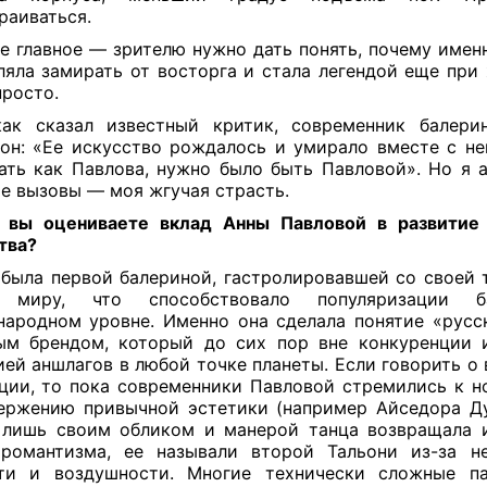
раиваться.
е главное — зрителю нужно дать понять, почему имен
ляла замирать от восторга и стала легендой еще при 
просто.
ак сказал известный критик, современник балери
он: «Ее искусство рождалось и умирало вместе с не
ать как Павлова, нужно было быть Павловой». Но я а
е вызовы — моя жгучая страсть.
 вы оцениваете вклад Анны Павловой в развитие 
тва?
была первой балериной, гастролировавшей со своей 
 миру, что способствовало популяризации б
ародном уровне. Именно она сделала понятие «русск
м брендом, который до сих пор вне конкуренции 
ией аншлагов в любой точке планеты. Если говорить о
ции, то пока современники Павловой стремились к н
ержению привычной эстетики (например Айседора Ду
лишь своим обликом и манерой танца возвращала 
романтизма, ее называли второй Тальони из-за не
сти и воздушности. Многие технически сложные па