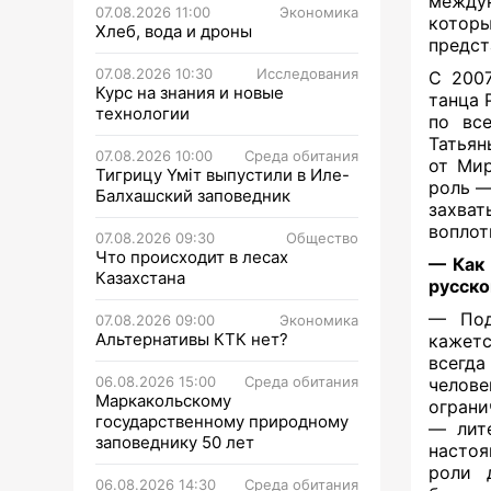
между
07.08.2026 11:00
Экономика
которы
Хлеб, вода и дроны
предст
07.08.2026 10:30
Исследования
С 2007
Курс на знания и новые
танца 
технологии
по все
Татьян
07.08.2026 10:00
Среда обитания
от Мир
Тигрицу Үміт выпустили в Иле-
роль —
Балхашский заповедник
захва
воплот
07.08.2026 09:30
Общество
Что происходит в лесах
— Как 
Казахстана
русско
— Под
07.08.2026 09:00
Экономика
Альтернативы КТК нет?
кажетс
всегд
06.08.2026 15:00
Среда обитания
челов
Маркакольскому
ограни
государственному природному
— лите
заповеднику 50 лет
настоя
роли 
06.08.2026 14:30
Среда обитания