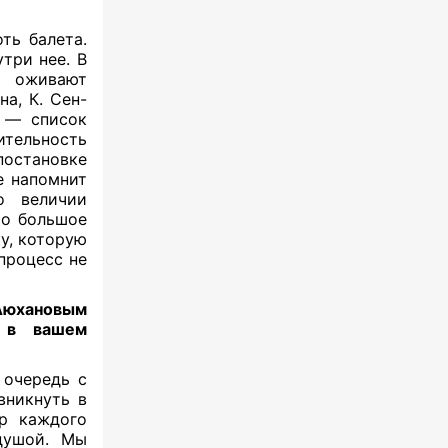
ть балета.
три нее. В
и оживают
на, К. Сен-
о — список
тельность
остановке
е напомнит
о величии
то большое
у, которую
процесс не
 Аюхановым
и в вашем
 очередь с
вникнуть в
ер каждого
ушой. Мы