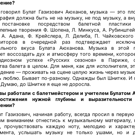
нение?
говорил Булат Газизович Аюханов, музыка — это пло
рафия должна быть не на музыку, не под музыку, а вну
 постановке посредством балетной пластик
лепные творения Ф. Шопена, Л. Минкуса, А. Рубинштей
 А. Адана, Ф. Крейслера, Л. Делиба, П. Чайковског
зиторов в очередной раз подтверждает исключи
ального вкуса Булата Аюханова. Музыка в этой п
ет воссоздать дух и атмосферу того времени, которо
ндиозном успехе «Русских сезонов» в Париже, 
тва балета в целом. Для меня, как для исполнителя, э
дение — проживать на сцене целую жизнь через музык
ь люблю. Бывает по-разному. Однажды был Шнитке. И 
 Думаю, до Шнитке я еще не доросла.
вы работали с балетмейстером и учителем Булатом
остижения нужной глубины и выразительност
нении?
т Газизович, начиная работу, всегда просил в первую
м вниманием отнестись к музыкальному материалу, 
, прочувствовать каждую ноту, мелодию и характ
умента, услышать музыку не только ушами, но и д