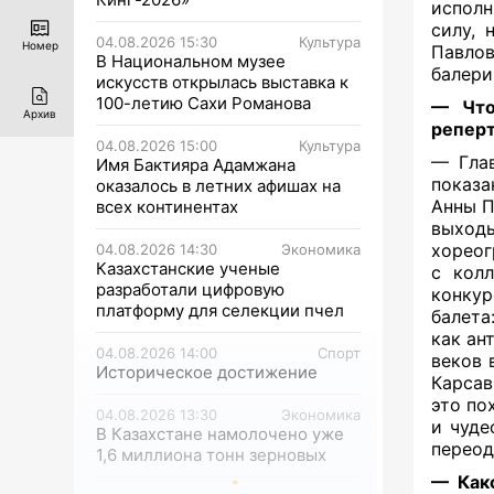
исполн
силу, 
04.08.2026 15:30
Культура
Номер
Павло
В Национальном музее
балери
искусств открылась выставка к
100-летию Сахи Романова
— Что
Архив
репер
04.08.2026 15:00
Культура
— Глав
Имя Бактияра Адамжана
показа
оказалось в летних афишах на
Анны П
всех континентах
выходы
хореог
04.08.2026 14:30
Экономика
Казахстанские ученые
с колл
разработали цифровую
конкур
платформу для селекции пчел
балета
как ан
04.08.2026 14:00
Спорт
веков 
Историческое достижение
Карсав
это по
04.08.2026 13:30
Экономика
и чуде
В Казахстане намолочено уже
переод
1,6 миллиона тонн зерновых
— Како