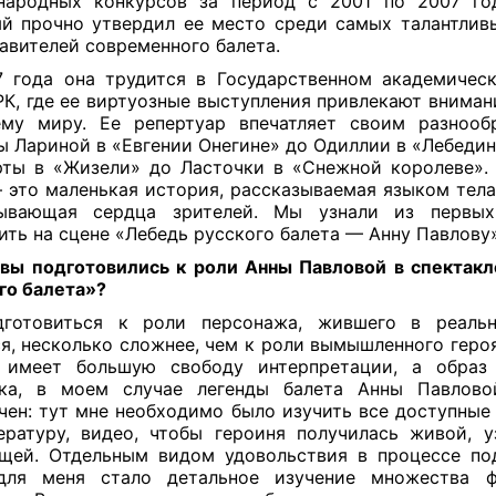
народных конкурсов за период с 2001 по 2007 год
й прочно утвердил ее место среди самых талантлив
авителей современного балета.
 года она трудится в Государственном академичес
РК, где ее виртуозные выступления привлекают вниман
му миру. Ее репертуар впечатляет своим разнооб
ы Лариной в «Евгении Онегине» до Одиллии в «Лебедин
ты в «Жизели» до Ласточки в «Снежной королеве».
 это маленькая история, рассказываемая языком тела 
тывающая сердца зрителей. Мы узнали из первых
ить на сцене «Лебедь русского балета — Анну Павлову
вы подготовились к роли Анны Павловой в спектак
го балета»?
готовиться к роли персонажа, жившего в реальн
я, несколько сложнее, чем к роли вымышленного геро
а имеет большую свободу интерпретации, а образ 
ека, в моем случае легенды балета Анны Павловои
чен: тут мне необходимо было изучить все доступные
ратуру, видео, чтобы героиня получилась живой, уз
щей. Отдельным видом удовольствия в процессе по
для меня стало детальное изучение множества фо