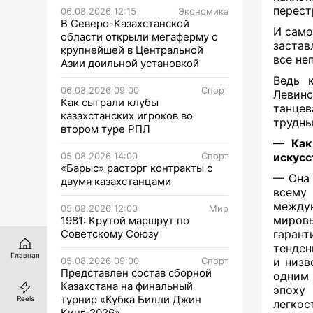
перест
06.08.2026 12:15
Экономика
В Северо-Казахстанской
И само
области открыли мегаферму с
застав
крупнейшей в Центральной
все не
Азии доильной установкой
Ведь к
06.08.2026 09:00
Спорт
Левинс
Как сыграли клубы
танцев
казахстанских игроков во
трудны
втором туре РПЛ
— Как
05.08.2026 14:00
Спорт
искусс
«Барыс» расторг контракты с
— Она 
двумя казахстанцами
всему
междун
05.08.2026 12:00
Мир
мировы
1981: Крутой маршрут по
Советскому Союзу
гарант
тенден
Главная
05.08.2026 09:00
Спорт
и низв
Представлен состав сборной
одним 
Казахстана на финальный
эпоху 
турнир «Кубка Билли Джин
Reels
легко
Кинг-2026»