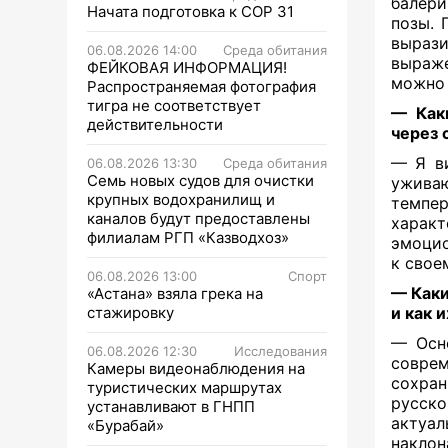
балери
Начата подготовка к СОР 31
позы. 
вырази
06.08.2026 14:00
Среда обитания
выраже
ФЕЙКОВАЯ ИНФОРМАЦИЯ!
можно 
Распространяемая фотография
тигра не соответствует
— Как
действительности
через 
— Я ви
06.08.2026 13:30
Среда обитания
Семь новых судов для очистки
уживаю
крупных водохранилищ и
темпе
каналов будут предоставлены
характ
филиалам РГП «Казводхоз»
эмоцио
к свое
06.08.2026 13:00
Спорт
— Каки
«Астана» взяла грека на
стажировку
и как 
— Осно
06.08.2026 12:30
Исследования
совре
Камеры видеонаблюдения на
сохран
туристических маршрутах
русско
устанавливают в ГНПП
актуал
«Бурабай»
накло