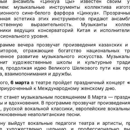
ный ансамбль «Цинхуа Цы» известен своим у
нием: музыкальные инструменты коллектива изгот
ионного сине-белого фарфора «Цинхуа». Прозрачн
анная эстетика этих инструментов придают ансамб
ественную выразительность. Музыканты колл
кники ведущих консерваторий Китая и исполнители
сионального уровня.
рамме вечера прозвучат произведения казахских и
зиторов, отражающие богатство национальных т
енное развитие музыкального искусства. Музыкал
инит художественные школы и культурные трад
в, продолжая идею Великого Шелкового пути как пр
а, взаимопонимания и дружбы.
ого,
6 марта
в театре пройдет праздничный концерт
«
 приуроченный к Международному женскому дню.
т станет музыкальным посвящением 8 Марта — праздн
ы и вдохновения. В программе прозвучат произведения
, русской вокальной классики, европейские вокальн
икновенные неаполитанские песни.
ну выйдут вокальные педагоги театра и артисты, п
ке художественно цельную и профессионально вы