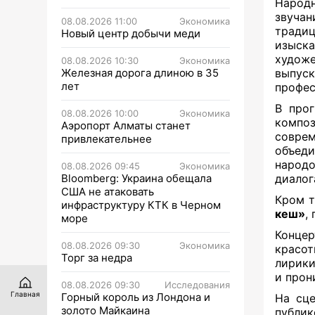
Народ
звуча
08.08.2026 11:00
Экономика
традиц
Новый центр добычи меди
изыск
худож
08.08.2026 10:30
Экономика
Железная дорога длиною в 35
выпус
лет
профес
В прог
08.08.2026 10:00
Экономика
компо
Аэропорт Алматы станет
соврем
привлекательнее
объед
народо
08.08.2026 09:45
Экономика
Bloomberg: Украина обещала
диалог
США не атаковать
Кром т
инфраструктуру КТК в Черном
кеш»
,
море
Концер
08.08.2026 09:30
Экономика
красот
Торг за недра
лирики
и прон
08.08.2026 09:30
Исследования
Главная
Горный король из Лондона и
На сце
золото Майкаина
публи