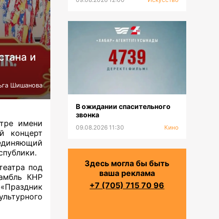
стана и
ьга Шишанова
В ожидании спасительного
звонка
атре имени
09.08.2026 11:30
Кино
й концерт
единяющий
спублики.
Здесь могла бы быть
театра под
ваша реклама
амбль КНР
+7 (705) 715 70 96
«Праздник
льтурного