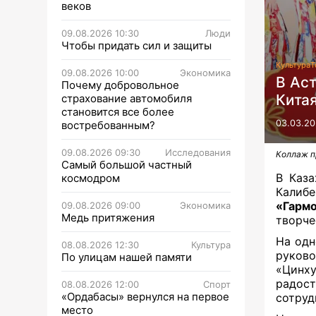
веков
09.08.2026 10:30
Люди
Чтобы придать сил и защиты
Культура
Т
09.08.2026 10:00
Экономика
В Аст
Почему добровольное
Кита
страхование автомобиля
становится все более
03.03.20
востребованным?
09.08.2026 09:30
Исследования
Коллаж п
Самый большой частный
В Каза
космодром
Калиб
«Гарм
09.08.2026 09:00
Экономика
Медь притяжения
творче
На одн
08.08.2026 12:30
Культура
руков
По улицам нашей памяти
«Цинх
радос
08.08.2026 12:00
Спорт
«Ордабасы» вернулся на первое
сотруд
место