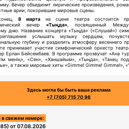
мму. Вечер объединит лирические произведения, рома
стные арии, покорившие мировые сцены.
конец,
8 марта
на сцене театра состоится пр
нический вечер
«Тыңда»
, посвященный Между
му дню. Название концерта «Тыңда» («Слушай») си
риглашение услышать музыку сердцем, почувст
нальную глубину и разделить атмосферу весеннего пр
те принимает участие симфонический оркестр театр
р Ерлан Бейсембаев. В программе прозвучат «Ана ту
ім менің», «Сен», «Ханшайым», «Тыңда», «Танец по
ье», а также мировые хиты «Gimme! Gimme! Gimme!», «
Здесь могла бы быть ваша реклама
+7 (705) 715 70 96
 в свежем номере:
585)
от
07.08.2026