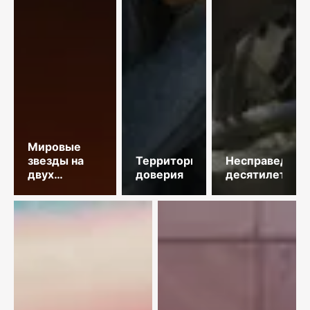
Мировые
звезды на
Территория
Несправедлив
двух
доверия
десятилетий
площадках
столицы