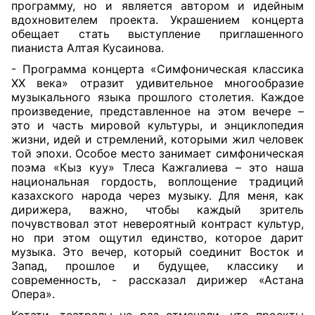
программу, но и является автором и идейным
вдохновителем проекта. Украшением концерта
обещает стать выступление приглашенного
пианиста Алтая Кусаинова.
- Программа концерта «Симфоническая классика
XX века» отразит удивительное многообразие
музыкального языка прошлого столетия. Каждое
произведение, представленное на этом вечере –
это и часть мировой культуры, и энциклопедия
жизни, идей и стремлений, которыми жил человек
той эпохи. Особое место занимает симфоническая
поэма «Кыз куу» Тлеса Кажгалиева – это наша
национальная гордость, воплощение традиций
казахского народа через музыку. Для меня, как
дирижера, важно, чтобы каждый зритель
почувствовал этот невероятный контраст культур,
но при этом ощутил единство, которое дарит
музыка. Это вечер, который соединит Восток и
Запад, прошлое и будущее, классику и
современность, - рассказал дирижер «Астана
Опера».