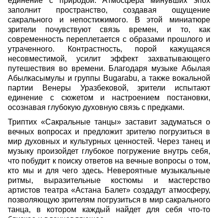
единение с природой. Атмосфера минувших эпох
заполнит пространство, создавая ощущение
сакрального и непостижимого. В этой миниатюре
зрители почувствуют связь времен, и то, как
современность переплетается с образами прошлого и
утраченного. Контрастность, порой кажущаяся
несовместимой, усилит эффект захватывающего
путешествия во времени. Благодаря музыке Абылая
Абылкасымулы и группы Bugarabu, а также вокальной
партии Венеры Уразбековой, зрители испытают
единение с сюжетом и настроением постановки,
осознавая глубокую духовную связь с предками.
Триптих «Сакральные танцы» заставит задуматься о
вечных вопросах и предложит зрителю погрузиться в
мир духовных и культурных ценностей. Через танец и
музыку произойдет глубокое погружение внутрь себя,
что побудит к поиску ответов на вечные вопросы о том,
кто мы и для чего здесь. Невероятные музыкальные
ритмы, выразительные костюмы и мастерство
артистов театра «Астана Балет» создадут атмосферу,
позволяющую зрителям погрузиться в мир сакрального
танца, в котором каждый найдет для себя что-то