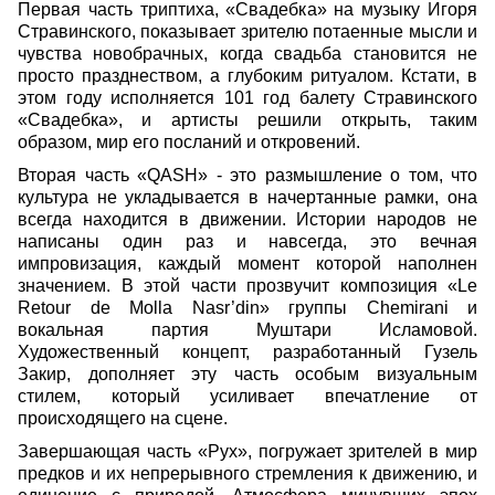
Первая часть триптиха, «Свадебка» на музыку Игоря
Стравинского, показывает зрителю потаенные мысли и
чувства новобрачных, когда свадьба становится не
просто празднеством, а глубоким ритуалом. Кстати, в
этом году исполняется 101 год балету Стравинского
«Свадебка», и артисты решили открыть, таким
образом, мир его посланий и откровений.
Вторая часть «QASH» - это размышление о том, что
культура не укладывается в начертанные рамки, она
всегда находится в движении. Истории народов не
написаны один раз и навсегда, это вечная
импровизация, каждый момент которой наполнен
значением. В этой части прозвучит композиция «Le
Retour de Molla Nasr’din» группы Chemirani и
вокальная партия Муштари Исламовой.
Художественный концепт, разработанный Гузель
Закир, дополняет эту часть особым визуальным
стилем, который усиливает впечатление от
происходящего на сцене.
Завершающая часть «Рух», погружает зрителей в мир
предков и их непрерывного стремления к движению, и