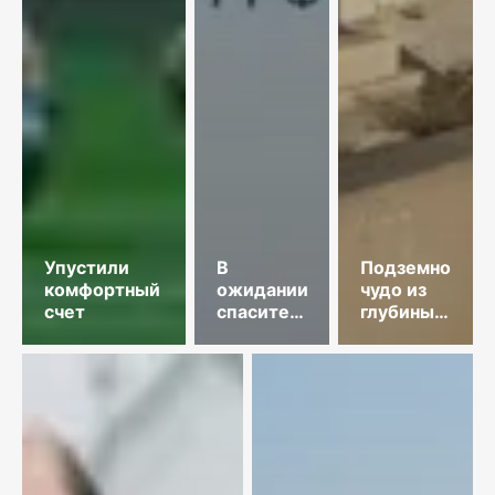
Упустили
В
Подземное
комфортный
ожидании
чудо из
счет
спасительного
глубины
звонка
веков