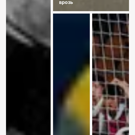
врозь