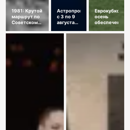
1981: Крутой
Астропрогноз
Еврокубковая
маршрут по
с 3 по 9
осень
Советскому
августа
обеспечена
Союзу
2026
года