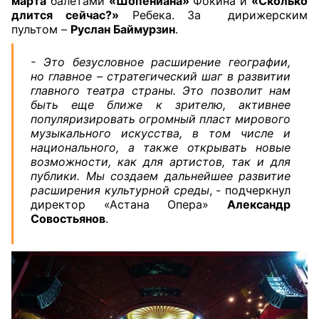
марта
балетами
«Шопениана»
Фокина и
«Сколько
длится сейчас?»
Ребека. За дирижерским
пультом –
Руслан Баймурзин
.
- Это безусловное расширение географии,
но главное – стратегический шаг в развитии
главного театра страны. Это позволит нам
быть еще ближе к зрителю, активнее
популяризировать огромный пласт мирового
музыкального искусства, в том числе и
национального, а также открывать новые
возможности, как для артистов, так и для
публики. Мы создаем дальнейшее развитие
расширения культурной среды
, - подчеркнул
директор «Астана Опера»
Александр
Совостьянов
.