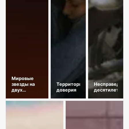
Мировые
звезды на
Территория
Несправедлив
двух
доверия
десятилетий
площадках
столицы