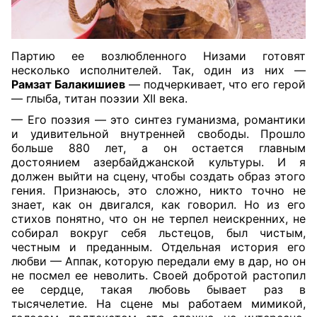
Партию ее возлюбленного Низами готовят
несколько исполнителей. Так, один из них —
Рамзат Балакишиев
— подчеркивает, что его герой
— глыба, титан поэзии XII века.
— Его поэзия — это синтез гуманизма, романтики
и удивительной внутренней свободы. Прошло
больше 880 лет, а он остается главным
достоянием азербайджанской культуры. И я
должен выйти на сцену, чтобы создать образ этого
гения. Признаюсь, это сложно, никто точно не
знает, как он двигался, как говорил. Но из его
стихов понятно, что он не терпел неискренних, не
собирал вокруг себя льстецов, был чистым,
честным и преданным. Отдельная история его
любви — Аппак, которую передали ему в дар, но он
не посмел ее неволить. Своей добротой растопил
ее сердце, такая любовь бывает раз в
тысячелетие. На сцене мы работаем мимикой,