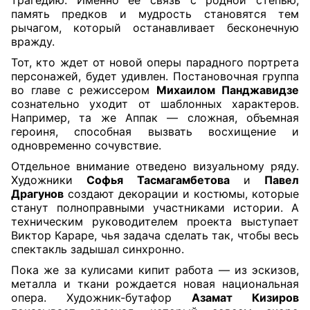
трагедию. Именно ее связь с родной степью,
память предков и мудрость становятся тем
рычагом, который останавливает бесконечную
вражду.
Тот, кто ждет от новой оперы парадного портрета
персонажей, будет удивлен. Постановочная группа
во главе с режиссером
Михаилом Панджавидзе
сознательно уходит от шаблонных характеров.
Например, та же Аппак — сложная, объемная
героиня, способная вызвать восхищение и
одновременно сочувствие.
Отдельное внимание отведено визуальному ряду.
Художники
Софья Тасмагамбетова
и
Павел
Драгунов
создают декорации и костюмы, которые
станут полноправными участниками истории. А
техническим руководителем проекта выступает
Виктор Караре, чья задача сделать так, чтобы весь
спектакль задышал синхронно.
Пока же за кулисами кипит работа — из эскизов,
металла и ткани рождается новая национальная
опера. Художник-бутафор
Азамат Кизиров