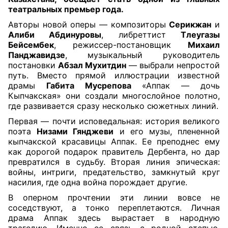
театральных премьер года.
Авторы новой оперы — композиторы
Серикжан
и
Алиби Абдинуровы
, либреттист
Тлеугазы
Бейсембек
, режиссер-постановщик
Михаил
Панджавидзе
, музыкальный руководитель
постановки
Абзал Мухитдин
— выбрали непростой
путь. Вместо прямой иллюстрации известной
драмы
Габита Мусрепова
«Аппак — дочь
Кыпчакская» они создали многослойное полотно,
где развивается сразу несколько сюжетных линий.
Первая — почти исповедальная: история великого
поэта
Низами Гянджеви
и его музы, плененной
кыпчакской красавицы Аппак. Ее преподнес ему
как дорогой подарок правитель Дербента, но дар
превратился в судьбу. Вторая линия эпическая:
войны, интриги, предательство, замкнутый круг
насилия, где одна война порождает другие.
В оперном прочтении эти линии вовсе не
соседствуют, а тонко переплетаются. Личная
драма Аппак здесь вырастает в народную