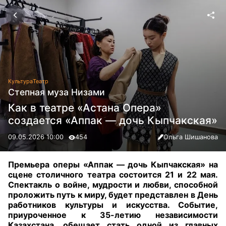
Культура
Театр
Степная муза Низами
Как в театре «Астана Опера»
создается «Аппак — дочь Кыпчакская»
09.05.2026 10:00
454
Ольга Шишанова
Премьера оперы «Аппак — дочь Кыпчакская» на
сцене столичного театра состоится 21 и 22 мая.
Спектакль о войне, мудрости и любви, способной
проложить путь к миру, будет представлен в День
работников культуры и искусства. Событие,
приуроченное к 35-летию независимости
Казахстана, обещает стать одной из главных