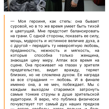
— Моя героиня, как степь: она бывает
суровой, но в то же время умеет быть тихой
и цветущей. Мне предстоит балансировать
на грани. С одной стороны, показать ее силу,
мощь, мудрость и истинное величие духа, а
с другой – передать ту невероятную любовь,
преданность, нежность и мягкость, на
которые способна только женщина,
знающая цену миру. Аппак все время на
сцене. Она проживает на глазах у зрителя
предательство, видит вражду, теряет
близких, но не сломлена духом. Ее награда
за все страдания — любовь. И в финале
именно она, а не меч, побеждает. Мы с
каждым выходом стараемся затронуть
самые тонкие струны в душе зрительской
аудитории. Я верю, что публика физически
почувствует тот самый дух наших предков
— ветер свободы, запах полыни и боль