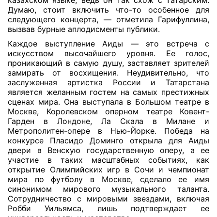
Думаю, стоит включить что-то особенное для
следующего концерта, — отметила Гарифуллина,
вызвав бурные аплодисменты публики.
Каждое выступление Аиды — это встреча с
искусством высочайшего уровня. Ее голос,
проникающий в самую душу, заставляет зрителей
замирать от восхищения. Неудивительно, что
заслуженная артистка России и Татарстана
является желанным гостем на самых престижных
сценах мира. Она выступала в Большом театре в
Москве, Королевском оперном театре Ковент-
Гарден в Лондоне, Ла Скала в Милане и
Метрополитен-опере в Нью-Йорке. Победа на
конкурсе Пласидо Доминго открыла для Аиды
двери в Венскую государственную оперу, а ее
участие в таких масштабных событиях, как
открытие Олимпийских игр в Сочи и чемпионат
мира по футболу в Москве, сделало ее имя
синонимом мирового музыкального таланта.
Сотрудничество с мировыми звездами, включая
Робби Уильямса, лишь подтверждает ее