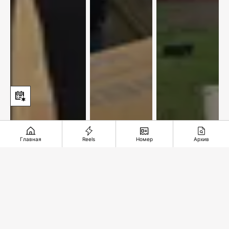
Главная
Reels
Номер
Архив
По улицам
Новый
Железная