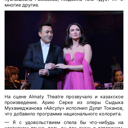
многие другие.
На сцене
Almaty
Theatre
прозвучало и казахское
произведение. Арию Серке из оперы Сыдыка
Мухамеджанова «Айсулу» исполнил Дулат Токанов,
что добавило программе национального колорита.
— Я с удовольствием спела бы что-нибудь на
казахском языке, ведь он так схож с татарским.