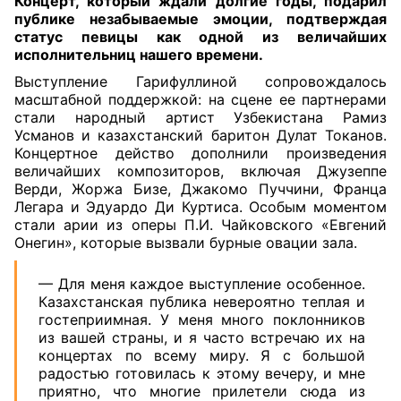
Концерт, который ждали долгие годы, подарил
публике незабываемые эмоции, подтверждая
статус певицы как одной из величайших
исполнительниц нашего времени.
Выступление Гарифуллиной сопровождалось
масштабной поддержкой: на сцене ее партнерами
стали народный артист Узбекистана Рамиз
Усманов и казахстанский баритон Дулат Токанов.
Концертное действо дополнили произведения
величайших композиторов, включая Джузеппе
Верди, Жоржа Бизе, Джакомо Пуччини, Франца
Легара и Эдуардо Ди Куртиса. Особым моментом
стали арии из оперы П.И. Чайковского «Евгений
Онегин», которые вызвали бурные овации зала.
— Для меня каждое выступление особенное.
Казахстанская публика невероятно теплая и
гостеприимная. У меня много поклонников
из вашей страны, и я часто встречаю их на
концертах по всему миру. Я с большой
радостью готовилась к этому вечеру, и мне
приятно, что многие прилетели сюда из