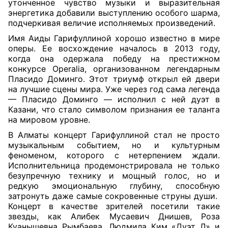
утонченное чувство музыки и выразительная
энергетика добавили выступлению особого шарма,
подчеркивая величие исполняемых произведений.
Имя Аиды Гарифуллиной хорошо известно в мире
оперы. Ее восхождение началось в 2013 году,
когда она одержала победу на престижном
конкурсе Operalia, организованном легендарным
Пласидо Доминго. Этот триумф открыл ей двери
на лучшие сцены мира. Уже через год сама легенда
— Пласидо Доминго — исполнил с ней дуэт в
Казани, что стало символом признания ее таланта
на мировом уровне.
В Алматы концерт Гарифуллиной стал не просто
музыкальным событием, но и культурным
феноменом, которого с нетерпением ждали.
Исполнительница продемонстрировала не только
безупречную технику и мощный голос, но и
редкую эмоциональную глубину, способную
затронуть даже самые сокровенные струны души.
Концерт в качестве зрителей посетили такие
звезды, как Алибек Мусаевич Днишев, Роза
Куанышевна Рымбаева, Людмила Ким «Дуэт Л» и