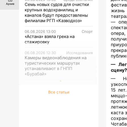
Семь новых судов для очистки
фестив
Архив
крупных водохранилищ и
жизнь 
каналов будут предоставлены
театра
филиалам РГП «Казводхоз»
— опе
спекта
06.08.2026 13:00
Спорт
опера
«Астана» взяла грека на
получ
стажировку
приуро
прекра
06.08.2026 12:30
Исследования
публик
Камеры видеонаблюдения на
туристических маршрутах
— Лег
устанавливают в ГНПП
сцену
«Бурабай»
— Неп
узкосп
15 лет
Все статьи
меццо-
протяж
летнюю
каста 
сохран
Чотаба