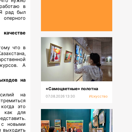
 что нужно
 работаю в
 Я рад был
 оперного
 качестве
тому что в
захстана,
рственной
курсов. А
ыходов на
«Самоцветные» полотна
илий на
07.08.2026 13:30
Искусство
тремиться
 когда это
о как для
едставить.
 с новыми
м выходить