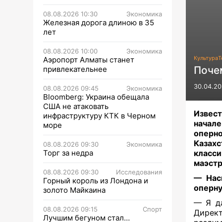
08.08.2026 10:30
Экономика
Железная дорога длиною в 35
лет
08.08.2026 10:00
Экономика
Культура
Т
Аэропорт Алматы станет
Поче
привлекательнее
30.04.20
08.08.2026 09:45
Экономика
Bloomberg: Украина обещала
США не атаковать
Извест
инфраструктуру КТК в Черном
начал
море
оперно
Казахс
08.08.2026 09:30
Экономика
Торг за недра
класс
маэст
08.08.2026 09:30
Исследования
— Нас
Горный король из Лондона и
оперну
золото Майкаина
— Я да
08.08.2026 09:15
Спорт
Дирек
Лучшим бегуном стал…