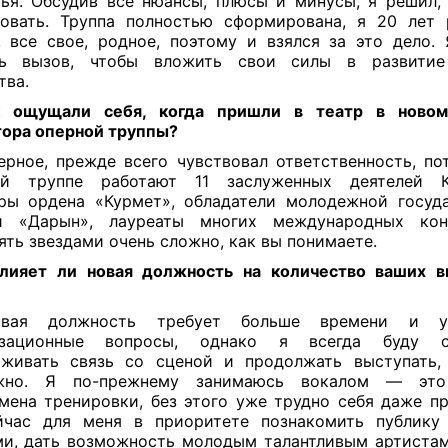
ья. Обсудив все нюансы, плюсы и минусы, я решил,
овать. Труппа полностью сформирована, я 20 лет
, все свое, родное, поэтому и взялся за это дело.
ть вызов, чтобы вложить свои силы в развитие
тва.
 ощущали себя, когда пришли в театр в новом
ора оперной труппы?
рное, прежде всего чувствовал ответственность, по
ой труппе работают 11 заслуженных деятелей Ка
ры ордена «Курмет», обладатели молодежной госуда
и «Дарын», лауреаты многих международных кон
ять звездами очень сложно, как вы понимаете.
лияет ли новая должность на количество ваших в
?
ая должность требует больше времени и ус
изационные вопросы, однако я всегда буду с
живать связь со сценой и продолжать выступать,
жно. Я по-прежнему занимаюсь вокалом — эт
мена тренировки, без этого уже трудно себя даже пр
йчас для меня в приоритете познакомить публику
и, дать возможность молодым талантливым артиста