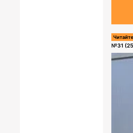
Читайте
№
31 (2