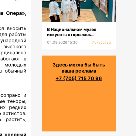
на Опера»,
ся вносить
В Национальном музее
для работы
искусств открылась
выставка к 100-летию Сахи
ународной
04.08.2026 15:30
Искусство
Романова
 высокого
ардинально
работают в
ь молодых
Здесь могла бы быть
ш обычный
ваша реклама
+7 (705) 715 70 96
-сопрано и
ые теноры,
тих редких
 артистов.
 растить,
̆ оперный