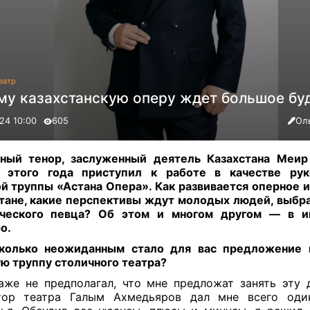
еатр
му казахстанскую оперу ждет большое бу
24 10:00
605
Ол
ный тенор, заслуженный деятель Казахстана Меир
е этого года приступил к работе в качестве рук
й труппы «Астана Опера». Как развивается оперное и
тане, какие перспективы ждут молодых людей, выбр
ического певца? Об этом и многом другом — в и
ро
.
колько неожиданным стало для вас предложение в
ю труппу столичного театра?
же не предполагал, что мне предложат занять эту 
тор театра Галым Ахмедьяров дал мне всего оди