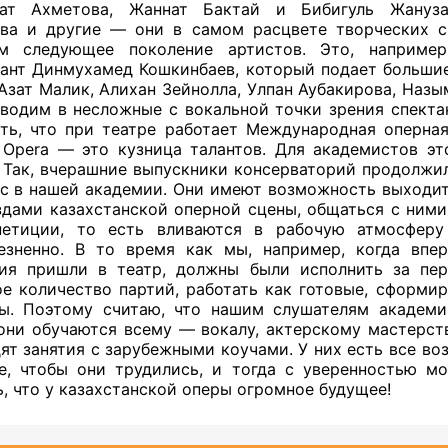
нат Ахметова, Жаннат Бактай и Бибигуль Жанузак
ва и другие — они в самом расцвете творческих 
им следующее поколение артистов. Это, например,
ант Динмухамед Кошкинбаев, который подает больши
Азат Малик, Алихан Зейнолла, Улпан Аубакирова, Назы
водим в несложные с вокальной точки зрения спекта
ть, что при театре работает Международная оперна
 Opera — это кузница талантов. Для академистов эт
 Так, вчерашние выпускники
консерваторий продолжил
с в нашей академии. Они имеют возможность выходит
здами казахстанской оперной сцены, общаться с ними
петиции, то есть вливаются в рабочую атмосферу
езненно. В то время как мы, например, когда впе
ия пришли в театр, должны были исполнить за пер
е количество партий, работать как готовые, сформи
ы. Поэтому считаю, что нашим слушателям академи
они обучаются всему — вокалу, актерскому мастерств
ят занятия с зарубежными коучами. У них есть все во
е, чтобы они трудились, и тогда с уверенностью м
ь, что у казахстанской оперы огромное будущее!