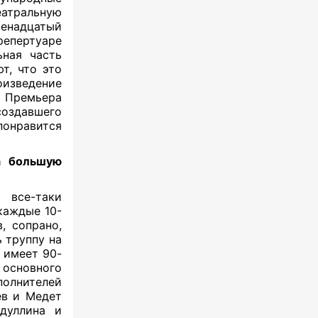
еатральную
енадцатый
репертуаре
ная часть
т, что это
изведение
 Премьера
создавшего
понравится
а большую
все-таки
каждые 10-
, сопрано,
 труппу на
р имеет 90-
 основного
полнителей
ев и Медет
бдуллина и