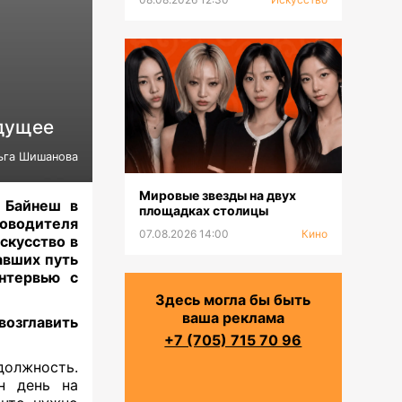
дущее
ьга Шишанова
Мировые звезды на двух
 Байнеш в
площадках столицы
оводителя
07.08.2026 14:00
Кино
скусство в
авших путь
нтервью с
Здесь могла бы быть
ваша реклама
озглавить
+7 (705) 715 70 96
должность.
н день на