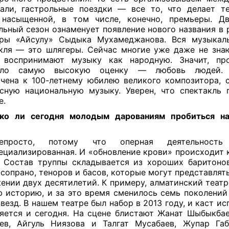
али, гастрольные поездки — все то, что делает т
насыщенной, в том числе, конечно, премьеры. Дв
льный сезон ознаменует появление нового названия в 
ры «Айсулу» Сыдыка Мухамеджанова. Вся музыкаль
кля — это шлягеры. Сейчас многие уже даже не знаю
, воспринимают музыку как народную. Значит, про
ило самую высокую оценку — любовь людей.
чена к 100-летнему юбилею великого композитора, 
сную национальную музыку. Уверен, что спектакль 
е.
ко ли сегодня молодым дарованиям пробиться н
?
росто, потому что оперная деятельность 
ециализированная. И «обновление крови» происходит 
. Состав труппы складывается из хороших баритонов
сопрано, теноров и басов, которые могут представлять
ении двух десятилетий. К примеру, алматинский теат
 историю, и за это время сменилось семь поколений
звезд. В нашем театре был набор в 2013 году, и каст ис
яется и сегодня. На сцене блистают Жанат Шыбыкба
ев, Айгуль Ниязова и Талгат Мусабаев, Жупар Га