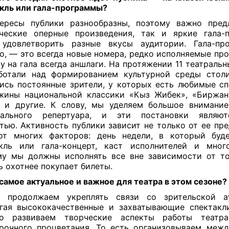
кль или гала-программы?
ересы публики разнообразны, поэтому важно предл
ческие оперные произведения, так и яркие гала-
 удовлетворить разные вкусы аудитории. Гала-про
о, — это всегда новые номера, редко исполняемые про
у на гала всегда аншлаги. На протяжении 11 театральн
отали над формированием культурной среды стол
ись постоянные зрители, у которых есть любимые с
ины национальной классики «Кыз Жибек», «Биржа
» и другие. К слову, мы уделяем большое внимани
нального репертуара, и эти постановки являют
тью. Активность публики зависит не только от ее пред
т многих факторов: день недели, в который буд
кль или гала-концерт, каст исполнителей и мног
у мы должны исполнять все вне зависимости от то
ь охотнее покупает билеты.
самое актуальное и важное для театра в этом сезоне?
продолжаем укреплять связи со зрительской ауд
гая высококачественные и захватывающие спектакл
но развиваем творческие аспекты работы театр
рочного процветания. То есть организовываем меж