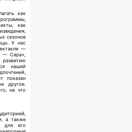
агать как
программы,
екты, как
изведения,
ых сезонов
ицы. У нас
пектакли —
н — Сара»,
е развитию
ся нашей
почтений,
ет показан
ое другое.
го, на что
иторией,
и, а также
а для его
дународные