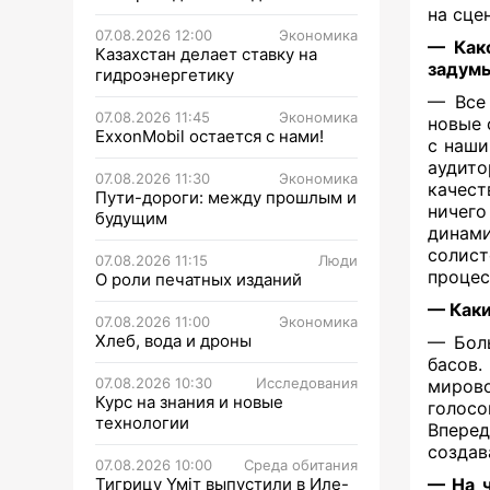
на сце
07.08.2026 12:00
Экономика
— Како
Казахстан делает ставку на
задумы
гидроэнергетику
— Все 
07.08.2026 11:45
Экономика
новые 
ExxonMobil остается с нами!
с наши
аудит
07.08.2026 11:30
Экономика
качест
Пути-дороги: между прошлым и
ничего
будущим
динам
солист
07.08.2026 11:15
Люди
процес
О роли печатных изданий
— Каки
07.08.2026 11:00
Экономика
Хлеб, вода и дроны
— Боль
басов.
07.08.2026 10:30
Исследования
мирово
Курс на знания и новые
голосо
технологии
Впере
создав
07.08.2026 10:00
Среда обитания
Тигрицу Үміт выпустили в Иле-
— На ч