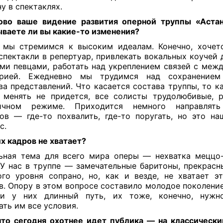
ну в спектаклях.
во ваше видение развития оперной труппы «Аста
ваете ли вы какие-то изменения?
мы стремимся к высоким идеалам. Конечно, хочет
спектакли в репертуар, привлекать вокальных коучей 
ми певцами, работать над укреплением связей с межд
орией. Ежедневно мы трудимся над сохранением
ва представлений. Что касается состава труппы, то к
 менять не придется, все солисты трудолюбивые, 
ичном режиме. Приходится немного направлят
ов — где-то похвалить, где-то поругать, но это на
с.
х кадров не хватает?
ная тема для всего мира оперы — нехватка меццо
 У нас в труппе — замечательные баритоны, прекрасн
го уровня сопрано, но, как и везде, не хватает э
в. Опору в этом вопросе составило молодое поколение
ди у них длинный путь, их тоже, конечно, нужно
ать им все условия.
то сегодня охотнее идет публика — на классическии