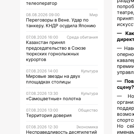
раздум
телеоператор
попроб
театре
08.08.2026 09:00
Мир
приня
Переговоры в Вене. Удар по
искусс
танкеру. КНДР осудила Японию
— Как
07.08.2026 16:00
Среда обитания
директ
Казахстан принял
председательство в Союзе
— Наве
тюркских горнолыжных
оперн
курортов
кавале
преми
07.08.2026 14:00
Культура
управл
Мировые звезды на двух
— Пов
площадках столицы
сцену
07.08.2026 13:30
Культура
— Нов
«Самоцветные» полотна
орган
поддер
07.08.2026 13:00
Общество
возмо
Территория доверия
спортс
Но се
07.08.2026 12:30
Экономика
именам
Несправедливость десятилетий