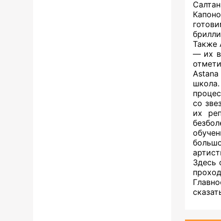
Салта
Капоно
готов
брилли
Также 
— их в
отмети
Astana
школа.
процес
со зве
их ре
безбол
обучен
большо
артист
Здесь 
проход
Главно
сказат