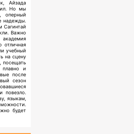
, Айзада
сил. Но мы
 оперный
е надежды.
м Сагинтай
кли. Важно
я академия
о отличная
и учебный
ь на сцену
, посещать
 плавно и
рвые после
вый сезон
ровавшиеся
и повезло.
у, языкам,
зможности.
ожно будет