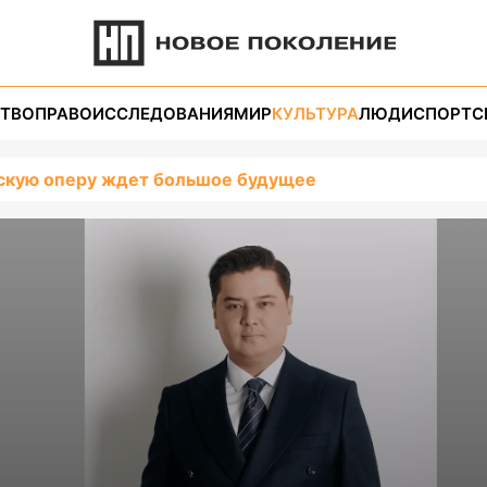
ТВО
ПРАВО
ИССЛЕДОВАНИЯ
МИР
КУЛЬТУРА
ЛЮДИ
СПОРТ
С
нскую оперу ждет большое будущее