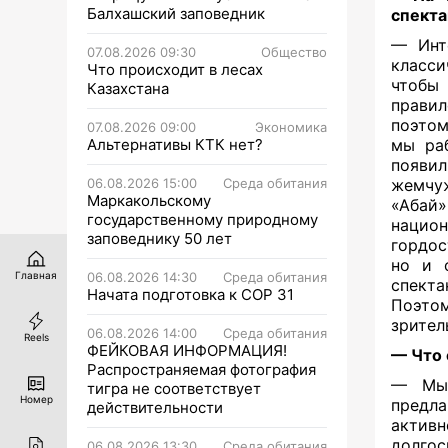
Балхашский заповедник
спекта
— Инт
07.08.2026 09:30
Общество
класси
Что происходит в лесах
чтобы
Казахстана
правил
поэтом
07.08.2026 09:00
Экономика
Альтернативы КТК нет?
мы раб
появил
06.08.2026 15:00
Среда обитания
жемчуж
Маркакольскому
«Абай
государственному природному
нацио
заповеднику 50 лет
гордос
но и о
06.08.2026 14:30
Среда обитания
Главная
спекта
Начата подготовка к СОР 31
Поэтом
зрител
06.08.2026 14:00
Среда обитания
Reels
ФЕЙКОВАЯ ИНФОРМАЦИЯ!
— Что 
Распространяемая фотография
— Мы 
тигра не соответствует
Номер
предла
действительности
актив
долгос
06.08.2026 13:30
Среда обитания