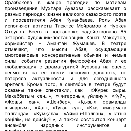
Оразбекова в жанре трагедии по мотивам
произведения Мухтара Ауезова рассказывает о
разных периодах жизни великого казахского поэта
и просветителя Абая Кунанбаева. Роль Абая
исполняют артисты Тлектес Мейрамов и Нуркен
Отеулов. Всего в постановке задействовано 65
актеров. Художник-постановщик Канат Максутов,
хормейстер – Амантай Жумашев. В театре
отмечают, что мысли Абая, осуждающие
многовековые консервативные обычаи и немые
силы, события развития философии Абая и ее
глобализация с драматургией Ауэзова на сцене,
несмотря на ее почти вековую давность, не
потеряла актуальности и для сегодняшнего
зрителя. Кроме того, в сентябре в театре будут
оказаны такие спектакли, как
«Жүрек сыры.
Махаббатым сен...», «Фигароның үйленуі», «Күй»,
«Жошы хан», «Шеңбер», «Қызыл орамалды
шынарым», «Хат», «Туған күн», «Қыз жиырмаға
толғанда», «Құмқала», «Айман-Шолпан», «Патша
көңілім, не дейсің?!.», а также состоится концерт
ансамбля народных инструментов и