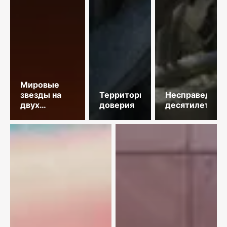
Мировые
звезды на
Территория
Несправедлив
двух
доверия
десятилетий
площадках
столицы