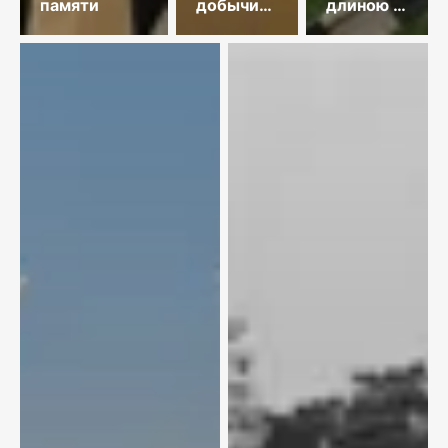
памяти
добычи
длиною в
меди
35 лет