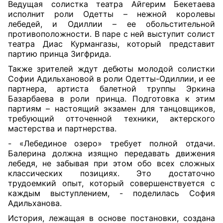
Ведущая солистка театра Айгерим Бекетаева
исполнит роли Одетты – нежной королевы
лебедей, и Одиллии – ее обольстительной
противоположности. В паре с ней выступит солист
театра Диас Курмангазы, который представит
партию принца Зигфрида.
Также зрителей ждут дебюты молодой солистки
Софии Адильхановой в роли Одетты-Одиллии, и ее
партнера, артиста балетной труппы Эркина
Базарбаева в роли принца. Подготовка к этим
партиям – настоящий экзамен для танцовщиков,
требующий отточенной техники, актерского
мастерства и партнерства.
- «Лебединое озеро» требует полной отдачи.
Балерина должна изящно передавать движения
лебедя, не забывая при этом обо всех сложных
классических позициях. Это достаточно
трудоемкий опыт, который совершенствуется с
каждым выступлением, - поделилась София
Адильханова.
История, лежащая в основе постановки, создана