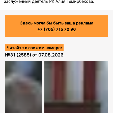
заслуженный деятель РК Алия Темирбекова.
Здесь могла бы быть ваша реклама
+7 (705) 715 70 96
Читайте в свежем номере:
№
31 (2585)
от
07.08.2026