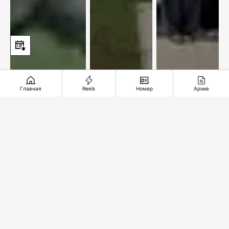
Главная
Reels
Номер
Архив
«Ордабасы»
Железная
Аэропорт
вернулся на
дорога
Алматы
первое
длиною в
станет
место
35 лет
привлекатель