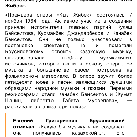
Жибек»
.
«Премьера оперы «Кыз Жибек» состоялась 7
ноября 1934 года. Активное участие в создании
приняли исполнители главных партий Куляш
Байсеитова, Курманбек Джандарбеков и Канабек
Байсеитов. Они не только участвовали в
постановке спектакля, но и помогали
Брусиловскому освоить казахскую музыку,
способствовали подбору музыкальных
источников, которые легли в основу оперы. Ее
музыка в большинстве своем построена на
фольклорном материале. В опере звучит более
пятидесяти кюев и песен, являющихся лучшими
образцами народной музыки и поэзии. Первыми
режиссерами стали Канабек Байсеитов и Жумат
Шанин, либретто Габита Мусрепова», —
рассказали организаторы показа.
Евгений Григорьевич Брусиловский
отмечал:
«Какую бы музыку я ни создавал,
она получалась казахской…». Его