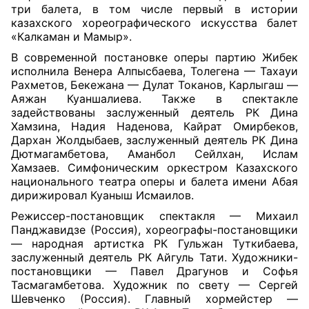
три балета, в том числе первый в истории
казахского хореографического искусства балет
«Калкаман и Мамыр».
В современной постановке оперы партию Жибек
исполнила Венера Алпысбаева, Толегена — Тахауи
Рахметов, Бекежана — Дулат Токанов, Карлыгаш —
Аяжан Куаншалиева. Также в спектакле
задействованы заслуженный деятель РК Дина
Хамзина, Надия Наденова, Кайрат Омирбеков,
Дархан Жолдыбаев, заслуженный деятель РК Дина
Дютмагамбетова, Аманбол Сейлхан, Ислам
Хамзаев. Симфоническим оркестром Казахского
национального театра оперы и балета имени Абая
дирижировал Куаныш Исмаилов.
Режиссер-постановщик спектакля — Михаил
Панджавидзе (Россия), хореографы-постановщики
— народная артистка РК Гульжан Туткибаева,
заслуженный деятель РК Айгуль Тати. Художники-
постановщики — Павел Драгунов и Софья
Тасмагамбетова. Художник по свету — Сергей
Шевченко (Россия). Главный хормейстер —