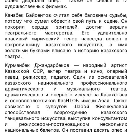
более двадцати опер.
Также он снялся в 17
художественных фильмах.
Канабек Байсеитов считал себя баловнем судьбы,
потому что сумел обрести свой путь к сцене. Он
покорил сердца зрителей, достиг вершин
театрального мастерства. Его удивительно
красивый лирический тенор навсегда вошел в
сокровищницу казахского искусства, а имя
золотыми буквами вписано в историю казахского
театра.
Курманбек Джандарбеков — народный артист
Казахской ССР, актер театра и кино, оперный
певец, режиссер, педагог. Один из основателей
казахского национального профессионального
драматического и музыкального театра,
драматического и оперного искусства Казахстана
и основоположников КазНТОБ имени Абая. Также
совместно с супругой Шарой Жиенкуловой
способствовал возрождению казахского
танцевального искусства, выступив консультантом
и режиссером-постановщиком нескольких
национальных балетов. Он поставил десять опер и