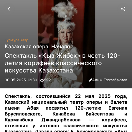
Культура
Театр
Казахская опера. Начало
Спектакль «Кыз Жибек» в честь 120-
летия корифеев классического
искусства Казахстана
30.05.2025 12:30
592
Алим Тохтабакиев
Спектакль, состоявшийся 22 мая 2025 года,
Казахский национальный театр оперы и балета
имени Абая посвятил 120-летию Евгения
Брусиловского, Канабека Байсеитова и
Курманбека Джандарбекова — корифеев,
стоявших у истоков классического искусства
Казахстана. Давали оперу Е. Брусиловского «Кыз