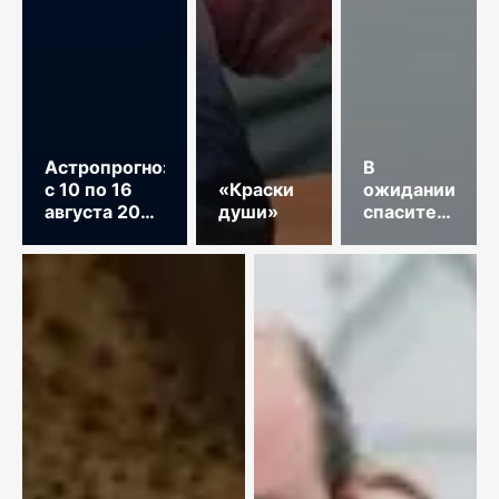
Астропрогноз
В
с 10 по 16
«Краски
ожидании
августа 2026
души»
спасительного
год
звонка