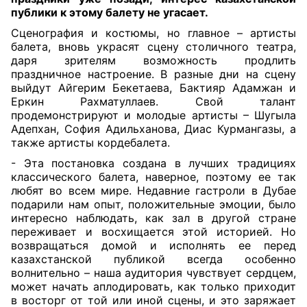
публики к этому балету не угасает.
Сценография и костюмы, но главное – артисты
балета, вновь украсят сцену столичного театра,
даря зрителям возможность продлить
праздничное настроение. В разные дни на сцену
выйдут Айгерим Бекетаева, Бактияр Адамжан и
Еркин Рахматуллаев. Свой талант
продемонстрируют и молодые артисты – Шугыла
Адепхан, София Адильханова, Диас Курмангазы, а
также артисты кордебалета.
- Эта постановка создана в лучших традициях
классического балета, наверное, поэтому ее так
любят во всем мире. Недавние гастроли в Дубае
подарили нам опыт, положительные эмоции, было
интересно наблюдать, как зал в другой стране
переживает и восхищается этой историей. Но
возвращаться домой и исполнять ее перед
казахстанской публикой всегда особенно
волнительно – наша аудитория чувствует сердцем,
может начать аплодировать, как только приходит
в восторг от той или иной сцены, и это заряжает