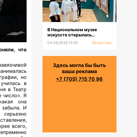
В Национальном музее
искусств открылась
выставка к 100-летию Сахи
04.08.2026 15:30
Искусство
Романова
оняли, что
навязчивой
Здесь могла бы быть
занималась
ваша реклама
графии, но
+7 (705) 715 70 96
 училась в
ня в Театр
 число». Я
какая она
 забыла. И
 серьезно
ставления,
орее всего,
непременно