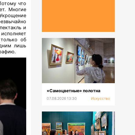
Потому что
ет. Многие
«Укрощение
езвычайно
спектакль и
 исполняет
 только об
одним лишь
рафию.
«Самоцветные» полотна
07.08.2026 13:30
Искусство