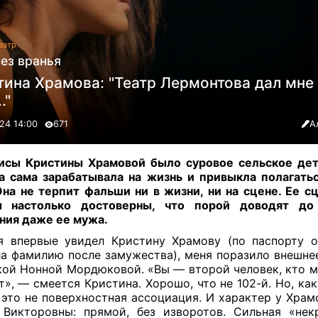
еатр
ез вранья
ина Храмова: "Театр Лермонтова дал мне 
."
24 14:00
671
А
исы Кристины Храмовой было суровое сельское дет
а сама зарабатывала на жизнь и привыкла полагать
Она не терпит фальши ни в жизни, ни на сцене. Ее с
ы настолько достоверны, что порой доводят до
ния даже ее мужа.
я впервые увидел Кристину Храмову (по паспорту о
а фамилию после замужества), меня поразило внешне
кой Нонной Мордюковой. «Вы — второй человек, кто м
т», — смеется Кристина. Хорошо, что не 102-й. Но, ка
 это не поверхностная ассоциация. И характер у Храмо
Викторовны: прямой, без изворотов. Сильная «нек