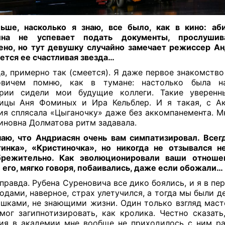
ше, насколько я знаю, все было, как в кино: аб
ина не успевает подать документы, прослуши
ено, но тут девушку случайно замечает режиссер Ан
ется ее счастливая звезда…
а, примерно так (смеется). Я даже первое знакомство
овичем помню, как в тумане: настолько была на
ории сидели мои будущие коллеги. Такие уверенн
вицы Аня Фоминых и Ира Кельблер. И я такая, с А
ия сплясала «Цыганочку» даже без аккомпанемента. М
иновна Долматова ритм задавала.
аю, что Андриасян очень вам симпатизировал. Всег
инка», «Кристиночка», но никогда не отзывался н
брежительно. Как эволюционировали ваши отноше
 его, мягко говоря, побаивались, даже если обожали…
правда. Рубена Суреновича все дико боялись, и я в пе
годами, наверное, страх улетучился, а тогда мы были 
шками, не знающими жизни. Один только взгляд маст
мог загипнотизировать, как кролика. Честно сказать
ия в академии мне вообще не приходилось с ним ра