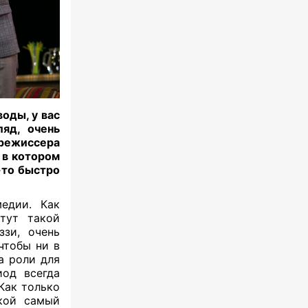
оды, у вас
яд, очень
режиссера
 в котором
-то быстро
едии. Как
 тут такой
ззи, очень
чтобы ни в
а роли для
иод всегда
 Как только
акой самый