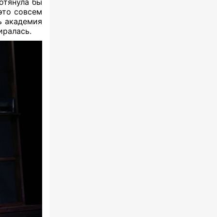
отянула бы
 это совсем
ть академия
иралась.