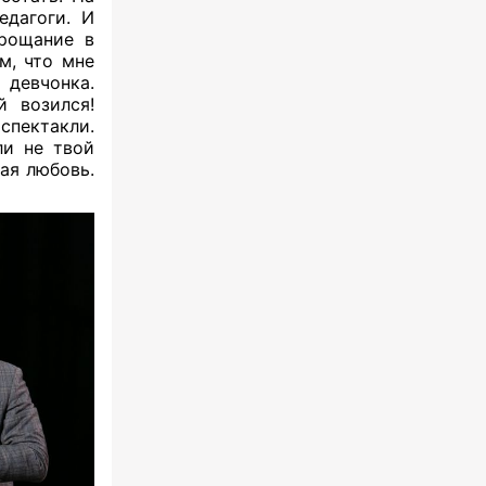
едагоги. И
рощание в
м, что мне
 девчонка.
 возился!
спектакли.
ли не твой
ная любовь.