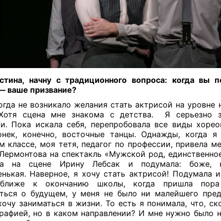
тина, начну с традиционного вопроса: когда вы п
— ваше призвание?
гда не возникало желания стать актрисой на уровне 
Хотя сцена мне знакома с детства.
Я серьезно 
и. Пока искала себя, перепробовала все виды хорео
нек, конечно, восточные танцы. Однажды, когда я
м классе, моя тетя, педагог по профессии, привела ме
Лермонтова на спектакль «Мужской род, единственное
ла на сцене Ирину Лебсак и подумала: боже, 
нькая. Наверное, я хочу стать актрисой! Подумала и
ближе к окончанию школы, когда пришла пора
ться о будущем, у меня не было ни малейшего пред
хочу заниматься в жизни. То есть я понимала, что, ск
рафией, но в каком направлении? И мне нужно было 