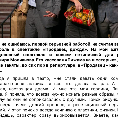
 не ошибаюсь, первой серьезной работой, не считая вв
роль в спектакле «Продавец дождя». На мой взгл
цененный спектакль и совсем нетипичный для 
ира Молчанова. Его кассовая «Пижама на шестерых»,
е заняты, до сих пор в репертуаре, а «Продавец» как
…
да я пришла в театр, мне стали давать одни ком
арактерная актриса, я все это делала на раз. А
ал, настоящая драма. И мне эта моя героиня, Ли
а. Я поняла, что всегда нужно искать разные образы, 
лучае они не соприкасались с другими. Поиск рисунк
сегда очень долгий процесс, а репетиционный пер
ий. И этот поиск я всегда начинаю с пластики, физики.
йдешь, характер сразу вырисовывается. Знаете, к