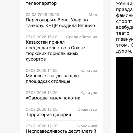
телеоператор
женщин
правда
08.08.2026 09:00
Мир
фемини
Переговоры в Вене. Удар по
строп
танкеру. КНДР осудила Японию
возбуд
театр.
07.08.2026 16:00
Среда обитания
главну
Казахстан принял
этом. 
председательство в Союзе
духом,
тюркских горнолыжных
курортов
07.08.2026 14:00
Культура
Мировые звезды на двух
площадках столицы
07.08.2026 13:30
Культура
«Самоцветные» полотна
07.08.2026 13:00
Общество
Территория доверия
07.08.2026 12:30
Экономика
Несправедливость десятилетий