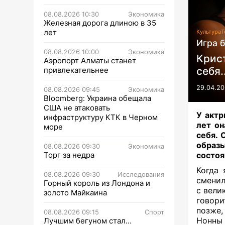
08.08.2026 10:30
Экономика
Железная дорога длиною в 35
лет
Культура
Т
Игра б
08.08.2026 10:00
Экономика
Крист
Аэропорт Алматы станет
себя..
привлекательнее
29.04.20
08.08.2026 09:45
Экономика
Bloomberg: Украина обещала
США не атаковать
У актр
инфраструктуру КТК в Черном
лет он
море
себя. 
образ
08.08.2026 09:30
Экономика
Торг за недра
состоя
Когда 
08.08.2026 09:30
Исследования
сменил
Горный король из Лондона и
с вели
золото Майкаина
говори
позже,
08.08.2026 09:15
Спорт
Нонны 
Лучшим бегуном стал…