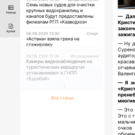
Семь новых судов для очистки
крупных водохранилищ и
Номер
каналов будут предоставлены
— Даль
филиалам РГП «Казводхоз»
Крист
законч
Архив
06.08.2026 13:00
Спорт
зажига
«Астана» взяла грека на
— Ну д
стажировку
Сурен
аудит
06.08.2026 12:30
Исследования
Камеры видеонаблюдения на
краса
туристических маршрутах
отчаян
устанавливают в ГНПП
Валент
«Бурабай»
— Я зн
«Крист
прене
Все статьи
многие
— Это 
Это с 
мальчи
очков 
обучен