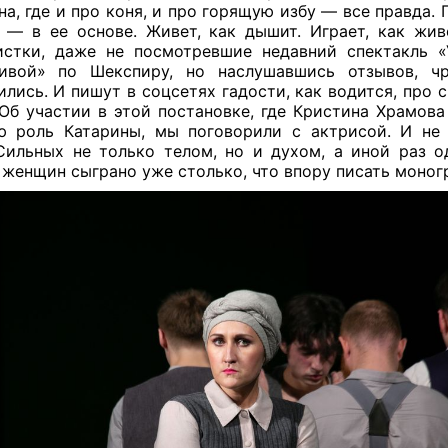
а, где и про коня, и про горящую избу — все правда. 
 — в ее основе. Живет, как дышит. Играет, как жив
стки, даже не посмотревшие недавний спектакль 
тивой» по Шекспиру, но наслушавшись отзывов, чр
ились. И пишут в соцсетях гадости, как водится, про 
 Об участии в этой постановке, где Кристина Храмова
ю роль Катарины, мы поговорили с актрисой. И не
Сильных не только телом, но и духом, а иной раз 
 женщин сыграно уже столько, что впору писать моног