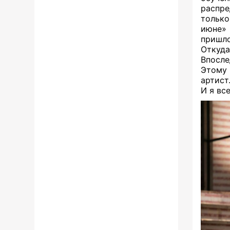
распре
тольк
июне» 
пришло
Откуд
Впосле
Этому 
артист
И я вс