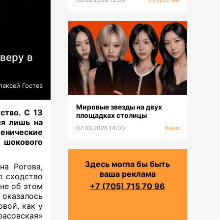
веру в
лексей Гостев
Мировые звезды на двух
ство. С 13
площадках столицы
ся лишь на
07.08.2026 14:00
Кино
ценические
 шокового
Здесь могла бы быть
на Рогова,
ваша реклама
е сходство
не об этом
+7 (705) 715 70 96
к оказалось
вой, как у
расовская»