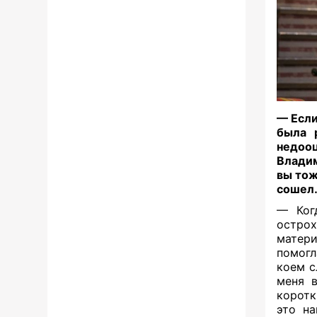
— Если
была 
недоо
Владим
вы тож
сошел
— Ког
острох
матери
помогл
коем с
меня в
коротк
это на