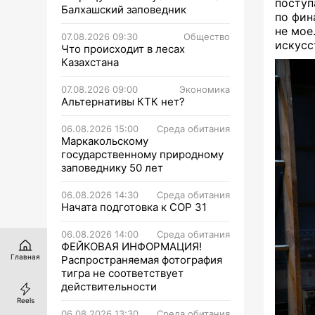
поступ
Балхашский заповедник
по фин
не мое
07.08.2026 09:30
Общество
искусс
Что происходит в лесах
Казахстана
07.08.2026 09:00
Экономика
Альтернативы КТК нет?
06.08.2026 15:00
Среда обитания
Маркакольскому
государственному природному
заповеднику 50 лет
06.08.2026 14:30
Среда обитания
Начата подготовка к СОР 31
06.08.2026 14:00
Среда обитания
ФЕЙКОВАЯ ИНФОРМАЦИЯ!
Главная
Распространяемая фотография
тигра не соответствует
действительности
Reels
06.08.2026 13:30
Среда обитания