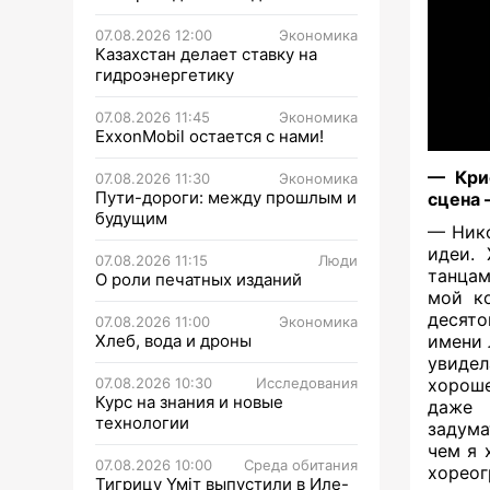
07.08.2026 12:00
Экономика
Казахстан делает ставку на
гидроэнергетику
07.08.2026 11:45
Экономика
ExxonMobil остается с нами!
— Крис
07.08.2026 11:30
Экономика
Пути-дороги: между прошлым и
сцена 
будущим
— Нико
идеи. 
07.08.2026 11:15
Люди
танцам
О роли печатных изданий
мой ко
десято
07.08.2026 11:00
Экономика
имени 
Хлеб, вода и дроны
увиде
хороше
07.08.2026 10:30
Исследования
Курс на знания и новые
даже 
технологии
задума
чем я 
07.08.2026 10:00
Среда обитания
хореог
Тигрицу Үміт выпустили в Иле-