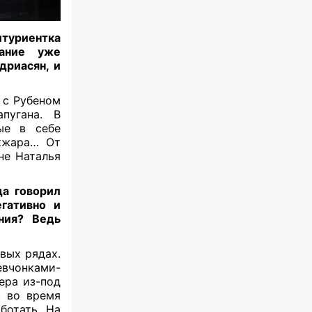
итуриентка
вание уже
дриасян, и
 с Рубеном
пугана. В
ые в себе
кжара… От
не Наталья
да говорил
егативно и
ния? Ведь
рвых рядах.
девчонками-
ера из-под
, во время
ботать. На