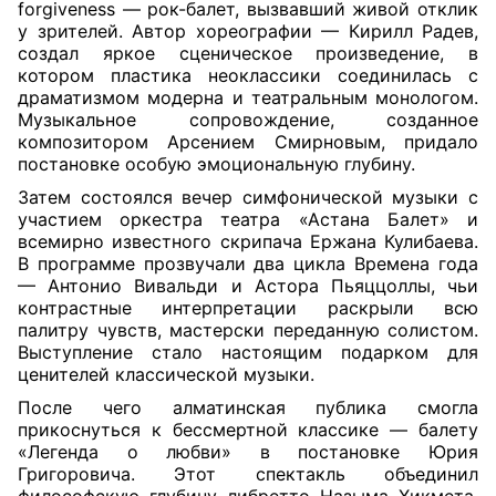
forgiveness — рок-балет, вызвавший живой отклик
у зрителей. Автор хореографии — Кирилл Радев,
создал яркое сценическое произведение, в
котором пластика неоклассики соединилась с
драматизмом модерна и театральным монологом.
Музыкальное сопровождение, созданное
композитором Арсением Смирновым, придало
постановке особую эмоциональную глубину.
Затем состоялся вечер симфонической музыки с
участием оркестра театра «Астана Балет» и
всемирно известного скрипача Ержана Кулибаева.
В программе прозвучали два цикла Времена года
— Антонио Вивальди и Астора Пьяццоллы, чьи
контрастные интерпретации раскрыли всю
палитру чувств, мастерски переданную солистом.
Выступление стало настоящим подарком для
ценителей классической музыки.
После чего алматинская публика смогла
прикоснуться к бессмертной классике — балету
«Легенда о любви» в постановке Юрия
Григоровича. Этот спектакль объединил