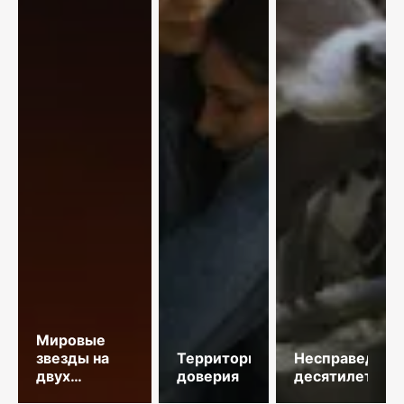
Мировые
звезды на
Территория
Несправедлив
двух
доверия
десятилетий
площадках