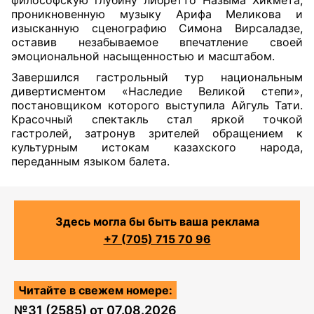
философскую глубину либретто Назыма Хикмета,
проникновенную музыку Арифа Меликова и
изысканную сценографию Симона Вирсаладзе,
оставив незабываемое впечатление своей
эмоциональной насыщенностью и масштабом.
Завершился гастрольный тур национальным
дивертисментом «Наследие Великой степи»,
постановщиком которого выступила Айгуль Тати.
Красочный спектакль стал яркой точкой
гастролей, затронув зрителей обращением к
культурным истокам казахского народа,
переданным языком балета.
Здесь могла бы быть ваша реклама
+7 (705) 715 70 96
Читайте в свежем номере:
№
31 (2585)
от
07.08.2026