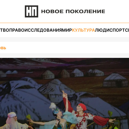
ТВО
ПРАВО
ИССЛЕДОВАНИЯ
МИР
КУЛЬТУРА
ЛЮДИ
СПОРТ
С
овь