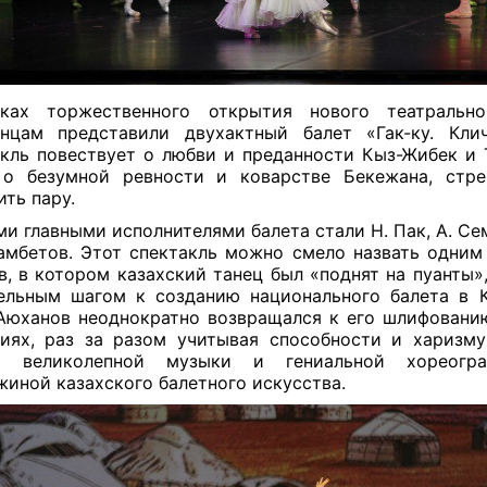
ках торжественного открытия нового театрально
нцам представили двухактный балет «Гак-ку. Кли
кль повествует о любви и преданности Кыз-Жибек и Т
 о безумной ревности и коварстве Бекежана, стре
ить пару.
и главными исполнителями балета стали Н. Пак, А. Сем
мбетов. Этот спектакль можно смело назвать одним
в, в котором казахский танец был «поднят на пуанты»,
ельным шагом к созданию национального балета в К
Аюханов неоднократно возвращался к его шлифовани
иях, раз за разом учитывая способности и харизму
м великолепной музыки и гениальной хореогр
иной казахского балетного искусства.