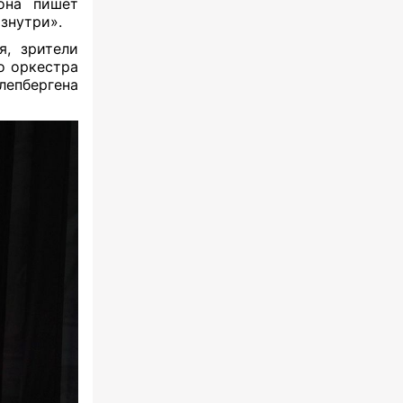
она пишет
знутри».
я, зрители
о оркестра
епбергена