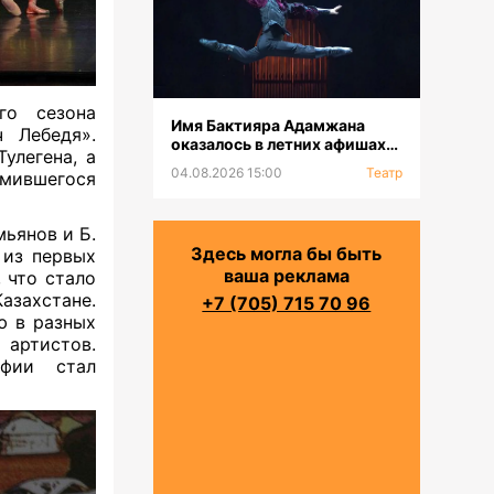
го сезона
Имя Бактияра Адамжана
ч Лебедя».
оказалось в летних афишах
улегена, а
на всех континентах
04.08.2026 15:00
Театр
мившегося
ьянов и Б.
Здесь могла бы быть
 из первых
ваша реклама
 что стало
азахстане.
+7 (705) 715 70 96
ю в разных
 артистов.
афии стал