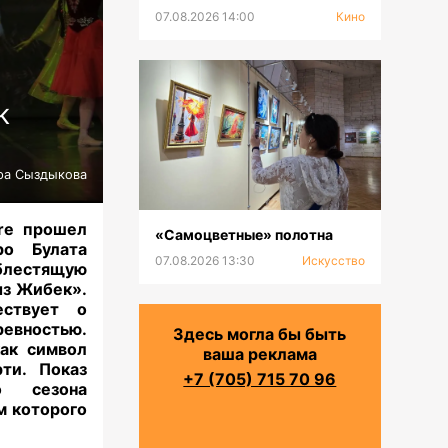
07.08.2026 14:00
Кино
К
ра Сыздыкова
tre прошел
«Самоцветные» полотна
ро Булата
07.08.2026 13:30
Искусство
блестящую
ыз Жибек».
ествует о
евностью.
Здесь могла бы быть
как символ
ваша реклама
ти. Показ
+7 (705) 715 70 96
о сезона
м которого