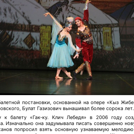
алетной постановки, основанной на опере «Кыз Жибе
овского, Булат Газизович вынашивал более сорока лет
 к балету «Гак-ку. Клич Лебедя» в 2006 году со
а. Изначально она задумывала писать совершенно нов
анов попросил взять основную узнаваемую мелодию