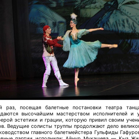
й раз, посещая балетные постановки театра танца
ждаются высочайшим мастерством исполнителей и у
ерой эстетики и грации, которую привил своим учен
в. Ведущие солисты труппы продолжают дело велико
ководством главного балетмейстера Гульфиды Гафуров
авные партии исполнили: Айнур Мукашева — Кыз Жи