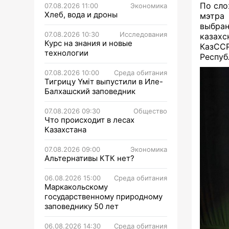
По сло
07.08.2026 11:00
Экономика
Хлеб, вода и дроны
мэтра 
выбра
07.08.2026 10:30
Исследования
казахс
Курс на знания и новые
КазССР
технологии
Респуб
07.08.2026 10:00
Среда обитания
Тигрицу Үміт выпустили в Иле-
Балхашский заповедник
07.08.2026 09:30
Общество
Что происходит в лесах
Казахстана
07.08.2026 09:00
Экономика
Альтернативы КТК нет?
06.08.2026 15:00
Среда обитания
Маркакольскому
государственному природному
заповеднику 50 лет
06.08.2026 14:30
Среда обитания