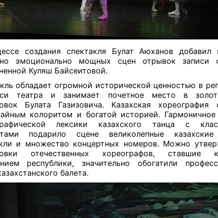
цессе создания спектакля Булат Аюханов добавил 
нно эмоционально мощных сцен отрывок записи 
ненной Куляш Байсеитовой.
кль обладает огромной исторической ценностью в ре
иси театра и занимает почетное место в золо
овок Булата Газизовича. Казахская хореография 
айным колоритом и богатой историей. Гармоничное
графической лексики казахского танца с клас
нтами подарило сцене великолепные казахские
кли и множество концертных номеров. Можно утвер
новки отечественных хореографов, ставшие к
янием республики, значительно обогатили професс
казахстанского балета.