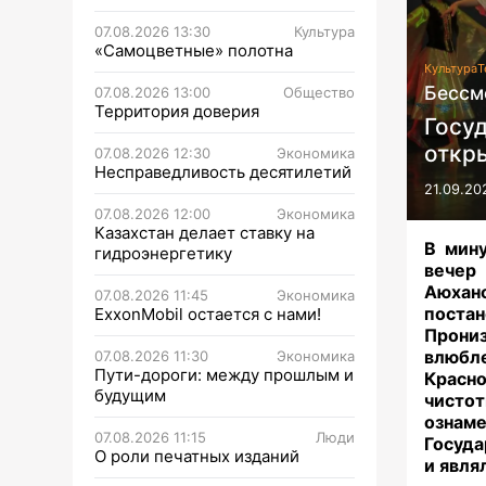
07.08.2026 13:30
Культура
«Самоцветные» полотна
Культура
Т
Бессм
07.08.2026 13:00
Общество
Территория доверия
Госу
откр
07.08.2026 12:30
Экономика
Несправедливость десятилетий
21.09.20
07.08.2026 12:00
Экономика
Казахстан делает ставку на
В мину
гидроэнергетику
вечер
Аюхан
07.08.2026 11:45
Экономика
постан
ExxonMobil остается с нами!
Прони
влюбл
07.08.2026 11:30
Экономика
Пути-дороги: между прошлым и
Красно
будущим
чисто
ознам
07.08.2026 11:15
Люди
Госуда
О роли печатных изданий
и явля