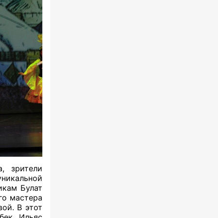
, зрители
никальной
икам Булат
го мастера
ой. В этот
бек, Ильяс