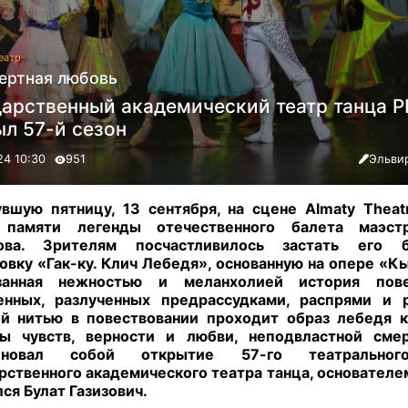
еатр
ертная любовь
дарственный академический театр танца Р
ыл 57-й сезон
24 10:30
951
Эльви
вшую пятницу, 13 сентября, на сцене Almaty Thea
 памяти легенды отечественного балета маэст
ова. Зрителям посчастливилось застать его 
овку «Гак-ку. Клич Лебедя», основанную на опере «К
занная нежностью и меланхолией история пов
енных, разлученных предрассудками, распрями и р
й нитью в повествовании проходит образ лебедя 
ты чувств, верности и любви, неподвластной смер
еновал собой открытие 57-го театральног
рственного академического театра танца, основателе
лся Булат Газизович.