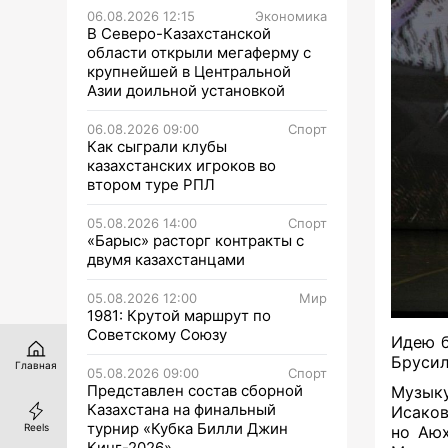
06.08.2026 12:15
Экономика
В Северо-Казахстанской
области открыли мегаферму с
крупнейшей в Центральной
Азии доильной установкой
06.08.2026 09:00
Спорт
Как сыграли клубы
казахстанских игроков во
втором туре РПЛ
05.08.2026 14:00
Спорт
«Барыс» расторг контракты с
двумя казахстанцами
05.08.2026 12:00
Мир
1981: Крутой маршрут по
Советскому Союзу
Идею б
Брусил
Главная
05.08.2026 09:00
Спорт
Представлен состав сборной
Музыку
Казахстана на финальный
Исаков
турнир «Кубка Билли Джин
Reels
но Аюх
Кинг-2026»