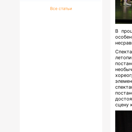
Все статьи
В про
особе
несрав
Спекта
летоп
постан
необыч
хорео
элеме
спекта
поста
досто
сцену 