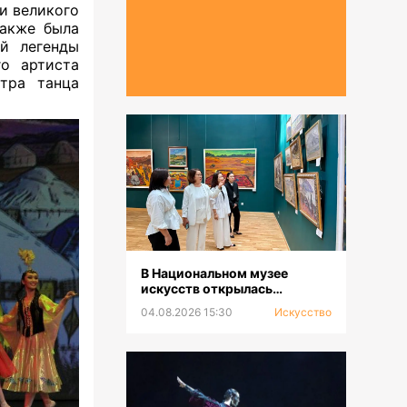
и великого
также была
й легенды
го артиста
атра танца
В Национальном музее
искусств открылась
выставка к 100-летию Сахи
04.08.2026 15:30
Искусство
Романова