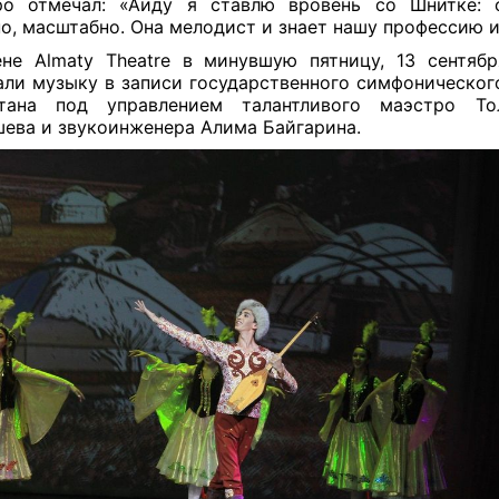
ро отмечал: «Аиду я ставлю вровень со Шнитке: 
о, масштабно. Она мелодист и знает нашу профессию и
не Almaty Theatre в минувшую пятницу, 13 сентябр
ли музыку в записи государственного симфоническог
стана под управлением талантливого маэстро Тол
ева и звукоинженера Алима Байгарина.