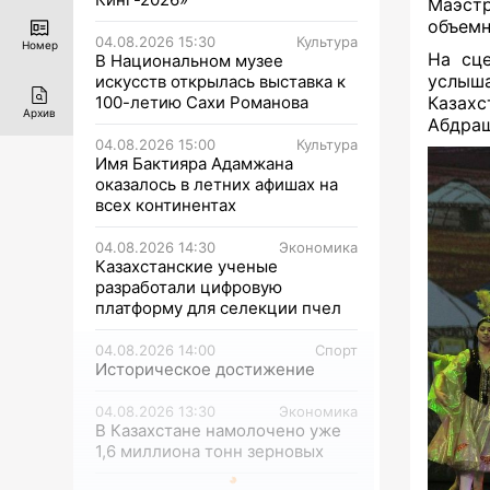
Маэст
объемн
04.08.2026 15:30
Культура
Номер
На сце
В Национальном музее
услыша
искусств открылась выставка к
100-летию Сахи Романова
Казах
Архив
Абдраш
04.08.2026 15:00
Культура
Имя Бактияра Адамжана
оказалось в летних афишах на
всех континентах
04.08.2026 14:30
Экономика
Казахстанские ученые
разработали цифровую
платформу для селекции пчел
04.08.2026 14:00
Спорт
Историческое достижение
04.08.2026 13:30
Экономика
В Казахстане намолочено уже
1,6 миллиона тонн зерновых