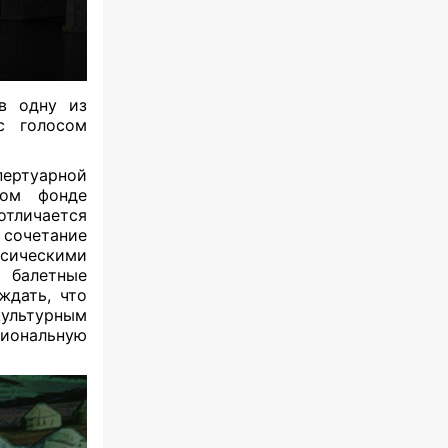
в одну из
с голосом
пертуарной
том фонде
отличается
 сочетание
сическими
 балетные
ждать, что
ультурным
иональную