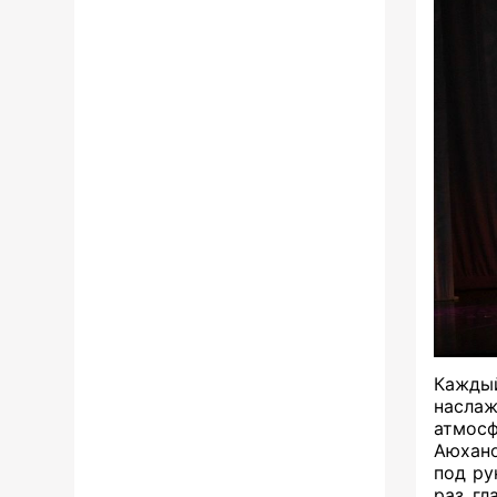
Кажды
насла
атмосф
Аюхано
под ру
раз гл