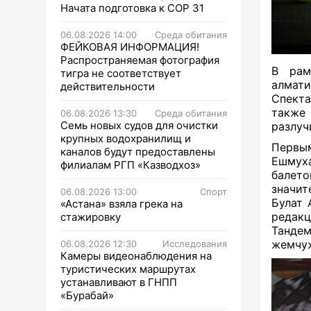
Начата подготовка к СОР 31
06.08.2026 14:00
Среда обитания
ФЕЙКОВАЯ ИНФОРМАЦИЯ!
Распространяемая фотография
В рам
тигра не соответствует
алмати
действительности
Спекта
также
06.08.2026 13:30
Среда обитания
Семь новых судов для очистки
разлуч
крупных водохранилищ и
Первым
каналов будут предоставлены
Ешмуха
филиалам РГП «Казводхоз»
балето
значит
06.08.2026 13:00
Спорт
Булат 
«Астана» взяла грека на
редакц
стажировку
Танде
жемчуж
06.08.2026 12:30
Исследования
Камеры видеонаблюдения на
туристических маршрутах
устанавливают в ГНПП
«Бурабай»