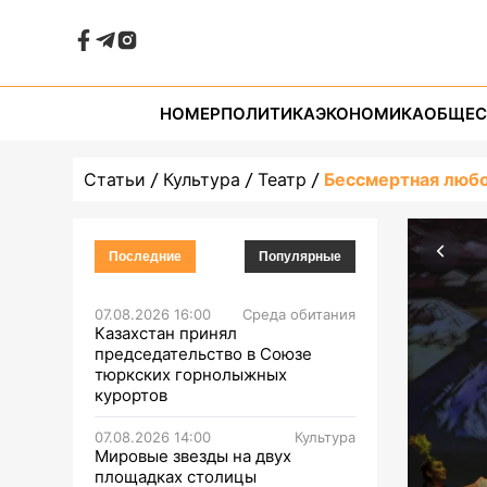
НОМЕР
ПОЛИТИКА
ЭКОНОМИКА
ОБЩЕС
Статьи
Культура
Театр
Бессмертная люб
Последние
Популярные
07.08.2026 16:00
Среда обитания
Казахстан принял
председательство в Союзе
тюркских горнолыжных
курортов
07.08.2026 14:00
Культура
Мировые звезды на двух
площадках столицы