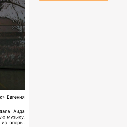
к» Евгения
.
здала Аида
ую музыку,
 из оперы.