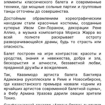
элементы классического балета и современные
техники, где мощные сольные партии и групповые
танцы отточены до совершенства.
Достойным обрамлением хореографическим
находкам стали красочные костюмы, созданные
кутюрье Ивом Сен-Лораном, декорации Рене
Аллио, а музыка композитора Мориса Жарра во
всей полноте раскрывает остроту
разворачивающейся драмы, будь то страсть или
опасность.
Балет построен на игре контрастов: красоты и
уродства, знания и невежества, добра и зла,
бескорыстия и алчности, беззаветной любви,
преданной дружбы и вожделения.
Так, Квазимодо артиста балета Бактияра
Адамжана рукоплескали в Риме и Новосибирске,
где казахстанского премьера назвали «одним из
ярчайших артистов современной балетной сцены»,
а Фебу Армана Уразова дарили овации зрители
Токио.