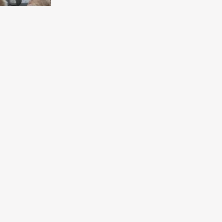
ведливость
летий