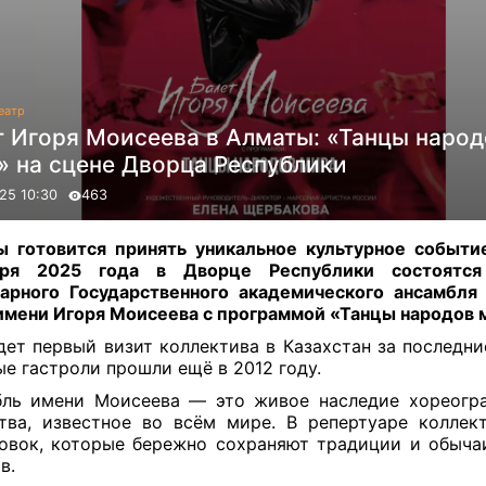
еатр
т Игоря Моисеева в Алматы: «Танцы народ
» на сцене Дворца Республики
25 10:30
463
 готовится принять уникальное культурное событи
бря 2025 года в Дворце Республики состоятся
арного Государственного академического ансамбля
имени Игоря Моисеева с программой «Танцы народов 
дет первый визит коллектива в Казахстан за последни
е гастроли прошли ещё в 2012 году.
ль имени Моисеева — это живое наследие хореогр
тва, известное во всём мире. В репертуаре коллек
овок, которые бережно сохраняют традиции и обыча
в.