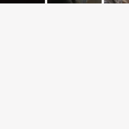
ые звезды на
 площадках
Территория
Неспра
ицы
доверия
десяти