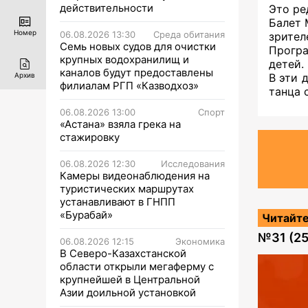
действительности
Это ре
Балет 
Номер
06.08.2026 13:30
Среда обитания
зрител
Семь новых судов для очистки
Прогр
крупных водохранилищ и
детей.
каналов будут предоставлены
В эти 
Архив
филиалам РГП «Казводхоз»
танца 
06.08.2026 13:00
Спорт
«Астана» взяла грека на
стажировку
06.08.2026 12:30
Исследования
Камеры видеонаблюдения на
туристических маршрутах
устанавливают в ГНПП
«Бурабай»
Читайте
№
31 (2
06.08.2026 12:15
Экономика
В Северо-Казахстанской
области открыли мегаферму с
крупнейшей в Центральной
Азии доильной установкой