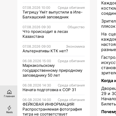
Каждое
07.08.2026 10:00
Среда обитания
костю
Тигрицу Үміт выпустили в Иле-
соедин
Балхашский заповедник
Зрител
плясок
07.08.2026 09:30
Общество
Что происходит в лесах
На сце
Казахстана
каждо
настоя
07.08.2026 09:00
Экономика
разные
Альтернативы КТК нет?
Гастр
06.08.2026 15:00
Среда обитания
искусс
Маркакольскому
станов
государственному природному
зрител
заповеднику 50 лет
Когда 
06.08.2026 14:30
Среда обитания
Дворец
Начата подготовка к СОР 31
29 и 3
Главная
Начало
06.08.2026 14:00
Среда обитания
Билеты
ФЕЙКОВАЯ ИНФОРМАЦИЯ!
Распространяемая фотография
Почему
Reels
тигра не соответствует