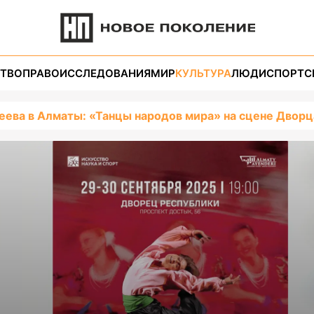
ТВО
ПРАВО
ИССЛЕДОВАНИЯ
МИР
КУЛЬТУРА
ЛЮДИ
СПОРТ
С
еева в Алматы: «Танцы народов мира» на сцене Двор