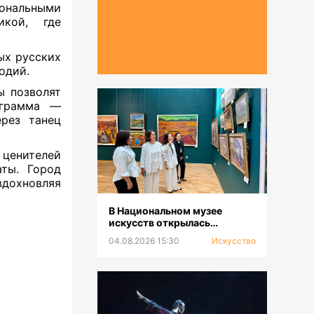
иональными
икой, где
ых русских
одий.
ы позволят
ограмма —
ерез танец
ценителей
аты. Город
вдохновляя
В Национальном музее
искусств открылась
выставка к 100-летию Сахи
04.08.2026 15:30
Искусство
Романова