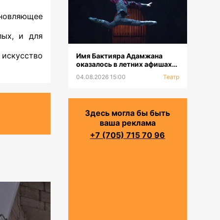
хновляющее
ых, и для
 искусство
Имя Бактияра Адамжана
оказалось в летних афишах
на всех континентах
04.08.2026 15:00
Театр
Здесь могла бы быть
ваша реклама
+7 (705) 715 70 96