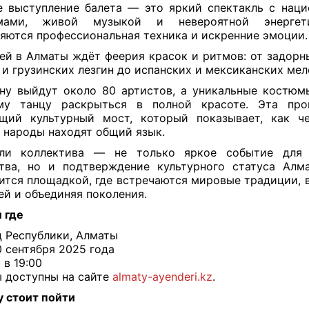
 выступление балета — это яркий спектакль с нац
мами, живой музыкой и невероятной энергет
яются профессиональная техника и искренние эмоции.
ей в Алматы ждёт феерия красок и ритмов: от задорн
 и грузинских лезгин до испанских и мексиканских мел
ну выйдут около 80 артистов, а уникальные костюм
му танцу раскрыться в полной красоте. Эта пр
щий культурный мост, который показывает, как ч
 народы находят общий язык.
оли коллектива — не только яркое событие для 
тва, но и подтверждение культурного статуса Алм
ится площадкой, где встречаются мировые традиции, 
ей и объединяя поколения.
и где
 Республики, Алматы
0 сентября 2025 года
 в 19:00
 доступны на сайте
almaty-ayenderi.kz
.
 стоит пойти