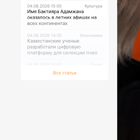
04.08.2026 15:00
Культура
Имя Бактияра Адамжана
оказалось в летних афишах на
всех континентах
04.08.2026 14:30
Экономика
Казахстанские ученые
разработали цифровую
платформу для селекции пчел
04.08.2026 14:00
Спорт
Историческое достижение
Все статьи
04.08.2026 13:30
Экономика
В Казахстане намолочено уже
1,6 миллиона тонн зерновых
04.08.2026 13:00
Среда обитания
Данные по более 23 тысячам
водным объектам оцифрованы
и включены в Национальную
информационную систему
водных ресурсов