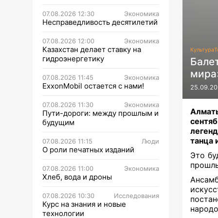
07.08.2026 12:30
Экономика
Несправедливость десятилетий
07.08.2026 12:00
Экономика
Казахстан делает ставку на
Культура
Т
гидроэнергетику
Бале
мира
07.08.2026 11:45
Экономика
ExxonMobil остается с нами!
25.09.20
07.08.2026 11:30
Экономика
Алматы
Пути-дороги: между прошлым и
сентя
будущим
легенд
танца 
07.08.2026 11:15
Люди
О роли печатных изданий
Это бу
прошлы
07.08.2026 11:00
Экономика
Хлеб, вода и дроны
Ансамб
искусс
07.08.2026 10:30
Исследования
постан
Курс на знания и новые
народо
технологии