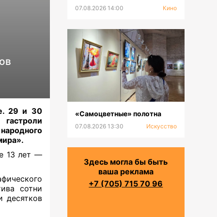
07.08.2026 14:00
Кино
ов
е. 29 и 30
«Самоцветные» полотна
 гастроли
07.08.2026 13:30
Искусство
 народного
мира».
е 13 лет —
Здесь могла бы быть
ваша реклама
афического
+7 (705) 715 70 96
тива сотни
и десятков