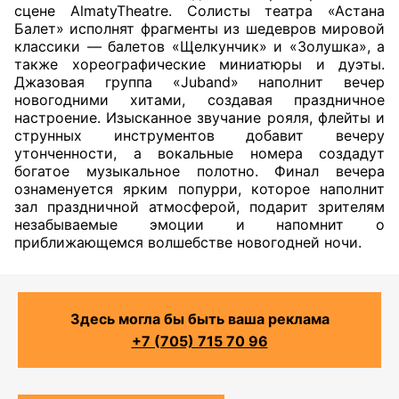
сцене
AlmatyTheatre
. Солисты театра «Астана
Балет» исполнят фрагменты из шедевров мировой
классики — балетов «Щелкунчик» и «Золушка», а
также хореографические миниатюры и дуэты.
Джазовая группа «
Juband
» наполнит вечер
новогодними хитами, создавая праздничное
настроение. Изысканное звучание рояля, флейты и
струнных инструментов добавит вечеру
утонченности, а вокальные номера создадут
богатое музыкальное полотно. Финал вечера
ознаменуется ярким попурри, которое наполнит
зал праздничной атмосферой, подарит зрителям
незабываемые эмоции и напомнит о
приближающемся волшебстве новогодней ночи.
Здесь могла бы быть ваша реклама
+7 (705) 715 70 96