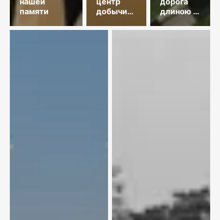
нашей
центр
дорога
памяти
добычи
длиною в
меди
35 лет