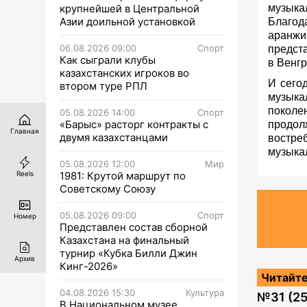
крупнейшей в Центральной
музыка
Азии доильной установкой
Благод
аранжи
06.08.2026 09:00
Спорт
предст
Как сыграли клубы
в Венгр
казахстанских игроков во
И сего
втором туре РПЛ
музыка
поколе
05.08.2026 14:00
Спорт
«Барыс» расторг контракты с
продол
Главная
двумя казахстанцами
востре
музыка
05.08.2026 12:00
Мир
1981: Крутой маршрут по
Reels
Советскому Союзу
05.08.2026 09:00
Спорт
Номер
Представлен состав сборной
Казахстана на финальный
турнир «Кубка Билли Джин
Архив
Кинг-2026»
Читайте
04.08.2026 15:30
Культура
№
31 (2
В Национальном музее