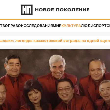
ТВО
ПРАВО
ИССЛЕДОВАНИЯ
МИР
КУЛЬТУРА
ЛЮДИ
СПОРТ
С
лык»: легенды казахстанской эстрады на одной сцен