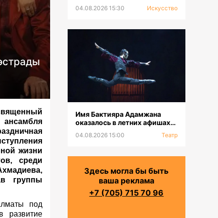
выставка к 100-летию Сахи
04.08.2026 15:30
Искусство
Романова
эстрады
священный
Имя Бактияра Адамжана
 ансамбля
оказалось в летних афишах
на всех континентах
аздничная
04.08.2026 15:00
Театр
ыступления
рной жизни
ов, среди
хмадиева,
Здесь могла бы быть
ав группы
ваша реклама
+7 (705) 715 70 96
Алматы под
в развитие