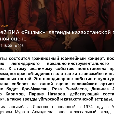
узыка
ей ВИА «Яшлык»: легенды казахстанской 
дной сцене
24 18:00
996
аты состоится грандиозный юбилейный концерт, по
тию легендарного вокально-инструментального
к». К этому значимому событию подготовлена пр
мма, которая объединяет золотые хиты ансамбля и в
шенных гостей. Это неординарное событие в культу
стана соберет на одной сцене величайших артист
ых будут Дос-Мукасан, Роза Рымбаева, Дильназ А
р Каримов, Парвиз Назаров, действующий сост
», а также звезды уйгурской и казахстанской эстрады.
им, ансамбль «Яшлык», основанный в 1974 году в 
дством Мурата Ахмадиева, внес колоссальный вклад 