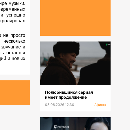
ире музыки.
овременных
 и успешно
стролировал
 не просто
 несколько
 звучание и
ь остается
ций и новых
Полюбившийся сериал
имеет продолжение
03.08.2026 12:30
Афиша