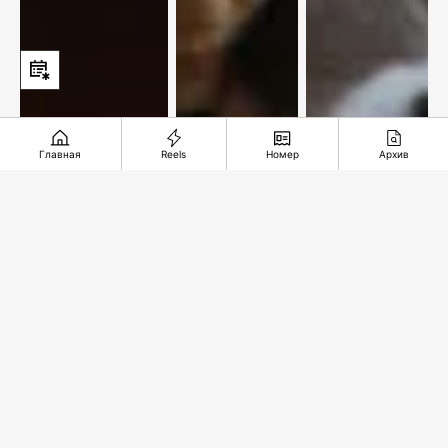
Главная
Reels
Номер
Архив