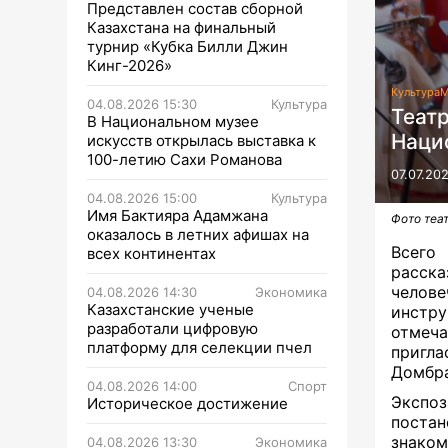
Представлен состав сборной
Казахстана на финальный
турнир «Кубка Билли Джин
Кинг-2026»
Культура
М
04.08.2026 15:30
Культура
Театр
В Национальном музее
Наци
искусств открылась выставка к
100-летию Сахи Романова
07.07.20
04.08.2026 15:00
Культура
Имя Бактияра Адамжана
Фото теа
оказалось в летних афишах на
Всего
всех континентах
расск
челов
04.08.2026 14:30
Экономика
Казахстанские ученые
инстру
разработали цифровую
отмеча
платформу для селекции пчел
пригла
Домбра
04.08.2026 14:00
Спорт
Экспо
Историческое достижение
постан
знаком
04.08.2026 13:30
Экономика