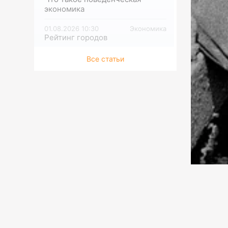
экономика
01.08.2026 10:30
Экономика
Рейтинг городов
01.08.2026 10:00
Экономика
Все статьи
Цена разумности
01.08.2026 09:30
Исследования
Hold my kumys
01.08.2026 09:00
Мир
Где сила, брат? Европа в огне.
Опасно: «марафон оргазмов»