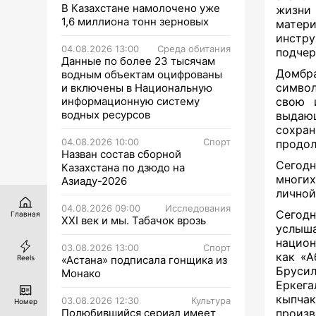
В Казахстане намолочено уже
жизни
1,6 миллиона тонн зерновых
матери
инстр
04.08.2026 13:00
Среда обитания
подчер
Данные по более 23 тысячам
Домбра
водным объектам оцифрованы
символ
и включены в Национальную
информационную систему
свою 
водных ресурсов
выдаю
сохра
04.08.2026 10:00
Спорт
продол
Назван состав сборной
Сегодн
Казахстана по дзюдо на
многих
Азиаду-2026
личной
04.08.2026 09:00
Исследования
Сегод
Главная
XXI век и мы. Табачок врозь
услыша
национ
03.08.2026 13:00
Спорт
как «А
Reels
«Астана» подписала гонщика из
Брусил
Монако
Еркега
кыпчак
03.08.2026 12:30
Культура
Номер
Полюбившийся сериал имеет
произв