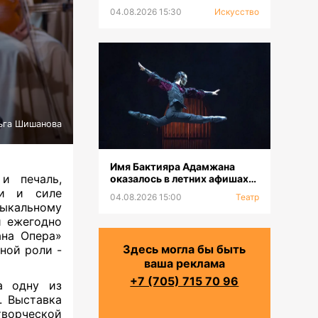
выставка к 100-летию Сахи
04.08.2026 15:30
Искусство
Романова
ьга Шишанова
Имя Бактияра Адамжана
и печаль,
оказалось в летних афишах
на всех континентах
ли и силе
04.08.2026 15:00
Театр
ыкальному
й ежегодно
ана Опера»
Здесь могла бы быть
ной роли -
ваша реклама
+7 (705) 715 70 96
а одну из
. Выставка
творческой