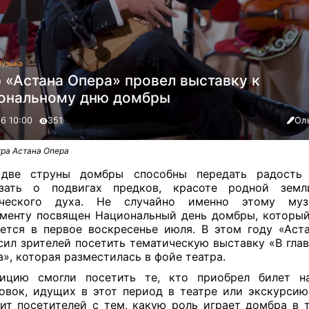
узыка
 «Астана Опера» провел выставку к
ональному дню домбры
26 10:00
351
Ол
тра Астана Опера
 две струны домбры способны передать радость 
азать о подвигах предков, красоте родной зем
еческого духа. Не случайно именно этому муз
менту посвящен Национальный день домбры, которы
ется в первое воскресенье июля. В этом году «Аст
сил зрителей посетить тематическую выставку «В глав
», которая разместилась в фойе театра.
зицию смогли посетить те, кто приобрел билет н
овок, идущих в этот период в театре или экскурсию
ит посетителей с тем, какую роль играет домбра в 