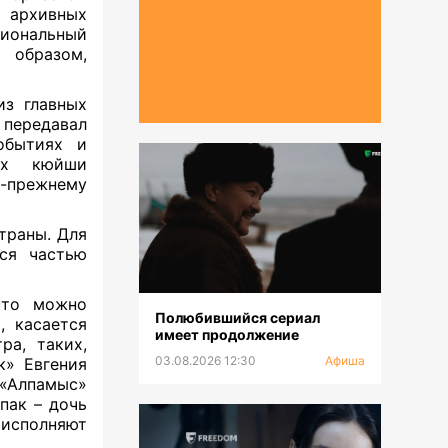
 архивных
циональный
образом,
из главных
 передавал
обытиях и
ных кюйши
-прежнему
страны. Для
тся частью
сто можно
Полюбившийся сериал
, касается
имеет продолжение
ра, таких,
03.08.2026 12:30
Афиша
к» Евгения
 «Алпамыс»
пак – дочь
 исполняют