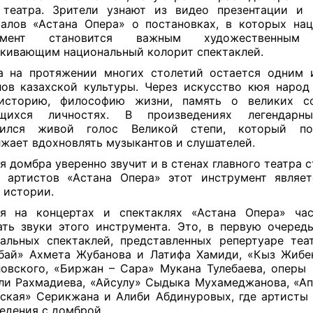
 театра. Зрители узнают из видео презентации и
алов «Астана Опера» о постановках, в которых на
умент становится важным художественным 
кивающим национальный колорит спектаклей.
 на протяжении многих столетий остается одним 
ов казахской культуры. Через искусство кюя народ
историю, философию жизни, память о великих с
щихся личностях. В произведениях легендар
нился живой голос Великой степи, который по
жает вдохновлять музыкантов и слушателей.
я домбра уверенно звучит и в стенах главного театра 
 артистов «Астана Опера» этот инструмент являе
 истории.
ня на концертах и спектаклях «Астана Опера» ча
ть звуки этого инструмента. Это, в первую очередь
альных спектаклей, представленных репертуаре теат
бай» Ахмета Жубанова и Латифа Хамиди, «Кыз Жибе
овского, «Биржан – Сара» Мукана Тулебаева, оперы
ли Рахмадиева, «Айсулу» Сыдыка Мухамеджанова, «Ап
ская» Серикжана и Алиби Абдинуровых, где артисты
едения с домброй.