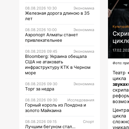
08.08.2026 10:30
Экономика
Железная дорога длиною в 35
лет
Культура
М
08.08.2026 10:00
Экономика
Скри
Аэропорт Алматы станет
цикл
привлекательнее
17.02.20
08.08.2026 09:45
Экономика
Bloomberg: Украина обещала
США не атаковать
Фото: пр
инфраструктуру КТК в Черном
Театр
море
цикл
звуках
08.08.2026 09:30
Экономика
Торг за недра
скрипа
рефор
08.08.2026 09:30
Исследования
возмож
Горный король из Лондона и
Центр
золото Майкаина
цикла
сложно
08.08.2026 09:15
Спорт
Лучшим бегуном стал…
уникал