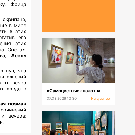
ку, Фрица
 скрипача,
ние в мире
ать в этих
гатив его
ения этих
а Опера»:
на
,
Асель
ркнул, что
нительский
этот вечер
ых средств
«Самоцветные» полотна
07.08.2026 13:30
Искусство
кая поэма»
 сочинений
и вечера:
н
.