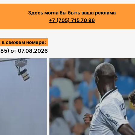
Здесь могла бы быть ваша реклама
+7 (705) 715 70 96
 в свежем номере:
585)
от
07.08.2026