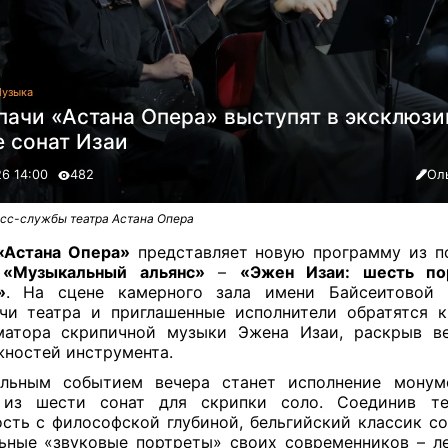
узыка
пачи «Астана Опера» выступят в эксклюз
е сонат Изаи
26 14:00
482
Ол
есс-службы театра Астана Опера
«Астана Опера»
представляет новую программу из п
а
«Музыкальный альянс»
–
«Эжен Изаи: шесть по
»
. На сцене камерного зала имени Байсеитовой 
чи театра и приглашенные исполнители обратятся 
матора скрипичной музыки Эжена Изаи, раскрыв ве
ностей инструмента.
альным событием вечера станет исполнение монуме
 из шести сонат для скрипки соло. Соединив те
сть с философской глубиной, бельгийский классик со
ьные «звуковые портреты» своих современников – л