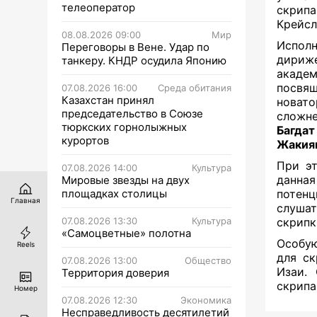
телеоператор
скрип
Крейсл
08.08.2026 09:00
Мир
Исполн
Переговоры в Вене. Удар по
дириже
танкеру. КНДР осудила Японию
академ
посвя
07.08.2026 16:00
Среда обитания
Казахстан принял
новат
председательство в Союзе
сложн
тюркских горнолыжных
Багда
курортов
Жакия
При эт
07.08.2026 14:00
Культура
данная
Мировые звезды на двух
площадках столицы
потенц
Главная
слушат
07.08.2026 13:30
Культура
скрипк
«Самоцветные» полотна
Особу
Reels
для ск
07.08.2026 13:00
Общество
Изаи.
Территория доверия
скрип
Номер
07.08.2026 12:30
Экономика
Несправедливость десятилетий