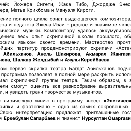
ачей: Йожефа Сигети, Жака Тибо, Джордже Энес
ера, Матье Крикбома и Мануэля Кироги.
ение полного цикла сонат выдающегося композитора,
ра и педагога Эжена Изаи – редкое и значимое явле
ической музыки. Композитору удалось аккумулиров
щениях весь опыт скрипичной школы прошлого, обо
орским языком своего времени. Мастерство прочт
ейших партитур продемонстрируют скрипачи «Астан
т Абильханов
,
Анель Шакирова
,
Акмарал Жангази
нова
,
Шалкар Желдыбай
и
Аяулы Керейбаева
.
ом первая скрипка театра Багдат Абильханов подче
 программа позволяет в полной мере раскрыть испол
иал скрипичной группы театра. Таким образом, в 
ели смогут оценить все разнообразие выразительн
и, и увидеть грани творчества музыкантов.
ю лирическую линию в программу внесет
«Элегичес
рипки и фортепиано – одно из самых сокровенных
 Свою интерпретацию предложат приглашенные гост
ач
Еркебулан Сапарбаев
и пианист
Нурсултан Омаргази