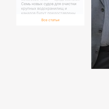
Семь новых судов для очистки
крупных водохранилищ и
каналов будут предоставлены
филиалам РГП «Казводхоз»
Все статьи
06.08.2026 13:00
Спорт
«Астана» взяла грека на
стажировку
06.08.2026 12:30
Исследования
Камеры видеонаблюдения на
туристических маршрутах
устанавливают в ГНПП
«Бурабай»