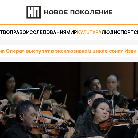
ТВО
ПРАВО
ИССЛЕДОВАНИЯ
МИР
КУЛЬТУРА
ЛЮДИ
СПОРТ
С
на Опера» выступят в эксклюзивном цикле сонат Изаи