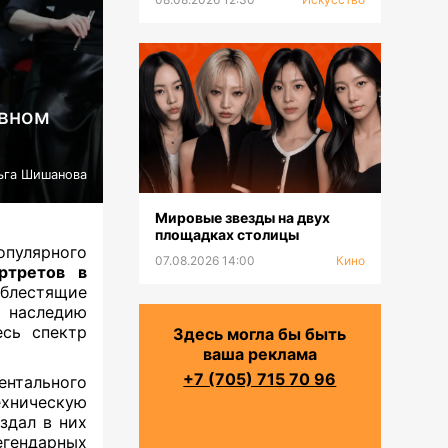
ивном
ьга Шишанова
Мировые звезды на двух
площадках столицы
опулярного
07.08.2026 14:00
Кино
ртретов в
блестящие
к наследию
сь спектр
Здесь могла бы быть
ваша реклама
+7 (705) 715 70 96
нтального
хническую
здал в них
егендарных