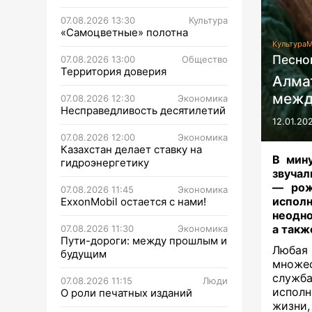
07.08.2026 13:30
Культура
«Самоцветные» полотна
Культура
М
Песно
07.08.2026 13:00
Общество
Территория доверия
Алма
межд
07.08.2026 12:30
Экономика
Несправедливость десятилетий
12.01.20
07.08.2026 12:00
Экономика
Казахстан делает ставку на
В мин
гидроэнергетику
звучал
— рож
07.08.2026 11:45
Экономика
испол
ExxonMobil остается с нами!
неодно
а такж
07.08.2026 11:30
Экономика
Пути-дороги: между прошлым и
Любая
будущим
множес
служба
07.08.2026 11:15
Люди
испол
О роли печатных изданий
жизни,