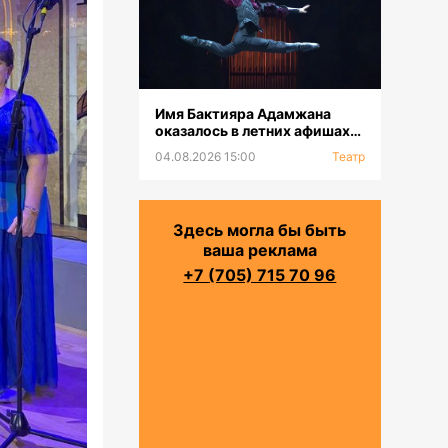
Имя Бактияра Адамжана
оказалось в летних афишах
на всех континентах
04.08.2026 15:00
Театр
Здесь могла бы быть
ваша реклама
+7 (705) 715 70 96