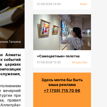
07.08.2026 14:00
Кино
алина Галкина
ах Алматы
«Самоцветные» полотна
ых событий
07.08.2026 13:30
Искусство
в церквях
омпозиции
ослужения,
Здесь могла бы быть
ваша реклама
полнением
и вечерней
+7 (705) 715 70 96
тургии при
а, правил
«Аллилуйа»