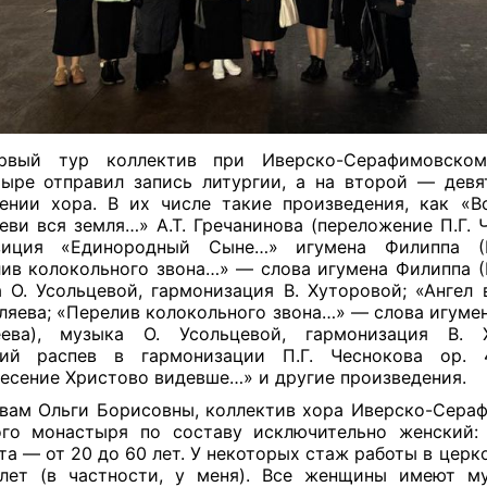
рвый тур коллектив при Иверско-Серафимовско
ыре отправил запись литургии, а на второй — девя
ении хора. В их числе такие произведения, как «В
еви вся земля…» А.Т. Гречанинова (переложение П.Г. Ч
зиция «Единородный Сыне…» игумена Филиппа (М
ив колокольного звона…» — слова игумена Филиппа (
 О. Усольцевой, гармонизация В. Хуторовой; «Ангел
аляева; «Перелив колокольного звона…» — слова игуме
еева), музыка О. Усольцевой, гармонизация В. Х
кий распев в гармонизации П.Г. Чеснокова o
есение Христово видевше…» и другие произведения.
вам Ольги Борисовны, коллектив хора Иверско-Сера
го монастыря по составу исключительно женский:
та — от 20 до 60 лет. У некоторых стаж работы в церк
лет (в частности, у меня). Все женщины имеют м