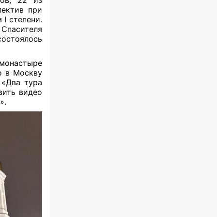
ов, 22 из
лектив при
I степени.
 Спасителя
состоялось
монастыре
о в Москву
 «Два тура
вить видео
».