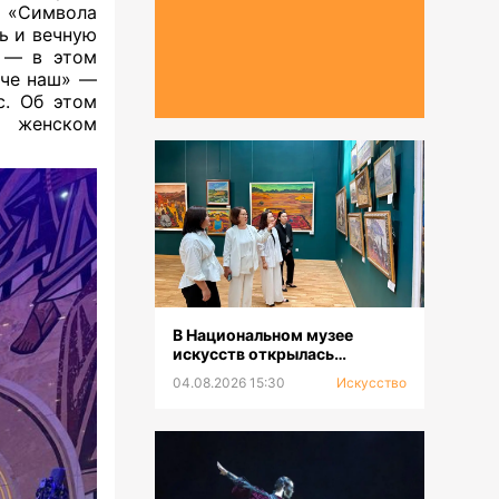
и «Символа
ь и вечную
» — в этом
тче наш» —
с. Об этом
м женском
В Национальном музее
искусств открылась
выставка к 100-летию Сахи
04.08.2026 15:30
Искусство
Романова