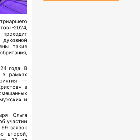
триаршего
ов»-2024,
с проходит
в духовной
ены такие
британия,
24 года. В
 в рамках
приятия —
Христов» в
смешанных
 мужских и
ыря Ольга
об участии
 99 заявок
о второй,