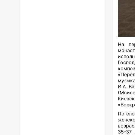
На пе
монаст
исполн
Господ
компо
«Перел
музыка
И.А. В
(Моис
Киевс
«Воскр
По сло
женско
возрас
35-37 