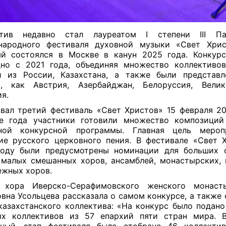
ктив недавно стал лауреатом I степени III Па
народного фестиваля духовной музыки «Свет Христ
й состоялся в Москве в канун 2025 года. Конкур
но с 2021 года, объединяя множество коллективо
и из России, Казахстана, а также были представл
ы, как Австрия, Азербайджан, Белоруссия, Велико
я.
вал третий фестиваль «Свет Христов» 15 февраля 20
ие года участники готовили множество композиций
ной конкурсной программы. Главная цель меро
ие русского церковного пения. В фестивале «Свет 
году были предусмотрены номинации для больших 
 малых смешанных хоров, ансамблей, монастырских,
жных хоров.
т хора Иверско-Серафимовского женского монаст
вна Усольцева рассказала о самом конкурсе, а также 
казахстанского коллектива: «На конкурс было подано
ых коллективов из 57 епархий пяти стран мира. В