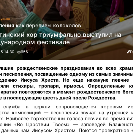
узыка
пения как переливы колоколов
тинский хор триумфально выступил на
ународном фестивале
25 14:30
656
Г
увшие рождественские празднования во всех храм
и песнопения, посвященные одному из самых значим
дению Иисуса Христа. Но еще накануне певчие 
няли стихиры, тропари, ирмосы. Определенные к
кратно повторяются в момент рождественского бог
е в последующие шесть дней после Рождества
.
 служба в церкви сопровождается хоровым ис
тва композиций — песнопения звучат на утренней 
х. Наиболее торжественны голоса певчих во время ли
нении «Во Царствии Твоем» — заповедей Блаженств
 данных нам Иисусом Христом. Поются троекратное 