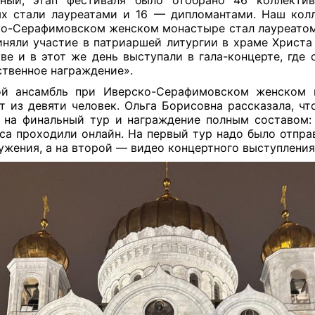
ьный, этап фестиваля было отобрано 46 коллектив
х стали лауреатами и 16 — дипломантами. Наш кол
о-Серафимовском женском монастыре стал лауреатом 
няли участие в патриаршей литургии в храме Христа
ве и в этот же день выступали в гала-концерте, где 
твенное награждение».
ой ансамбль при Иверско-Серафимовском женском 
т из девяти человек. Ольга Борисовна рассказала, чт
 на финальный тур и награждение полным составом:
са проходили онлайн. На первый тур надо было отпра
ужения, а на второй — видео концертного выступления