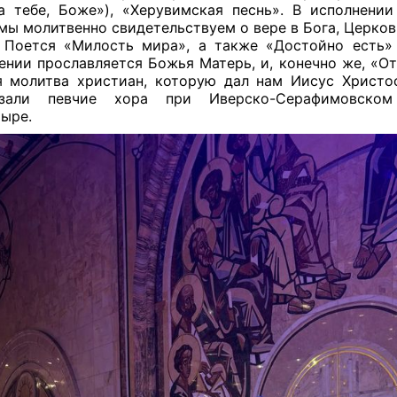
а тебе, Боже»), «Херувимская песнь». В исполнени
мы молитвенно свидетельствуем о вере в Бога, Церков
 Поется «Милость мира», а также «Достойно есть
ении прославляется Божья Матерь, и, конечно же, «О
я молитва христиан, которую дал нам Иисус Христо
азали певчие хора при Иверско-Серафимовско
ыре.