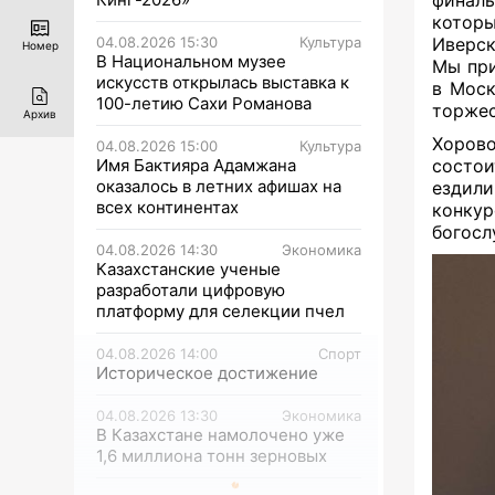
финал
которы
04.08.2026 15:30
Культура
Иверск
Номер
В Национальном музее
Мы при
искусств открылась выставка к
в Моск
100-летию Сахи Романова
торжес
Архив
Хоров
04.08.2026 15:00
Культура
Имя Бактияра Адамжана
состои
оказалось в летних афишах на
ездили
всех континентах
конкур
богосл
04.08.2026 14:30
Экономика
Казахстанские ученые
разработали цифровую
платформу для селекции пчел
04.08.2026 14:00
Спорт
Историческое достижение
04.08.2026 13:30
Экономика
В Казахстане намолочено уже
1,6 миллиона тонн зерновых