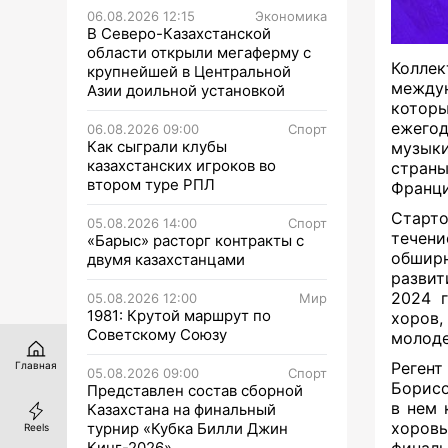
06.08.2026 12:15
Экономика
В Северо-Казахстанской
области открыли мегаферму с
Колле
крупнейшей в Центральной
между
Азии доильной установкой
которы
ежегод
06.08.2026 09:00
Спорт
Как сыграли клубы
музык
казахстанских игроков во
стран
втором туре РПЛ
Франци
Старто
05.08.2026 14:00
Спорт
течен
«Барыс» расторг контракты с
обшир
двумя казахстанцами
развит
2024 
05.08.2026 12:00
Мир
1981: Крутой маршрут по
хоров,
Советскому Союзу
молоде
Реген
Главная
05.08.2026 09:00
Спорт
Борисо
Представлен состав сборной
в нем 
Казахстана на финальный
хоров
турнир «Кубка Билли Джин
Reels
Кинг-2026»