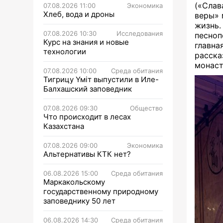
(«Слав
07.08.2026 11:00
Экономика
Хлеб, вода и дроны
веры» 
жизнь.
07.08.2026 10:30
Исследования
песноп
Курс на знания и новые
главна
технологии
расск
монаст
07.08.2026 10:00
Среда обитания
Тигрицу Үміт выпустили в Иле-
Балхашский заповедник
07.08.2026 09:30
Общество
Что происходит в лесах
Казахстана
07.08.2026 09:00
Экономика
Альтернативы КТК нет?
06.08.2026 15:00
Среда обитания
Маркакольскому
государственному природному
заповеднику 50 лет
06.08.2026 14:30
Среда обитания