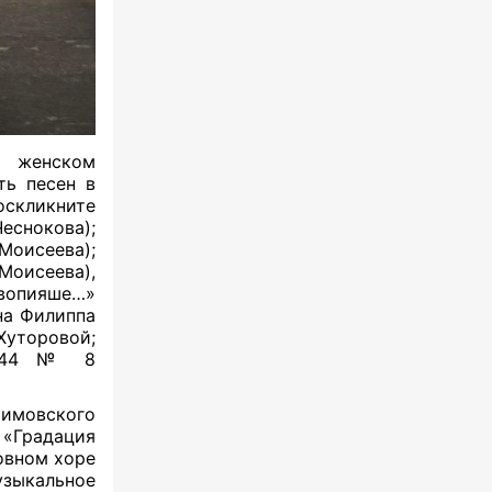
м женском
ть песен в
оскликните
еснокова);
оисеева);
Моисеева),
 вопияше…»
на Филиппа
уторовой;
p. 44 № 8
фимовского
 «Градация
овном хоре
узыкальное