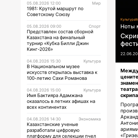
05.08.2026 12:00
Мир
1981: Крутой маршрут по
Советскому Союзу
Культура
М
Ноты 
05.08.2026 09:00
Спорт
Представлен состав сборной
Скри
Казахстана на финальный
фести
турнир «Кубка Билли Джин
Кинг-2026»
22.06.20
04.08.2026 15:30
Культура
В Национальном музее
Между
искусств открылась выставка к
цените
100-летию Сахи Романова
знамен
театра
04.08.2026 15:00
Культура
скрипа
Имя Бактияра Адамжана
оказалось в летних афишах на
Прогр
всех континентах
произв
Арканд
04.08.2026 14:30
Экономика
Антони
Казахстанские ученые
ариям
разработали цифровую
«Гризе
платформу для селекции пчел