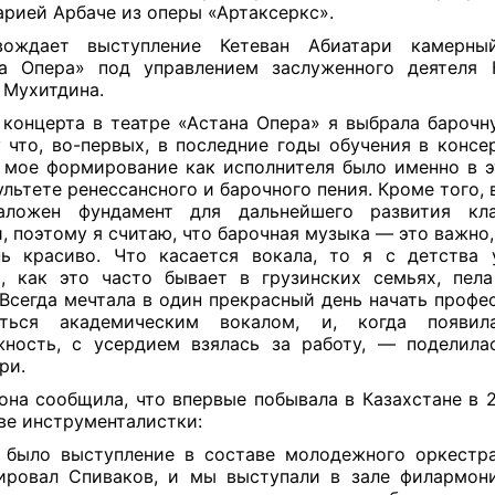
 арией Арбаче из оперы «Артаксеркс».
вождает выступление Кетеван Абиатари камерныи
а Опера» под управлением заслуженного деятеля 
 Мухитдина.
концерта в театре «Астана Опера» я выбрала барочн
 что, во-первых, в последние годы обучения в консе
 мое формирование как исполнителя было именно в 
ультете ренессансного и барочного пения. Кроме того, 
аложен фундамент для дальнейшего развития клас
, поэтому я считаю, что барочная музыка — это важно,
ь красиво. Что касается вокала, то я с детства 
, как это часто бывает в грузинских семьях, пел
 Всегда мечтала в один прекрасный день начать профе
аться академическим вокалом, и, когда появил
ность, c усердием взялась за работу, — поделила
ри.
она сообщила, что впервые побывала в Казахстане в 2
ве инструменталистки:
было выступление в составе молодежного оркестр
ровал Спиваков, и мы выступали в зале филармон