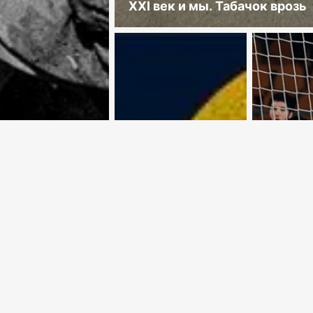
XXI век и мы. Табачок врозь