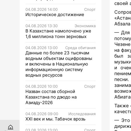
своей
04.08.2026 14:00
Спорт
Сопро
Историческое достижение
«Астан
Абзала
04.08.2026 13:30
Экономика
В Казахстане намолочено уже
— Для 
1,6 миллиона тонн зерновых
потому
Чезене
04.08.2026 13:00
Среда обитания
на фак
Данные по более 23 тысячам
был з
водным объектам оцифрованы
музыки
и включены в Национальную
и очен
информационную систему
пением
водных ресурсов
песни.
заним
04.08.2026 10:00
Спорт
возмож
Назван состав сборной
Абиата
Казахстана по дзюдо на
Азиаду-2026
Также 
качест
04.08.2026 09:00
Исследования
XXI век и мы. Табачок врозь
— Это 
дирижи
03.08.2026 13:00
Спорт