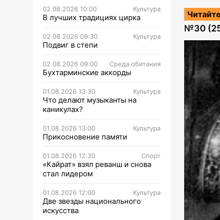
02.08.2026 10:00
Культура
Читайте
В лучших традициях цирка
№
30 (2
02.08.2026 09:30
Культура
Подвиг в степи
02.08.2026 09:00
Среда обитания
Бухтарминские аккорды
01.08.2026 13:30
Культура
Что делают музыканты на
каникулах?
01.08.2026 13:00
Культура
Прикосновение памяти
01.08.2026 12:30
Спорт
«Кайрат» взял реванш и снова
стал лидером
01.08.2026 12:00
Культура
Две звезды национального
искусства