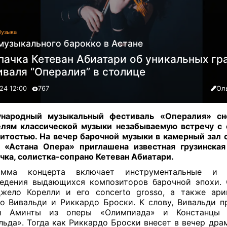
узыка
музыкального барокко в Астане
пачка Кетеван Абиатари об уникальных гр
валя “Опералия” в столице
24 12:00
767
Ол
народный музыкальный фестиваль «Опералия» сн
лям классической музыки незабываемую встречу с 
итостью. На вечер барочной музыки в камерный зал 
 «Астана Опера» приглашена известная грузинска
чка, солистка-сопрано Кетеван Абиатари
.
амма концерта включает инструментальные и 
едения выдающихся композиторов барочной эпохи.
жело Корелли и его concerto grosso, а также ар
о Вивальди и Риккардо Броски. К слову, Вивальди п
и Аминты из оперы «Олимпиада» и Констанцы
льда». Тогда как Риккардо Броски внесет в вечер дра