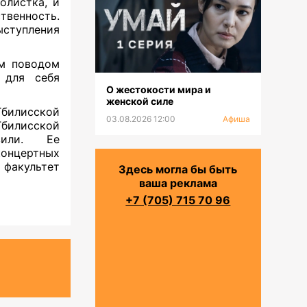
олистка, и
твенность.
ыступления
ым поводом
 для себя
О жестокости мира и
женской силе
билисской
03.08.2026 12:00
Афиша
билисской
вили. Ее
концертных
факультет
Здесь могла бы быть
ваша реклама
+7 (705) 715 70 96