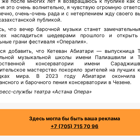
 же после многих лет я возвращаюсь к публике как с
ня это очень волнительно, я чувствую огромную ответс
нечно, очень-очень рада и с нетерпением жду своего в
казахстанской публикой.
ь, что вечер барочной музыки станет замечательн
сех насладиться шедеврами прошлого и открыть
ьные грани фестиваля «Опералия».
ся добавить, что Кетеван Абиатари — выпускница Т
льной музыкальной школы имени Палиашвили и Т
арственной консерватории имени Сараджиш
ительское мастерство покоряло зрителей на лучших 
дках мира. В 2023 году Абиатари окончила 
ансного и барочного пения консерватории в Чезене.
ресс-службы театра «Астана Опера»
Здесь могла бы быть ваша реклама
+7 (705) 715 70 96