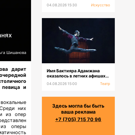
выставка к 100-летию Сахи
04.08.2026 15:30
Искусство
Романова
анях
ьга Шишанова
ова дарит
Имя Бактияра Адамжана
очередной
оказалось в летних афишах
столичного
на всех континентах
04.08.2026 15:00
Театр
я певица и
вокальные
Здесь могла бы быть
 Среди них
ваша реклама
ии из опер
+7 (705) 715 70 96
редставлен
 из оперы
матичность