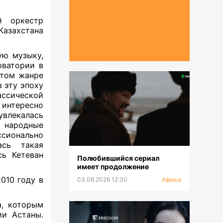
̆ оркестр
Казахстана
ую музыку,
рватории в
этом жанре
в эту эпоху
сической
 интересно
увлекалась
а народные
ссионально
ась такая
сь Кетеван
Полюбившийся сериал
имеет продолжение
010 году в
03.08.2026 12:30
Афиша
а, которым
ии Астаны.