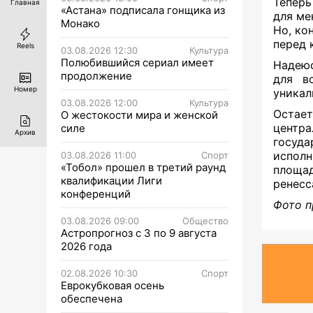
Теперь
Главная
«Астана» подписала гонщика из
для ме
Монако
Но, ко
перед 
Reels
03.08.2026 12:30
Культура
Полюбившийся сериал имеет
Надеюс
продолжение
для в
Номер
уникал
03.08.2026 12:00
Культура
Остает
О жестокости мира и женской
центра
силе
Архив
госуд
исполн
03.08.2026 11:00
Спорт
«Тобол» прошел в третий раунд
площа
квалификации Лиги
ренесс
конференций
Фото п
03.08.2026 09:00
Общество
Астропрогноз с 3 по 9 августа
2026 года
02.08.2026 10:30
Спорт
Еврокубковая осень
обеспечена